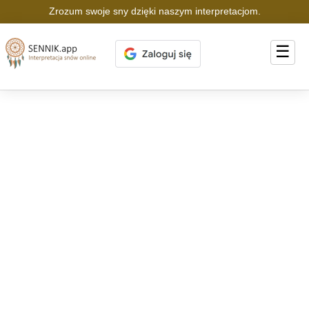
Zrozum swoje sny dzięki naszym interpretacjom.
☰