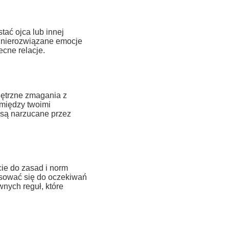
ać ojca lub innej
z nierozwiązane emocje
ecne relacje.
ętrzne zmagania z
 między twoimi
 są narzucane przez
ie do zasad i norm
osować się do oczekiwań
nych reguł, które