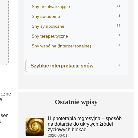
Sny przetwarzające
31
Sny świadome
3
Sny symboliczne
32
Sny terapeutyczne
1
Sny wspólne (interpersonalne)
1
Szybkie interpretacje snów
9
eczne
e
Ostatnie wpisy
 sen
Hipnoterapia regresyjna – sposób
e
na dotarcie do ukrytych źródeł
życiowych blokad
2026-06-01