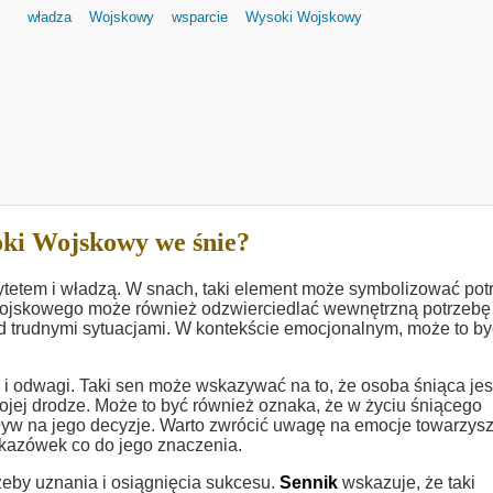
władza
Wojskowy
wsparcie
Wysoki Wojskowy
ki Wojskowy we śnie?
rytetem i władzą. W snach, taki element może symbolizować pot
 wojskowego może również odzwierciedlać wewnętrzną potrzebę
nad trudnymi sytuacjami. W kontekście emocjonalnym, może to by
 i odwagi. Taki sen może wskazywać na to, że osoba śniąca jes
jej drodze. Może to być również oznaka, że w życiu śniącego
wpływ na jego decyzje. Warto zwrócić uwagę na emocje towarzys
kazówek co do jego znaczenia.
eby uznania i osiągnięcia sukcesu.
Sennik
wskazuje, że taki