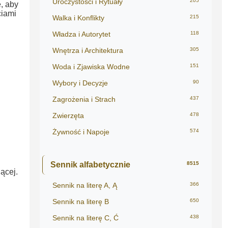
Uroczystości i Rytuały
205
, aby
ciami
Walka i Konflikty
215
Władza i Autorytet
118
Wnętrza i Architektura
305
Woda i Zjawiska Wodne
151
Wybory i Decyzje
90
Zagrożenia i Strach
437
Zwierzęta
478
Żywność i Napoje
574
Sennik alfabetycznie
8515
ącej.
Sennik na literę A, Ą
366
Sennik na literę B
650
Sennik na literę C, Ć
438