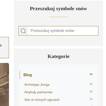
Przeszukuj symbole snów
a
Kategorie
Blog
39
Archetypy Junga
14
Artykuły partnerów
12
Sen w różnych ujęciach
14