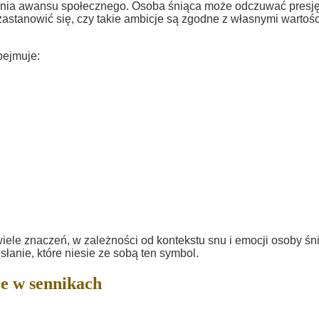
enia awansu społecznego. Osoba śniąca może odczuwać presję
zastanowić się, czy takie ambicje są zgodne z własnymi wartoś
bejmuje:
le znaczeń, w zależności od kontekstu snu i emocji osoby śni
słanie, które niesie ze sobą ten symbol.
e w sennikach