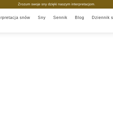
Zrozum swoje sny dzięki naszym interpretacjom.
erpretacja snów
Sny
Sennik
Blog
Dziennik 