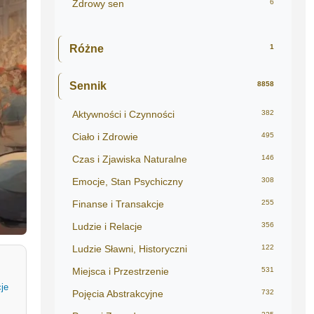
Zdrowy sen
6
Różne
1
Sennik
8858
Aktywności i Czynności
382
Ciało i Zdrowie
495
Czas i Zjawiska Naturalne
146
Emocje, Stan Psychiczny
308
Finanse i Transakcje
255
Ludzie i Relacje
356
Ludzie Sławni, Historyczni
122
Miejsca i Przestrzenie
531
je
Pojęcia Abstrakcyjne
732