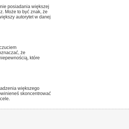
ie posiadania większej
sz. Może to być znak, że
iększy autorytet w danej
oczuciem
oznaczać, że
niepewnością, które
adzenia większego
powinieneś skoncentrować
cele.