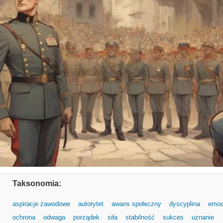
Taksonomia:
aspiracje zawodowe
autorytet
awans społeczny
dyscyplina
emoc
ochrona
odwaga
porządek
siła
stabilność
sukces
uznanie