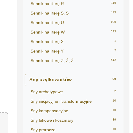
Sennik na literę R
346
Sennik na literę S, Ś
415
Sennik na literę U
195
Sennik na literę W
523
Sennik na literę X
1
Sennik na literę Y
2
Sennik na literę Z, Ź, Ż
542
Sny użytkowników
60
Sny archetypowe
2
Sny inicjacyjne i transformacyjne
10
Sny kompensacyjne
10
Sny lękowe i koszmary
39
Sny prorocze
10