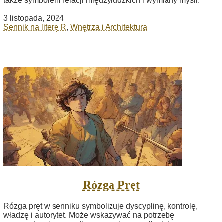
także symbolem relacji międzyludzkich i wymiany myśli.
3 listopada, 2024
Sennik na literę R
,
Wnętrza i Architektura
Rózga Pręt
Rózga pręt w senniku symbolizuje dyscyplinę, kontrolę,
władzę i autorytet. Może wskazywać na potrzebę