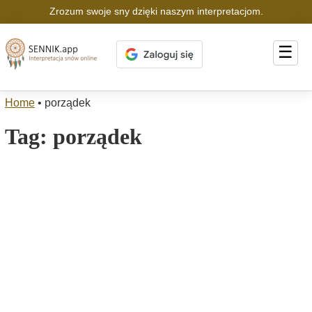
Zrozum swoje sny dzięki naszym interpretacjom.
☰
Home
•
porządek
Tag:
porządek