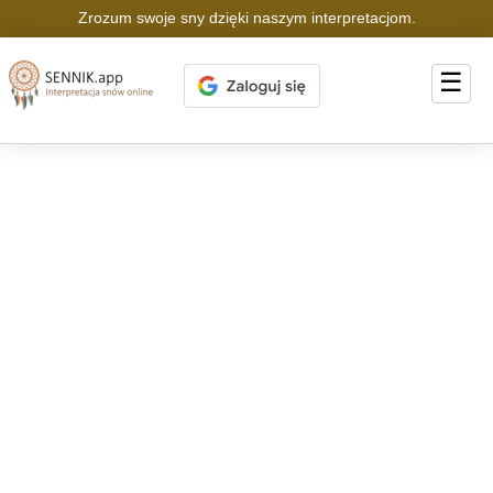
Zrozum swoje sny dzięki naszym interpretacjom.
☰