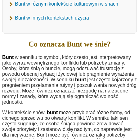
Bunt w różnym kontekście kulturowym w snach
Bunt w innych kontekstach użycia
Co oznacza Bunt we śnie?
Bunt
w senniku to symbol, który często jest interpretowany
jako wyraz wewnętrznego konfliktu lub potrzeby zmiany.
Osoby, które śnią o buncie, mogą odczuwać frustrację z
powodu obecnej sytuacji życiowej lub pragnienie wyrażenia
swojej niezależności. W senniku
bunt
jest często kojarzony z
pragnieniem przełamania rutyny i poszukiwania nowych dróg
rozwoju. Może również oznaczać niezgodę na narzucone
normy i zasady, które wydają się ograniczać wolność
jednostki.
W kontekście snów,
bunt
może przybierać różne formy, od
cichego sprzeciwu po otwarty konflikt. W senniku taki sen
często sugeruje, że osoba śniąca powinna zrewidować
swoje priorytety i zastanowić się nad tym, co naprawdę jest
dla niej ważne. Bunt może być również oznaką potrzeby