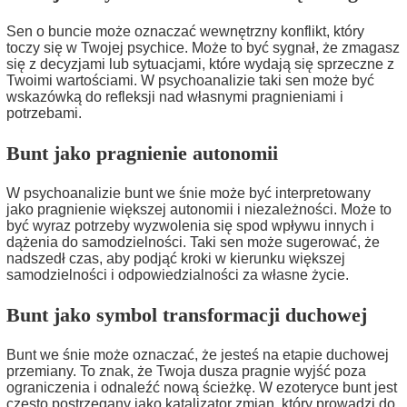
Sen o buncie może oznaczać wewnętrzny konflikt, który
toczy się w Twojej psychice. Może to być sygnał, że zmagasz
się z decyzjami lub sytuacjami, które wydają się sprzeczne z
Twoimi wartościami. W psychoanalizie taki sen może być
wskazówką do refleksji nad własnymi pragnieniami i
potrzebami.
Bunt jako pragnienie autonomii
W psychoanalizie bunt we śnie może być interpretowany
jako pragnienie większej autonomii i niezależności. Może to
być wyraz potrzeby wyzwolenia się spod wpływu innych i
dążenia do samodzielności. Taki sen może sugerować, że
nadszedł czas, aby podjąć kroki w kierunku większej
samodzielności i odpowiedzialności za własne życie.
Bunt jako symbol transformacji duchowej
Bunt we śnie może oznaczać, że jesteś na etapie duchowej
przemiany. To znak, że Twoja dusza pragnie wyjść poza
ograniczenia i odnaleźć nową ścieżkę. W ezoteryce bunt jest
często postrzegany jako katalizator zmian, który prowadzi do