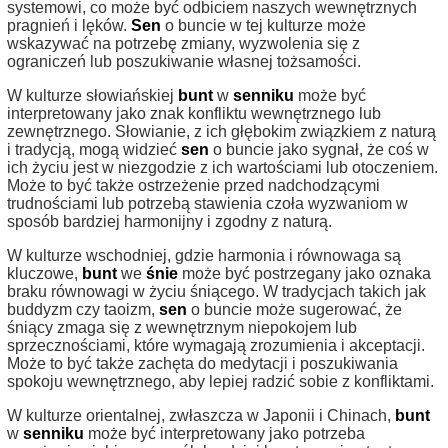
systemowi, co może być odbiciem naszych wewnętrznych
pragnień i lęków.
Sen
o buncie w tej kulturze może
wskazywać na potrzebę zmiany, wyzwolenia się z
ograniczeń lub poszukiwanie własnej tożsamości.
W kulturze słowiańskiej
bunt
w
senniku
może być
interpretowany jako znak konfliktu wewnętrznego lub
zewnętrznego. Słowianie, z ich głębokim związkiem z naturą
i tradycją, mogą widzieć
sen
o buncie jako sygnał, że coś w
ich życiu jest w niezgodzie z ich wartościami lub otoczeniem.
Może to być także ostrzeżenie przed nadchodzącymi
trudnościami lub potrzebą stawienia czoła wyzwaniom w
sposób bardziej harmonijny i zgodny z naturą.
W kulturze wschodniej, gdzie harmonia i równowaga są
kluczowe,
bunt
we
śnie
może być postrzegany jako oznaka
braku równowagi w życiu śniącego. W tradycjach takich jak
buddyzm czy taoizm,
sen
o buncie może sugerować, że
śniący zmaga się z wewnętrznym niepokojem lub
sprzecznościami, które wymagają zrozumienia i akceptacji.
Może to być także zachęta do medytacji i poszukiwania
spokoju wewnętrznego, aby lepiej radzić sobie z konfliktami.
W kulturze orientalnej, zwłaszcza w Japonii i Chinach,
bunt
w
senniku
może być interpretowany jako potrzeba