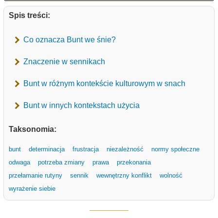
Spis treści:
Co oznacza Bunt we śnie?
Znaczenie w sennikach
Bunt w różnym kontekście kulturowym w snach
Bunt w innych kontekstach użycia
Taksonomia:
bunt
determinacja
frustracja
niezależność
normy społeczne
odwaga
potrzeba zmiany
prawa
przekonania
przełamanie rutyny
sennik
wewnętrzny konflikt
wolność
wyrażenie siebie