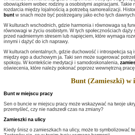
obowiązkiem wobec rodziny a osobistymi aspiracjami. Taki
rozdarcia między lojalnością a potrzebą samorealizacji. Histo
bunt
w snach może być postrzegany jako echo tych dawnyc
W kulturach wschodnich, gdzie harmonia i równowaga są fu
równowagi w życiu osobistym. W tych społecznościach dąży si
przed nadmiernym stresem lub napięciem, które wymaga rozwi
innymi i dążyć do ich naprawy.
W kulturach orientalnych, gdzie duchowość i introspekcja są i
między ego a duchowym ja. Taki
sen
może sugerować potrzeb
spokoju. W kontekście medytacji i samodoskonalenia,
zamies
oświecenia, które należy pokonać poprzez wewnętrzną pracę i
Bunt (Zamieszki) w 
Bunt w miejscu pracy
Sen o buncie w miejscu pracy może wskazywać na twoje ukr
przemyśleć, czy nie nadszedł czas na zmiany?
Zamieszki na ulicy
Kiedy śnisz o zamieszkach na ulicy, może to symbolizować tw