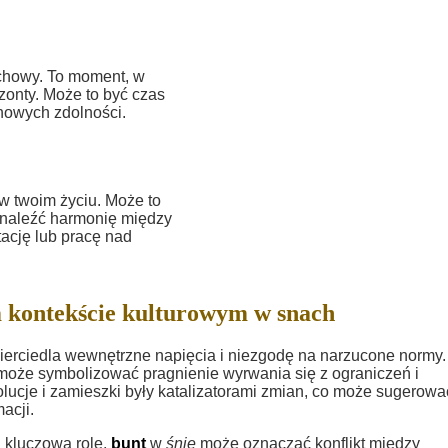
chowy. To moment, w
zonty. Może to być czas
chowych zdolności.
w twoim życiu. Może to
 znaleźć harmonię między
ację lub pracę nad
 kontekście kulturowym w snach
ierciedla wewnętrzne napięcia i niezgodę na narzucone normy
oże symbolizować pragnienie wyrwania się z ograniczeń i
lucje i zamieszki były katalizatorami zmian, co może sugerowa
acji.
ą kluczową rolę,
bunt
w
śnie
może oznaczać konflikt między