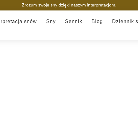
Zrozum swoje sny dzięki naszym interpretacjom.
erpretacja snów
Sny
Sennik
Blog
Dziennik 