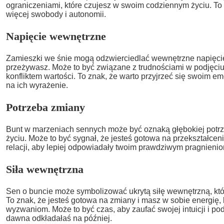
ograniczeniami, które czujesz w swoim codziennym życiu. To 
więcej swobody i autonomii.
Napięcie wewnętrzne
Zamieszki we śnie mogą odzwierciedlać wewnętrzne napięcie i
przeżywasz. Może to być związane z trudnościami w podjęciu
konfliktem wartości. To znak, że warto przyjrzeć się swoim e
na ich wyrażenie.
Potrzeba zmiany
Bunt w marzeniach sennych może być oznaką głębokiej potr
życiu. Może to być sygnał, że jesteś gotowa na przekształcen
relacji, aby lepiej odpowiadały twoim prawdziwym pragnienio
Siła wewnętrzna
Sen o buncie może symbolizować ukrytą siłę wewnętrzną, któ
To znak, że jesteś gotowa na zmiany i masz w sobie energię, 
wyzwaniom. Może to być czas, aby zaufać swojej intuicji i pod
dawna odkładałaś na później.