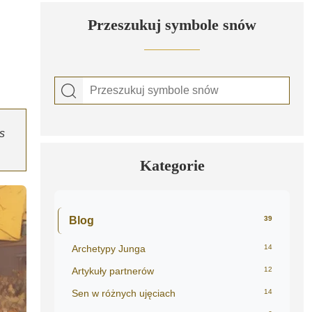
Przeszukuj symbole snów
s
Kategorie
Blog
39
Archetypy Junga
14
Artykuły partnerów
12
Sen w różnych ujęciach
14