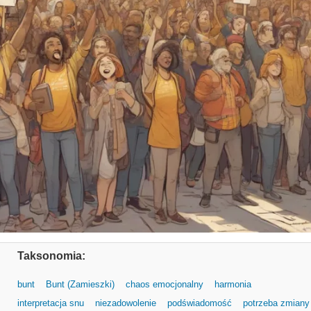
Taksonomia:
bunt
Bunt (Zamieszki)
chaos emocjonalny
harmonia
interpretacja snu
niezadowolenie
podświadomość
potrzeba zmiany