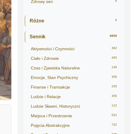
Zdrowy sen
6
Różne
1
Sennik
8858
Aktywności i Czynności
382
Ciało i Zdrowie
495
Czas i Zjawiska Naturalne
146
Emocje, Stan Psychiczny
308
Finanse i Transakcje
255
Ludzie i Relacje
356
Ludzie Sławni, Historyczni
122
Miejsca i Przestrzenie
531
Pojęcia Abstrakcyjne
732