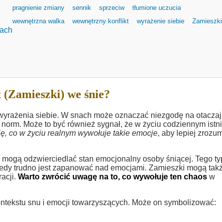
pragnienie zmiany
sennik
sprzeciw
tłumione uczucia
wewnętrzna walka
wewnętrzny konflikt
wyrażenie siebie
Zamieszki
nach
 (Zamieszki) we śnie?
 wyrażenia siebie. W snach może oznaczać niezgodę na otacza
norm. Może to być również sygnał, że w życiu codziennym istni
ę, co w życiu realnym wywołuje takie emocje
, aby lepiej zrozu
e mogą odzwierciedlać stan emocjonalny osoby śniącej. Tego t
kiedy trudno jest zapanować nad emocjami. Zamieszki mogą tak
acji.
Warto zwrócić uwagę na to, co wywołuje ten chaos
w
kontekstu snu i emocji towarzyszących. Może on symbolizować: