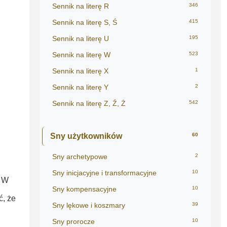
Sennik na literę R
346
Sennik na literę S, Ś
415
Sennik na literę U
195
Sennik na literę W
523
Sennik na literę X
1
Sennik na literę Y
2
Sennik na literę Z, Ź, Ż
542
Sny użytkowników
60
Sny archetypowe
2
Sny inicjacyjne i transformacyjne
10
. W
Sny kompensacyjne
10
ć, że
Sny lękowe i koszmary
39
Sny prorocze
10