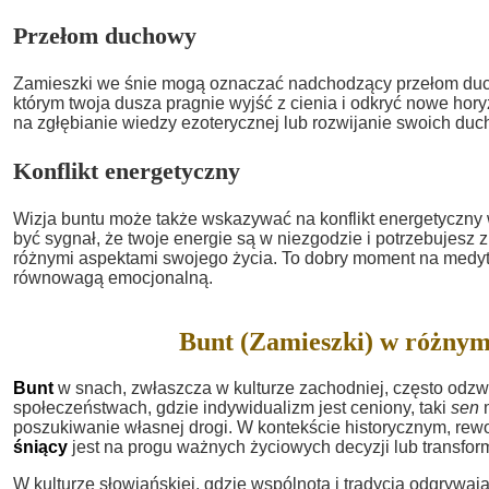
Przełom duchowy
Zamieszki we śnie mogą oznaczać nadchodzący przełom du
którym twoja dusza pragnie wyjść z cienia i odkryć nowe hory
na zgłębianie wiedzy ezoterycznej lub rozwijanie swoich du
Konflikt energetyczny
Wizja buntu może także wskazywać na konflikt energetyczny 
być sygnał, że twoje energie są w niezgodzie i potrzebujesz
różnymi aspektami swojego życia. To dobry moment na medyt
równowagą emocjonalną.
Bunt (Zamieszki) w różnym
Bunt
w snach, zwłaszcza w kulturze zachodniej, często odzw
społeczeństwach, gdzie indywidualizm jest ceniony, taki
sen
m
poszukiwanie własnej drogi. W kontekście historycznym, rewo
śniący
jest na progu ważnych życiowych decyzji lub transform
W kulturze słowiańskiej, gdzie wspólnota i tradycja odgrywaj