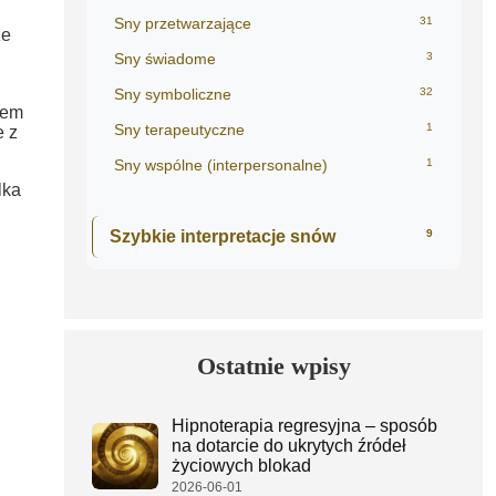
Sny przetwarzające
31
że
Sny świadome
3
Sny symboliczne
32
iem
Sny terapeutyczne
1
e z
Sny wspólne (interpersonalne)
1
lka
Szybkie interpretacje snów
9
Ostatnie wpisy
Hipnoterapia regresyjna – sposób
na dotarcie do ukrytych źródeł
życiowych blokad
2026-06-01