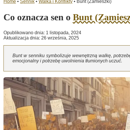
Home
•
Sennik
•
Walka i Konflikty
•
Bunt (Zamieszki)
Co oznacza sen o
Bunt (Zamiesz
Opublikowano dnia: 1 listopada, 2024
Aktualizacja dnia: 26 września, 2025
Bunt w senniku symbolizuje wewnętrzną walkę, potrzebę
emocjonalny i potrzebę uwolnienia tłumionych uczuć.