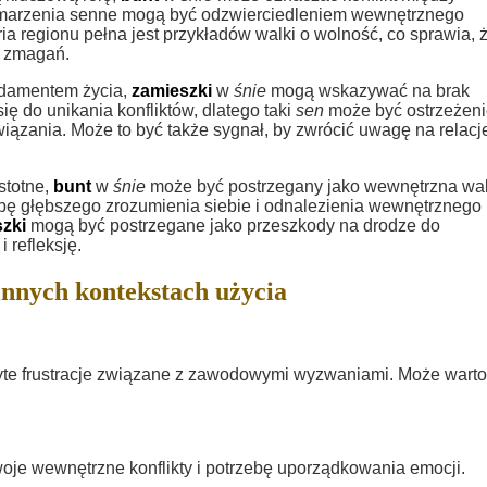
e marzenia senne mogą być odzwierciedleniem wewnętrznego
ria regionu pełna jest przykładów walki o wolność, co sprawia, 
h zmagań.
ndamentem życia,
zamieszki
w
śnie
mogą wskazywać na brak
ę do unikania konfliktów, dlatego taki
sen
może być ostrzeżen
ązania. Może to być także sygnał, by zwrócić uwagę na relacj
stotne,
bunt
w
śnie
może być postrzegany jako wewnętrzna wa
ę głębszego zrozumienia siebie i odnalezienia wewnętrznego
zki
mogą być postrzegane jako przeszkody na drodze do
 refleksję.
innych kontekstach użycia
yte frustracje związane z zawodowymi wyzwaniami. Może warto
oje wewnętrzne konflikty i potrzebę uporządkowania emocji.