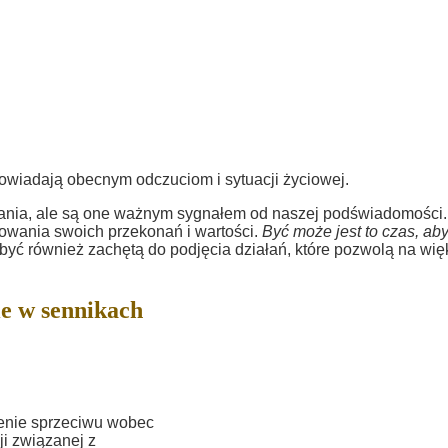
powiadają obecnym odczuciom i sytuacji życiowej.
wania, ale są one ważnym sygnałem od naszej podświadomości.
wania swoich przekonań i wartości.
Być może jest to czas, ab
 być również zachętą do podjęcia działań, które pozwolą na wi
e w sennikach
enie sprzeciwu wobec
ji związanej z