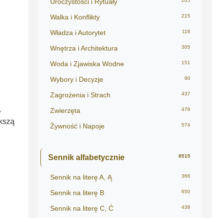
Uroczystości i Rytuały
205
Walka i Konflikty
215
Władza i Autorytet
118
Wnętrza i Architektura
305
Woda i Zjawiska Wodne
151
Wybory i Decyzje
90
Zagrożenia i Strach
437
Zwierzęta
478
y
ększą
Żywność i Napoje
574
Sennik alfabetycznie
8515
Sennik na literę A, Ą
366
Sennik na literę B
650
Sennik na literę C, Ć
438