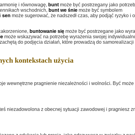
 harmonię i równowagę,
bunt
może być postrzegany jako potrze
ennikach
wschodnich,
bunt we śnie
może być symbolem
i
sen
może sugerować, że nadszedł czas, aby podjąć ryzyko i 
 zakorzenione,
buntowanie się
może być postrzegane jako wyr
ie
może wskazywać na potrzebę wyrażenia swojej indywidualno
achętą do podjęcia działań, które prowadzą do samorealizacji 
nych kontekstach użycia
je wewnętrzne pragnienie niezależności i wolności. Być może
esteś niezadowolona z obecnej sytuacji zawodowej i pragniesz z