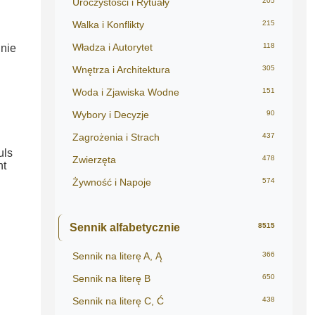
Uroczystości i Rytuały
205
Walka i Konflikty
215
Władza i Autorytet
118
 nie
Wnętrza i Architektura
305
Woda i Zjawiska Wodne
151
Wybory i Decyzje
90
Zagrożenia i Strach
437
uls
Zwierzęta
478
nt
Żywność i Napoje
574
Sennik alfabetycznie
8515
Sennik na literę A, Ą
366
Sennik na literę B
650
Sennik na literę C, Ć
438