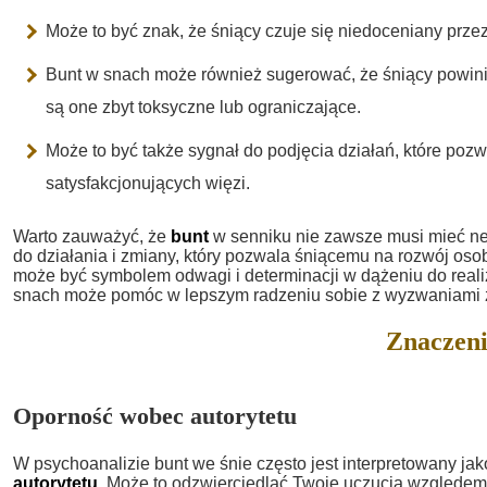
Może to być znak, że śniący czuje się niedoceniany przez 
Bunt w snach może również sugerować, że śniący powinien
są one zbyt toksyczne lub ograniczające.
Może to być także sygnał do podjęcia działań, które poz
satysfakcjonujących więzi.
Warto zauważyć, że
bunt
w senniku nie zawsze musi mieć ne
do działania i zmiany, który pozwala śniącemu na rozwój osob
może być symbolem odwagi i determinacji w dążeniu do reali
snach może pomóc w lepszym radzeniu sobie z wyzwaniami ż
Znaczeni
Oporność wobec autorytetu
W psychoanalizie bunt we śnie często jest interpretowany ja
autorytetu
. Może to odzwierciedlać Twoje uczucia względem