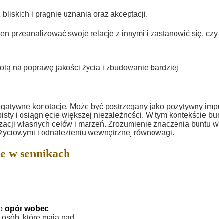
bliskich i pragnie uznania oraz akceptacji.
 przeanalizować swoje relacje z innymi i zastanowić się, czy
wolą na poprawę jakości życia i zbudowanie bardziej
gatywne konotacje. Może być postrzegany jako pozytywny imp
isty i osiągnięcie większej niezależności. W tym kontekście bu
zacji własnych celów i marzeń. Zrozumienie znaczenia buntu w
yciowymi i odnalezieniu wewnętrznej równowagi.
e w sennikach
ko
opór wobec
 osób, które mają nad