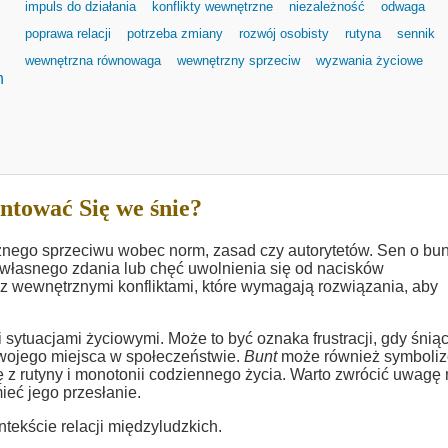
impuls do działania
konflikty wewnętrzne
niezależność
odwaga
poprawa relacji
potrzeba zmiany
rozwój osobisty
rutyna
sennik
wewnętrzna równowaga
wewnętrzny sprzeciw
wyzwania życiowe
h
ntować Się we śnie?
nego sprzeciwu wobec norm, zasad czy autorytetów. Sen o bu
 własnego zdania lub chęć uwolnienia się od nacisków
z wewnętrznymi konfliktami, które wymagają rozwiązania, aby
 sytuacjami życiowymi. Może to być oznaka frustracji, gdy śnią
 swojego miejsca w społeczeństwie.
Bunt
może również symboli
ę z rutyny i monotonii codziennego życia. Warto zwrócić uwagę
ieć jego przesłanie.
ekście relacji międzyludzkich.