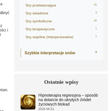
ba
Sny przetwarzające
31
odkryć
Sny świadome
3
Sny symboliczne
32
az
Sny terapeutyczne
1
ści i
i
Sny wspólne (interpersonalne)
1
Szybkie interpretacje snów
9
Ostatnie wpisy
mian.
Hipnoterapia regresyjna – sposób
na dotarcie do ukrytych źródeł
życiowych blokad
2026-06-01