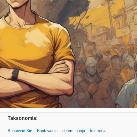
Taksonomia:
Buntować Się
Buntowanie
determinacja
frustracja