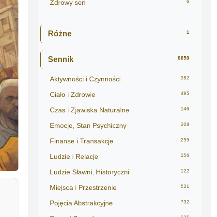
Zdrowy sen
6
Różne
1
Sennik
8858
Aktywności i Czynności
382
Ciało i Zdrowie
495
Czas i Zjawiska Naturalne
146
Emocje, Stan Psychiczny
308
Finanse i Transakcje
255
Ludzie i Relacje
356
Ludzie Sławni, Historyczni
122
Miejsca i Przestrzenie
531
Pojęcia Abstrakcyjne
732