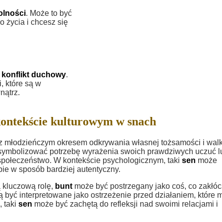
olności
. Może to być
 życia i chcesz się
a
konflikt duchowy
.
 które są w
nątrz.
ontekście kulturowym w snach
 z młodzieńczym okresem odkrywania własnej tożsamości i wal
ymbolizować potrzebę wyrażenia swoich prawdziwych uczuć l
społeczeństwo. W kontekście psychologicznym, taki
sen
może
ie w sposób bardziej autentyczny.
ą kluczową rolę,
bunt
może być postrzegany jako coś, co zakłó
być interpretowane jako ostrzeżenie przed działaniem, które 
, taki
sen
może być zachętą do refleksji nad swoimi relacjami i