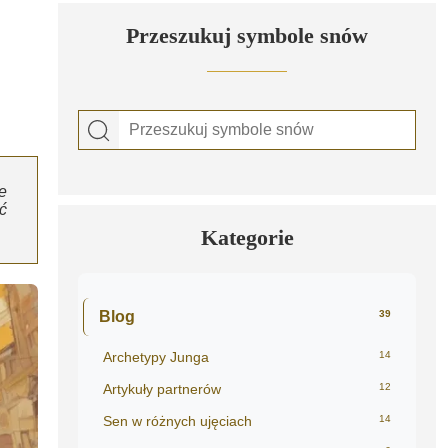
Przeszukuj symbole snów
e
ć
Kategorie
Blog
39
Archetypy Junga
14
Artykuły partnerów
12
Sen w różnych ujęciach
14