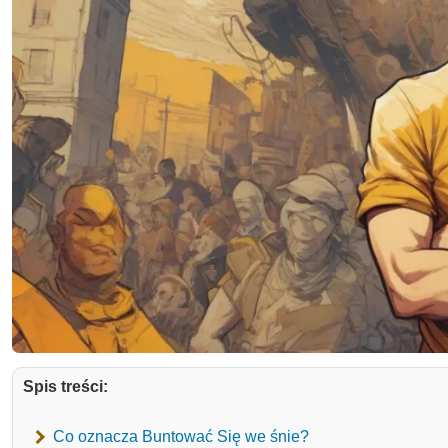
Spis treści:
Co oznacza Buntować Się we śnie?