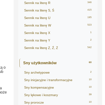
Sennik na literę R
346
Sennik na literę S, Ś
415
Sennik na literę U
195
Sennik na literę W
523
Sennik na literę X
1
Sennik na literę Y
2
Sennik na literę Z, Ź, Ż
542
Sny użytkowników
60
ką o
ub
Sny archetypowe
2
Sny inicjacyjne i transformacyjne
10
Sny kompensacyjne
10
ca
może
Sny lękowe i koszmary
39
Sny prorocze
10