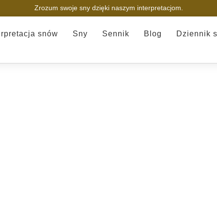
Zrozum swoje sny dzięki naszym interpretacjom.
erpretacja snów
Sny
Sennik
Blog
Dziennik 