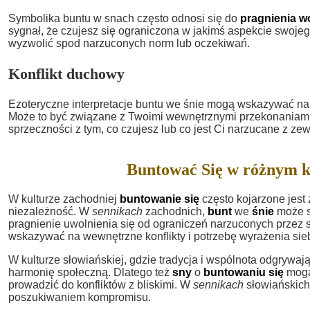
Symbolika buntu w snach często odnosi się do
pragnienia w
sygnał, że czujesz się ograniczona w jakimś aspekcie swojego
wyzwolić spod narzuconych norm lub oczekiwań.
Konflikt duchowy
Ezoteryczne interpretacje buntu we śnie mogą wskazywać n
Może to być związane z Twoimi wewnętrznymi przekonaniami,
sprzeczności z tym, co czujesz lub co jest Ci narzucane z zew
Buntować Się w różnym k
W kulturze zachodniej
buntowanie się
często kojarzone jest
niezależność. W
sennikach
zachodnich,
bunt
we
śnie
może s
pragnienie uwolnienia się od ograniczeń narzuconych przez 
wskazywać na wewnętrzne konflikty i potrzebę wyrażenia sieb
W kulturze słowiańskiej, gdzie tradycja i wspólnota odgrywaj
harmonię społeczną. Dlatego też
sny
o
buntowaniu się
mogą 
prowadzić do konfliktów z bliskimi. W
sennikach
słowiańskich
poszukiwaniem kompromisu.