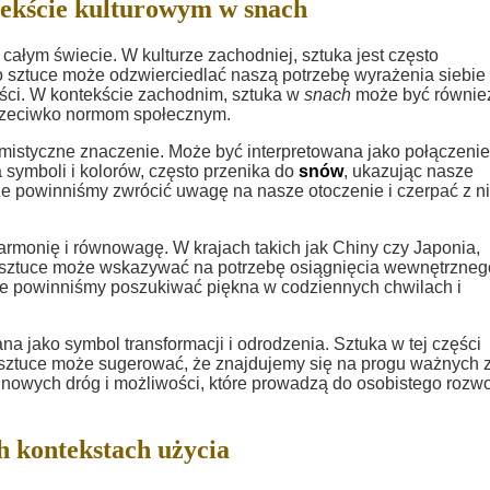
ekście kulturowym w snach
 całym świecie. W kulturze zachodniej, sztuka jest często
 sztuce może odzwierciedlać naszą potrzebę wyrażenia siebie 
ści. W kontekście zachodnim, sztuka w
snach
może być równie
przeciwko normom społecznym.
mistyczne znaczenie. Może być interpretowana jako połączenie
 symboli i kolorów, często przenika do
snów
, ukazując nasze
, że powinniśmy zwrócić uwagę na nasze otoczenie i czerpać z n
armonię i równowagę. W krajach takich jak Chiny czy Japonia,
sztuce może wskazywać na potrzebę osiągnięcia wewnętrzneg
 że powinniśmy poszukiwać piękna w codziennych chwilach i
a jako symbol transformacji i odrodzenia. Sztuka w tej części
sztuce może sugerować, że znajdujemy się na progu ważnych 
nowych dróg i możliwości, które prowadzą do osobistego rozwo
h kontekstach użycia