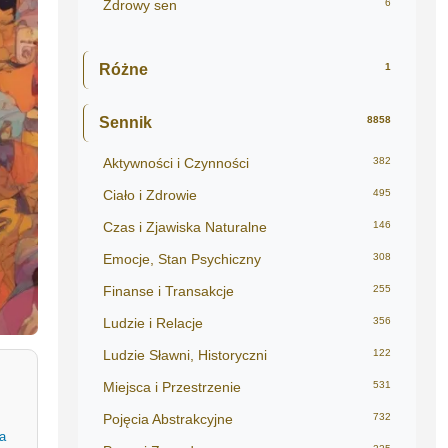
Zdrowy sen
6
Różne
1
Sennik
8858
Aktywności i Czynności
382
Ciało i Zdrowie
495
Czas i Zjawiska Naturalne
146
Emocje, Stan Psychiczny
308
Finanse i Transakcje
255
Ludzie i Relacje
356
Ludzie Sławni, Historyczni
122
Miejsca i Przestrzenie
531
Pojęcia Abstrakcyjne
732
a