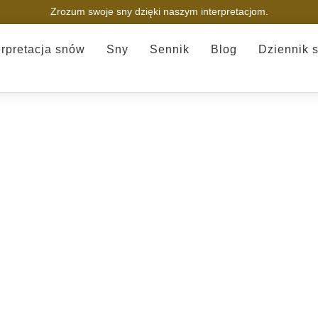
Zrozum swoje sny dzięki naszym interpretacjom.
erpretacja snów
Sny
Sennik
Blog
Dziennik 