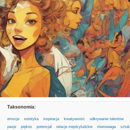
Taksonomia:
emocje
estetyka
inspiracja
kreatywność
odkrywanie talentów
pasje
piękno
potencjał
relacje międzyludzkie
równowaga
sztuk