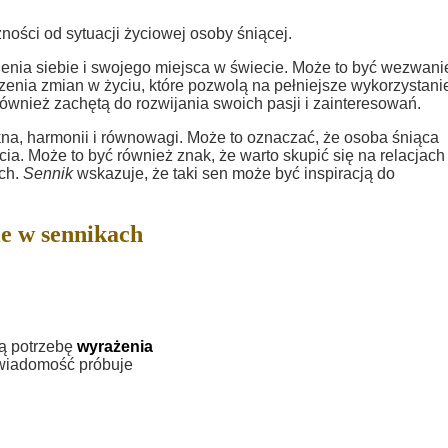
ności od sytuacji życiowej osoby śniącej.
ienia siebie i swojego miejsca w świecie. Może to być wezwani
enia zmian w życiu, które pozwolą na pełniejsze wykorzystani
ównież zachętą do rozwijania swoich pasji i zainteresowań.
a, harmonii i równowagi. Może to oznaczać, że osoba śniąca
ia. Może to być również znak, że warto skupić się na relacjach
ich.
Sennik
wskazuje, że taki sen może być inspiracją do
e w sennikach
zą potrzebę
wyrażenia
świadomość próbuje