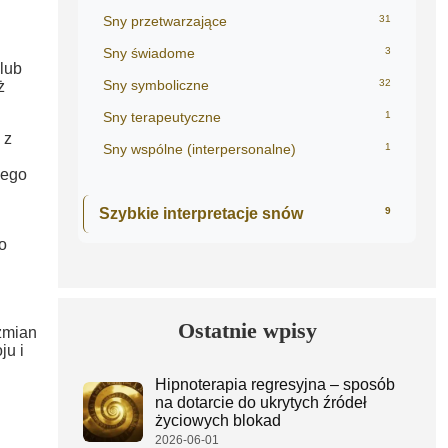
Sny przetwarzające
31
Sny świadome
3
lub
Sny symboliczne
32
ż
Sny terapeutyczne
1
 z
Sny wspólne (interpersonalne)
1
iego
Szybkie interpretacje snów
9
o
Ostatnie wpisy
zmian
ju i
Hipnoterapia regresyjna – sposób
na dotarcie do ukrytych źródeł
życiowych blokad
2026-06-01