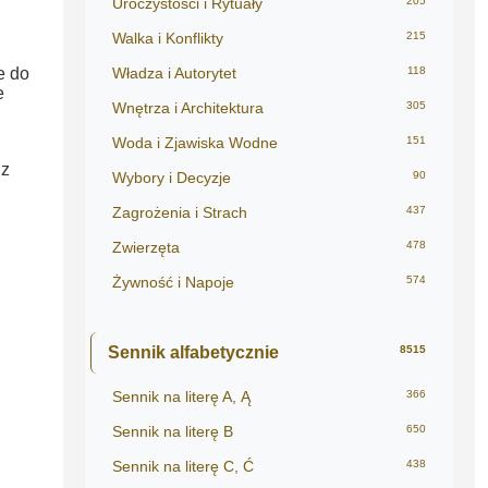
Uroczystości i Rytuały
205
Walka i Konflikty
215
e do
Władza i Autorytet
118
e
Wnętrza i Architektura
305
Woda i Zjawiska Wodne
151
 z
Wybory i Decyzje
90
Zagrożenia i Strach
437
Zwierzęta
478
Żywność i Napoje
574
Sennik alfabetycznie
8515
Sennik na literę A, Ą
366
Sennik na literę B
650
Sennik na literę C, Ć
438