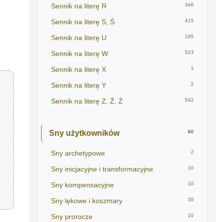
Sennik na literę R
346
Sennik na literę S, Ś
415
Sennik na literę U
195
Sennik na literę W
523
Sennik na literę X
1
Sennik na literę Y
2
Sennik na literę Z, Ź, Ż
542
Sny użytkowników
60
Sny archetypowe
2
Sny inicjacyjne i transformacyjne
10
Sny kompensacyjne
10
Sny lękowe i koszmary
39
Sny prorocze
10