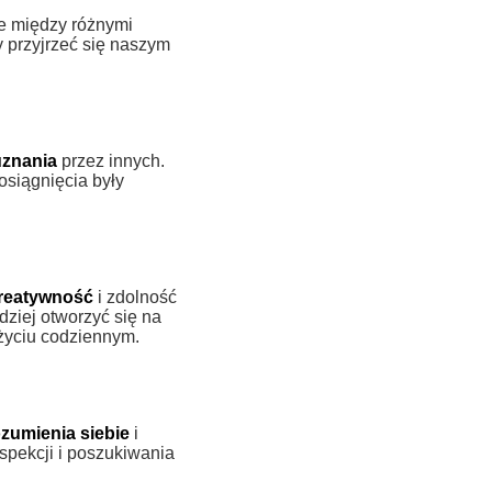
e między różnymi
 przyjrzeć się naszym
uznania
przez innych.
osiągnięcia były
kreatywność
i zdolność
ziej otworzyć się na
życiu codziennym.
zumienia siebie
i
spekcji i poszukiwania