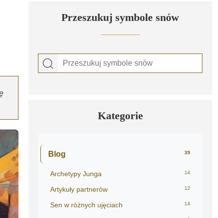
Przeszukuj symbole snów
ę
Kategorie
Blog
39
Archetypy Junga
14
Artykuły partnerów
12
Sen w różnych ujęciach
14