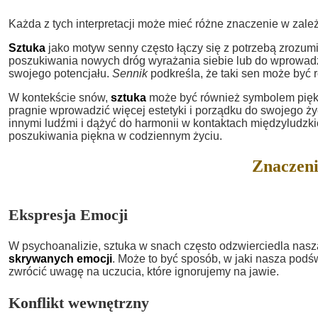
Każda z tych interpretacji może mieć różne znaczenie w zależ
Sztuka
jako motyw senny często łączy się z potrzebą zrozum
poszukiwania nowych dróg wyrażania siebie lub do wprowadz
swojego potencjału.
Sennik
podkreśla, że taki sen może być r
W kontekście snów,
sztuka
może być również symbolem piękn
pragnie wprowadzić więcej estetyki i porządku do swojego życ
innymi ludźmi i dążyć do harmonii w kontaktach międzyludzk
poszukiwania piękna w codziennym życiu.
Znaczeni
Ekspresja Emocji
W psychoanalizie, sztuka w snach często odzwierciedla nas
skrywanych emocji
. Może to być sposób, w jaki nasza pod
zwrócić uwagę na uczucia, które ignorujemy na jawie.
Konflikt wewnętrzny