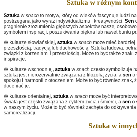
Sztuka w różnym kont
Sztuka
w
snach
to motyw, który od wieków fascynuje ludzi na
postrzegana jako wyraz indywidualizmu i kreatywności.
Sen
o
pragnienie zrozumienia głębszych aspektów naszej osobowo
symbolem inspiracji, poszukiwania piękna lub nawet buntu 
W kulturze słowiańskiej,
sztuka
w
snach
może mieć bardziej 
przeszłością, tradycją lub duchowością. Sztuka ludowa, pełna
związki z korzeniami i przeszłością. Może to być także znak
inspiracje.
W kulturze wschodniej,
sztuka
w
snach
często symbolizuje h
sztuka jest nierozerwalnie związana z filozofią życia, a
sen
o 
spokoju i harmonii z otoczeniem. Może to być również znak,
doceniać je.
W kulturze orientalnej,
sztuka
w
snach
może być interpretowan
świata jest często związana z cyklem życia i śmierci, a
sen
o 
w naszym życiu. Może to być również zachęta do odkrywania 
samorealizacji.
Sztuka w innyc