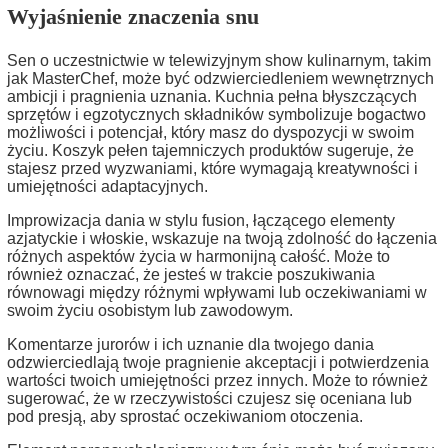
Wyjaśnienie znaczenia snu
Sen o uczestnictwie w telewizyjnym show kulinarnym, takim
jak MasterChef, może być odzwierciedleniem wewnętrznych
ambicji i pragnienia uznania. Kuchnia pełna błyszczących
sprzętów i egzotycznych składników symbolizuje bogactwo
możliwości i potencjał, który masz do dyspozycji w swoim
życiu. Koszyk pełen tajemniczych produktów sugeruje, że
stajesz przed wyzwaniami, które wymagają kreatywności i
umiejętności adaptacyjnych.
Improwizacja dania w stylu fusion, łączącego elementy
azjatyckie i włoskie, wskazuje na twoją zdolność do łączenia
różnych aspektów życia w harmonijną całość. Może to
również oznaczać, że jesteś w trakcie poszukiwania
równowagi między różnymi wpływami lub oczekiwaniami w
swoim życiu osobistym lub zawodowym.
Komentarze jurorów i ich uznanie dla twojego dania
odzwierciedlają twoje pragnienie akceptacji i potwierdzenia
wartości twoich umiejętności przez innych. Może to również
sugerować, że w rzeczywistości czujesz się oceniana lub
pod presją, aby sprostać oczekiwaniom otoczenia.