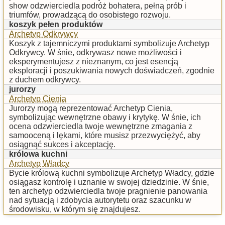
show odzwierciedla podróż bohatera, pełną prób i
triumfów, prowadzącą do osobistego rozwoju.
koszyk pełen produktów
Archetyp Odkrywcy
Koszyk z tajemniczymi produktami symbolizuje Archetyp
Odkrywcy. W śnie, odkrywasz nowe możliwości i
eksperymentujesz z nieznanym, co jest esencją
eksploracji i poszukiwania nowych doświadczeń, zgodnie
z duchem odkrywcy.
jurorzy
Archetyp Cienia
Jurorzy mogą reprezentować Archetyp Cienia,
symbolizując wewnętrzne obawy i krytykę. W śnie, ich
ocena odzwierciedla twoje wewnętrzne zmagania z
samooceną i lękami, które musisz przezwyciężyć, aby
osiągnąć sukces i akceptację.
królowa kuchni
Archetyp Władcy
Bycie królową kuchni symbolizuje Archetyp Władcy, gdzie
osiągasz kontrolę i uznanie w swojej dziedzinie. W śnie,
ten archetyp odzwierciedla twoje pragnienie panowania
nad sytuacją i zdobycia autorytetu oraz szacunku w
środowisku, w którym się znajdujesz.