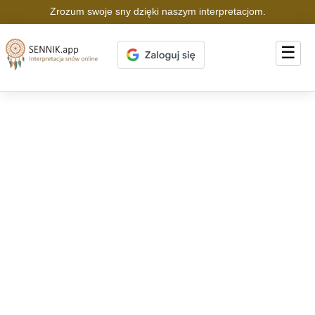
Zrozum swoje sny dzięki naszym interpretacjom.
☰