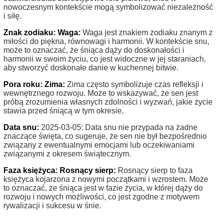
nowoczesnym kontekście mogą symbolizować niezależność
i siłę.
Znak zodiaku: Waga:
Waga jest znakiem zodiaku znanym z
miłości do piękna, równowagi i harmonii. W kontekście snu,
może to oznaczać, że śniąca dąży do doskonałości i
harmonii w swoim życiu, co jest widoczne w jej staraniach,
aby stworzyć doskonałe danie w kuchennej bitwie.
Pora roku: Zima:
Zima często symbolizuje czas refleksji i
wewnętrznego rozwoju. Może to wskazywać, że sen jest
próbą zrozumienia własnych zdolności i wyzwań, jakie życie
stawia przed śniącą w tym okresie.
Data snu:
2025-03-05: Data snu nie przypada na żadne
znaczące święta, co sugeruje, że sen nie był bezpośrednio
związany z ewentualnymi emocjami lub oczekiwaniami
związanymi z okresem świątecznym.
Faza księżyca: Rosnący sierp:
Rosnący sierp to faza
księżyca kojarzona z nowymi początkami i wzrostem. Może
to oznaczać, że śniąca jest w fazie życia, w której dąży do
rozwoju i nowych możliwości, co jest zgodne z motywem
rywalizacji i sukcesu w śnie.