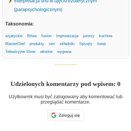
Interpretacja snu w ujęciu ezoterycznym
(parapsychologicznym)
Taksonomia:
azjatyckie
Bitwa
fusion
Improwizacja
jurorzy
kuchnia
MasterChef
produkty
sen
składniki
Sprzęty
świat
Telewizyjne Show
włoskie
wygrana
Udzielonych komentarzy pod wpisem: 0
Użytkownik musi być zalogowany aby komentować lub
przeglądać komentarze.