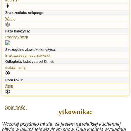
Kobieta
Znak zodiaku śniącego:
Waga
Faza księżyca:
Rosnący sierp
Szczególne zjawisko księżyca:
Brak szczególnego zjawiska
Odległość księżyca od Ziemi:
maksymalna
Pora roku:
Zima
Spis treści
Sen użytkownika:
Wczoraj przyśniło mi się, że jestem na wielkiej kuchennej
bitwie w jakimś telewizyjnym show. Cała kuchnia wyglądała