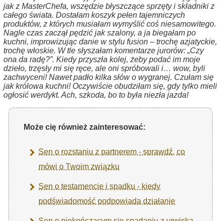
jak z MasterChefa, wszędzie błyszczące sprzęty i składniki z
całego świata. Dostałam koszyk pełen tajemniczych
produktów, z których musiałam wymyślić coś niesamowitego.
Nagle czas zaczął pędzić jak szalony, a ja biegałam po
kuchni, improwizując danie w stylu fusion – trochę azjatyckie,
trochę włoskie. W tle słyszałam komentarze jurorów: „Czy
ona da radę?”. Kiedy przyszła kolej, żeby podać im moje
dzieło, trzęsły mi się ręce, ale oni spróbowali i… wow, byli
zachwyceni! Nawet padło kilka słów o wygranej. Czułam się
jak królowa kuchni! Oczywiście obudziłam się, gdy tylko mieli
ogłosić werdykt. Ach, szkoda, bo to była niezła jazda!
Może cię również zainteresować:
Sen o rozstaniu z partnerem - sprawdź, co
mówi o Twoim związku
Sen o testamencie i spadku - kiedy
podświadomość podpowiada działanie
Sen o niekończącym się spadaniu z urwiska