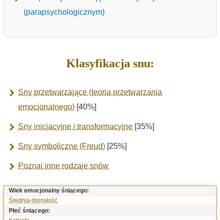
(parapsychologicznym)
Klasyfikacja snu:
Sny przetwarzające (teoria przetwarzania
emocjonalnego)
[40%]
Sny inicjacyjne i transformacyjne
[35%]
Sny symboliczne (Freud)
[25%]
Poznaj inne rodzaje snów
Wiek emocjonalny śniącego:
Średnia dorosłość
Płeć śniącego: