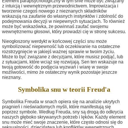
Element parapsychologiczny w tym śnie może być związany
z intuicją i wewnętrznym przewodnictwem. Improwizacja i
tworzenie czegoś nowego z nieznanych składników
wskazują na zaufanie do własnych instynktów i zdolność do
podejmowania decyzji w niepewnych sytuacjach. To również
może być wskazówka, że powinnaś zaufać swojemu
wewnętrznemu głosowi, który prowadzi cię w stronę sukcesu.
Nieogłoszony werdykt w końcowej części snu może
symbolizować niepewność lub oczekiwanie na ostateczne
rozstrzygnięcie w jakiejś ważnej sprawie w twoim życiu.
Może to być związane z decyzjami, które musisz podjąć, lub
z sytuacjami, które wciąż się rozwijają. Sen ten wskazuje na
twoją gotowość do podjęcia wyzwań i wiarę w swoje
możliwości, mimo że ostateczny wynik pozostaje jeszcze
nieznany.
Symbolika snu w teorii Freud'a
Symbolika Freuda w snach opiera się na analizie ukrytych
pragnień i nieświadomych myśli, które manifestują się
poprzez symbole. Według Freuda, sny są drogą do odkrycia
naszych głęboko skrywanych potrzeb i lęków. Każdy element
snu może mieć swoje znaczenie, które często odnosi się do
seksualności, dzieciństwa lub konfliktów wewnętrznych.