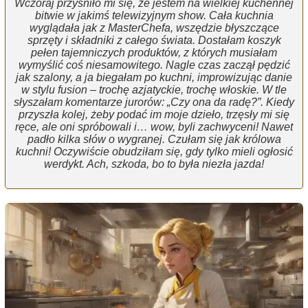
Wczoraj przyśniło mi się, że jestem na wielkiej kuchennej
bitwie w jakimś telewizyjnym show. Cała kuchnia
wyglądała jak z MasterChefa, wszędzie błyszczące
sprzęty i składniki z całego świata. Dostałam koszyk
pełen tajemniczych produktów, z których musiałam
wymyślić coś niesamowitego. Nagle czas zaczął pędzić
jak szalony, a ja biegałam po kuchni, improwizując danie
w stylu fusion – trochę azjatyckie, trochę włoskie. W tle
słyszałam komentarze jurorów: „Czy ona da radę?”. Kiedy
przyszła kolej, żeby podać im moje dzieło, trzęsły mi się
ręce, ale oni spróbowali i… wow, byli zachwyceni! Nawet
padło kilka słów o wygranej. Czułam się jak królowa
kuchni! Oczywiście obudziłam się, gdy tylko mieli ogłosić
werdykt. Ach, szkoda, bo to była niezła jazda!