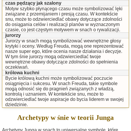
czas pędzący jak szalony
Motyw szybko płynącego czasu może symbolizować lęki
związane z przemijaniem i presją czasu. W kontekście
snu, może to odzwierciedlać obawy dotyczące zdolności
do osiągania celów i realizacji planów w wyznaczonym
czasie, co jest częstym motywem w snach o rywalizacji.
jurorzy
Jurorzy w snach mogą symbolizować wewnętrzne głosy
krytyki i oceny. Według Freuda, mogą one reprezentować
nasze super ego, które ocenia nasze działania i decyzje.
W tym śnie jurorzy mogą odzwierciedlać twoje
wewnętrzne obawy dotyczące zdolności do spełnienia
oczekiwań.
królowa kuchni
Bycie królową kuchni może symbolizować poczucie
osiągnięcia i sukcesu. W snach Freuda, takie symbole
mogą odnosić się do pragnień związanych z władzą,
kontrolą i uznaniem. W kontekście snu, może to
odzwierciedlać twoje aspiracje do bycia liderem w swojej
dziedzinie.
Archetypy w śnie w teorii Junga
Archetypy Junga w snach to uniwersalne symbole, które