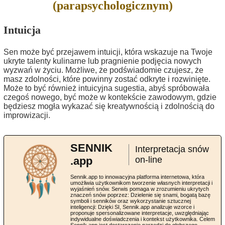
(parapsychologicznym)
Intuicja
Sen może być przejawem intuicji, która wskazuje na Twoje
ukryte talenty kulinarne lub pragnienie podjęcia nowych
wyzwań w życiu. Możliwe, że podświadomie czujesz, że
masz zdolności, które powinny zostać odkryte i rozwinięte.
Może to być również intuicyjna sugestia, abyś spróbowała
czegoś nowego, być może w kontekście zawodowym, gdzie
będziesz mogła wykazać się kreatywnością i zdolnością do
improwizacji.
SENNIK
Interpretacja snów
.app
on-line
Sennik.app to innowacyjna platforma internetowa, która
umożliwia użytkownikom tworzenie własnych interpretacji i
wyjaśnień snów. Serwis pomaga w zrozumieniu ukrytych
znaczeń snów poprzez: Dzielenie się snami, bogatą bazę
symboli i senników oraz wykorzystanie sztucznej
inteligencji: Dzięki SI, Sennik.app analizuje wzorce i
proponuje spersonalizowane interpretacje, uwzględniając
indywidualne doświadczenia i kontekst użytkownika. Celem
Sennik.app jest dostarczenie narzędzi do głębszego