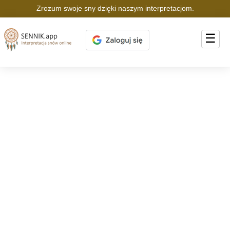
Zrozum swoje sny dzięki naszym interpretacjom.
☰