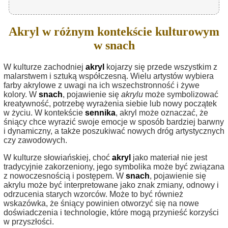
Akryl w różnym kontekście kulturowym
w snach
W kulturze zachodniej
akryl
kojarzy się przede wszystkim z
malarstwem i sztuką współczesną. Wielu artystów wybiera
farby akrylowe z uwagi na ich wszechstronność i żywe
kolory. W
snach
, pojawienie się
akrylu
może symbolizować
kreatywność, potrzebę wyrażenia siebie lub nowy początek
w życiu. W kontekście
sennika
, akryl może oznaczać, że
śniący chce wyrazić swoje emocje w sposób bardziej barwny
i dynamiczny, a także poszukiwać nowych dróg artystycznych
czy zawodowych.
W kulturze słowiańskiej, choć
akryl
jako materiał nie jest
tradycyjnie zakorzeniony, jego symbolika może być związana
z nowoczesnością i postępem. W
snach
, pojawienie się
akrylu może być interpretowane jako znak zmiany, odnowy i
odrzucenia starych wzorców. Może to być również
wskazówka, że śniący powinien otworzyć się na nowe
doświadczenia i technologie, które mogą przynieść korzyści
w przyszłości.