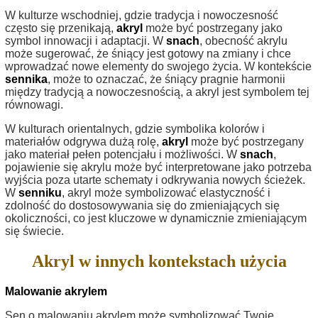
W kulturze wschodniej, gdzie tradycja i nowoczesność
często się przenikają,
akryl
może być postrzegany jako
symbol innowacji i adaptacji. W
snach
, obecność akrylu
może sugerować, że śniący jest gotowy na zmiany i chce
wprowadzać nowe elementy do swojego życia. W kontekście
sennika
, może to oznaczać, że śniący pragnie harmonii
między tradycją a nowoczesnością, a akryl jest symbolem tej
równowagi.
W kulturach orientalnych, gdzie symbolika kolorów i
materiałów odgrywa dużą rolę,
akryl
może być postrzegany
jako materiał pełen potencjału i możliwości. W
snach
,
pojawienie się akrylu może być interpretowane jako potrzeba
wyjścia poza utarte schematy i odkrywania nowych ścieżek.
W
senniku
, akryl może symbolizować elastyczność i
zdolność do dostosowywania się do zmieniających się
okoliczności, co jest kluczowe w dynamicznie zmieniającym
się świecie.
Akryl w innych kontekstach użycia
Malowanie akrylem
Sen o malowaniu akrylem może symbolizować Twoje