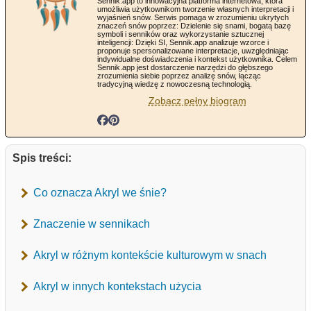
Sennik.app to innowacyjna platforma internetowa, która
umożliwia użytkownikom tworzenie własnych interpretacji i
wyjaśnień snów. Serwis pomaga w zrozumieniu ukrytych
znaczeń snów poprzez: Dzielenie się snami, bogatą bazę
symboli i senników oraz wykorzystanie sztucznej
inteligencji: Dzięki SI, Sennik.app analizuje wzorce i
proponuje spersonalizowane interpretacje, uwzględniając
indywidualne doświadczenia i kontekst użytkownika. Celem
Sennik.app jest dostarczenie narzędzi do głębszego
zrozumienia siebie poprzez analizę snów, łącząc
tradycyjną wiedzę z nowoczesną technologią.
Zobacz pełny biogram
Spis treści:
Co oznacza Akryl we śnie?
Znaczenie w sennikach
Akryl w różnym kontekście kulturowym w snach
Akryl w innych kontekstach użycia