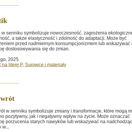
tik
k w senniku symbolizuje nowoczesność, zagrożenia ekologiczn
ność, a także elastyczność i zdolność do adaptacji. Może być
eżeniem przed nadmiernym konsumpcjonizmem lub wskazywać 
bę dostosowywania się do zmian.
ego, 2025
 na literę P
,
Surowce i materiały
ewrót
ót w senniku symbolizuje zmiany i transformacje, które mogą m
o pozytywny, jak i negatywny wpływ na życie. Może oznaczać
ebę porzucenia starych nawyków lub wskazywać na nadchodzą
 w...