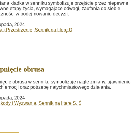
ana kładka w senniku symbolizuje przejście przez niepewne i
wne etapy życia, wymagające odwagi, zaufania do siebie i
czności w podejmowaniu decyzji.
topada, 2024
a i Przestrzenie
,
Sennik na literę D
pnięcie obrusa
ięcie obrusa w senniku symbolizuje nagłe zmiany, ujawnienie
ch emocji oraz potrzebę natychmiastowego działania.
topada, 2024
zkody i Wyzwania
,
Sennik na literę S, Ś