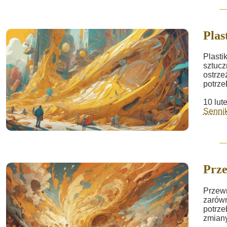
Plas
Plasti
sztucz
ostrz
potrze
10 lut
Sennik
Prz
Przewr
zarówn
potrz
zmiany