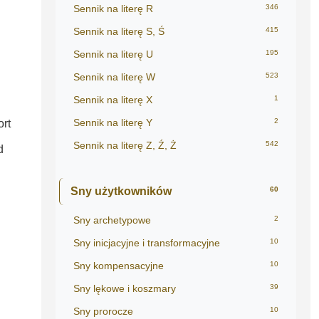
Sennik na literę R
346
Sennik na literę S, Ś
415
Sennik na literę U
195
Sennik na literę W
523
Sennik na literę X
1
Sennik na literę Y
2
rt
Sennik na literę Z, Ź, Ż
542
d
Sny użytkowników
60
Sny archetypowe
2
Sny inicjacyjne i transformacyjne
10
Sny kompensacyjne
10
Sny lękowe i koszmary
39
Sny prorocze
10