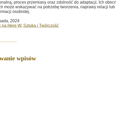
nalną, proces przemiany oraz zdolność do adaptacji. Ich obec
h może wskazywać na potrzebę tworzenia, naprawy relacji lub
ormacji osobistej.
opada, 2024
 na literę W
,
Sztuka i Twórczość
owanie wpisów