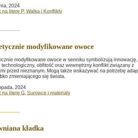
nia, 2024
 na literę P
,
Walka i Konflikty
tycznie modyfikowane owoce
cznie modyfikowane owoce w senniku symbolizują innowację,
 technologiczny, obfitość oraz wewnętrzny konflikt związany z
i przed nieznanym. Mogą także wskazywać na potrzebę adapt
bko zmieniającego się świata.
topada, 2024
 na literę G
,
Surowce i materiały
wniana kładka