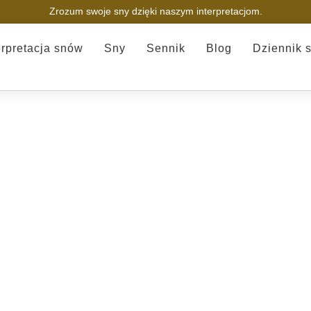
Zrozum swoje sny dzięki naszym interpretacjom.
erpretacja snów
Sny
Sennik
Blog
Dziennik 