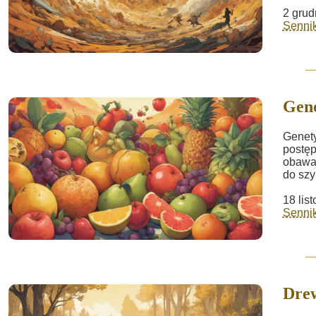
2 grud
Sennik
Gene
Genety
postęp
obawam
do szy
18 lis
Sennik
Dre