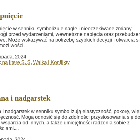
pnięcie
ięcie w senniku symbolizuje nagłe i nieoczekiwane zmiany,
rogi przed wydarzeniami, wewnętrzne napięcia oraz przebudze
e. Może wskazywać na potrzebę szybkich decyzji i otwarcia si
możliwości.
topada, 2024
 na literę S, Ś
,
Walka i Konflikty
na i nadgarstek
 i nadgarstek w senniku symbolizują elastyczność, pokorę, wię
ręczność. Mogą odnosić się do zdolności przystosowania się d
 wsparcia od innych, a także umiejętności radzenia sobie z
ciami....
topada, 2024