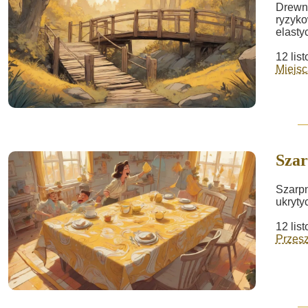
Drewni
ryzyko
elasty
12 lis
Miejsc
Szar
Szarpn
ukryty
12 lis
Przes