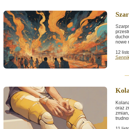
Szar
Szarpn
przest
duchow
nowe 
12 lis
Sennik
Kola
Kolana
oraz z
zmian,
trudnoś
11 lis