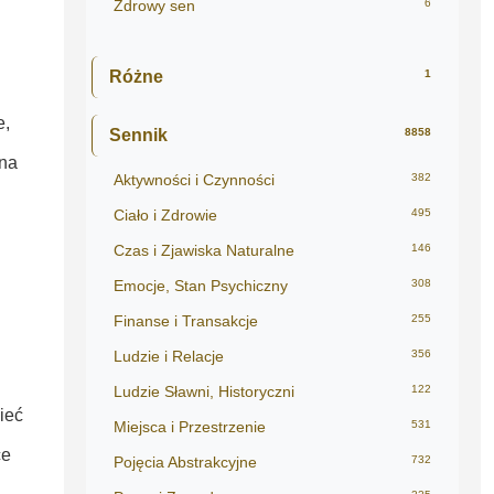
Zdrowy sen
6
Różne
1
e,
Sennik
8858
na
Aktywności i Czynności
382
Ciało i Zdrowie
495
Czas i Zjawiska Naturalne
146
Emocje, Stan Psychiczny
308
Finanse i Transakcje
255
Ludzie i Relacje
356
Ludzie Sławni, Historyczni
122
ieć
Miejsca i Przestrzenie
531
ce
Pojęcia Abstrakcyjne
732