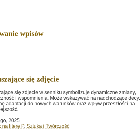
owanie wpisów
szające się zdjęcie
ające się zdjęcie w senniku symbolizuje dynamiczne zmiany,
czność i wspomnienia. Może wskazywać na nadchodzące decyz
bę adaptacji do nowych warunków oraz wpływ przeszłości na
iejszość.
ego, 2025
 na literę P
,
Sztuka i Twórczość