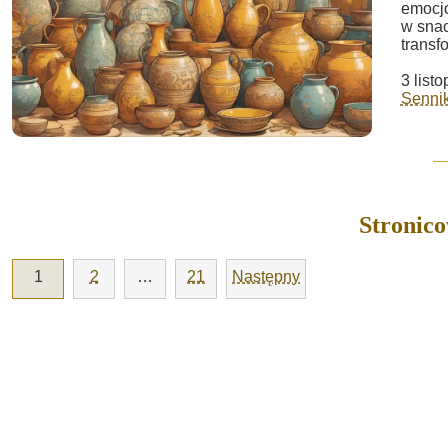
emocjo
w snac
transf
3 list
Sennik
Stronic
1
2
…
21
Następny