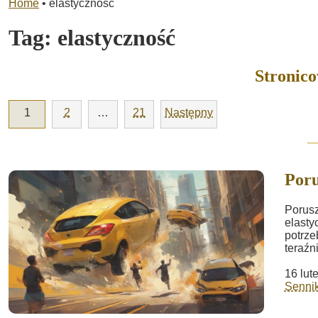
Home
•
elastyczność
Tag:
elastyczność
Stronic
1
2
…
21
Następny
Poru
Porusz
elasty
potrze
teraźn
16 lut
Sennik