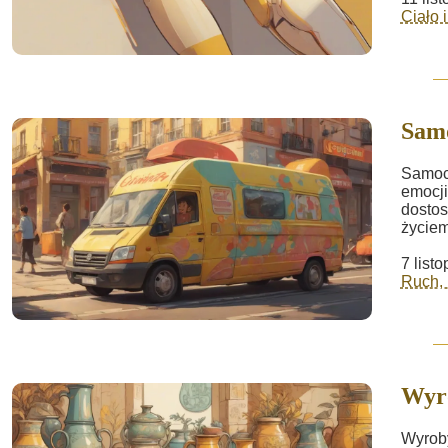
Ciało 
Sam
Samoch
emocji
dostos
życiem
7 list
Ruch, 
Wyr
Wyroby