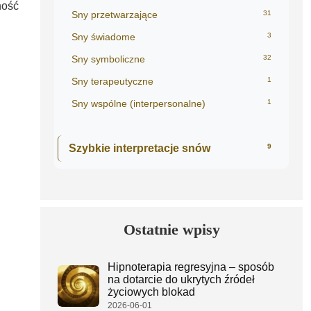
ność
Sny przetwarzające
31
Sny świadome
3
Sny symboliczne
32
Sny terapeutyczne
1
Sny wspólne (interpersonalne)
1
Szybkie interpretacje snów
9
Ostatnie wpisy
Hipnoterapia regresyjna – sposób
na dotarcie do ukrytych źródeł
życiowych blokad
2026-06-01