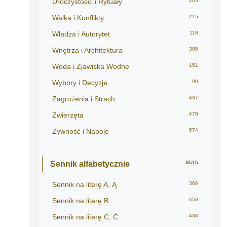
Uroczystości i Rytuały
205
Walka i Konflikty
215
Władza i Autorytet
118
Wnętrza i Architektura
305
Woda i Zjawiska Wodne
151
Wybory i Decyzje
90
Zagrożenia i Strach
437
Zwierzęta
478
Żywność i Napoje
574
Sennik alfabetycznie
8515
Sennik na literę A, Ą
366
Sennik na literę B
650
Sennik na literę C, Ć
438