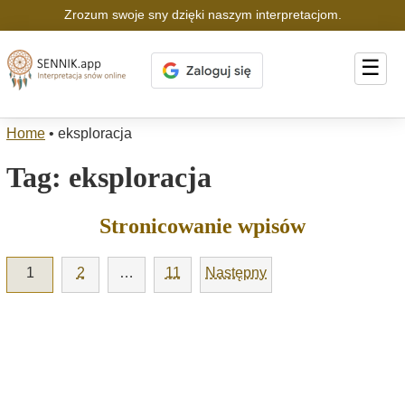
Zrozum swoje sny dzięki naszym interpretacjom.
☰
Home
•
eksploracja
Tag:
eksploracja
Stronicowanie wpisów
1
2
…
11
Następny