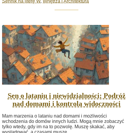
Sennik na literę W
,
Wnętrza i Architektura
Sen o lataniu i niewidzialności: Podróż
nad domami i kontrola widoczności
Mam marzenia o lataniu nad domami i możliwości
wchodzenia do domów innych ludzi. Mogą mnie zobaczyć
tylko wtedy, gdy im na to pozwolę. Muszę skakać, aby
wystartować, a czasami muszę...