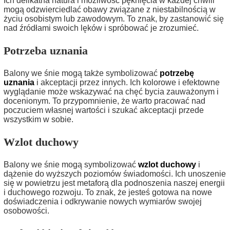
Ich delikatna natura i możliwość pęknięcia w każdej chwili
mogą odzwierciedlać obawy związane z niestabilnością w
życiu osobistym lub zawodowym. To znak, by zastanowić się
nad źródłami swoich lęków i spróbować je zrozumieć.
Potrzeba uznania
Balony we śnie mogą także symbolizować
potrzebę
uznania
i akceptacji przez innych. Ich kolorowe i efektowne
wyglądanie może wskazywać na chęć bycia zauważonym i
docenionym. To przypomnienie, że warto pracować nad
poczuciem własnej wartości i szukać akceptacji przede
wszystkim w sobie.
Wzlot duchowy
Balony we śnie mogą symbolizować
wzlot duchowy
i
dążenie do wyższych poziomów świadomości. Ich unoszenie
się w powietrzu jest metaforą dla podnoszenia naszej energii
i duchowego rozwoju. To znak, że jesteś gotowa na nowe
doświadczenia i odkrywanie nowych wymiarów swojej
osobowości.