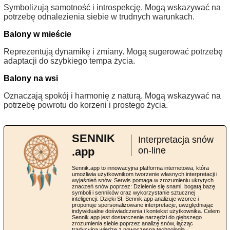
Symbolizują samotność i introspekcję. Mogą wskazywać na
potrzebę odnalezienia siebie w trudnych warunkach.
Balony w mieście
Reprezentują dynamikę i zmiany. Mogą sugerować potrzebę
adaptacji do szybkiego tempa życia.
Balony na wsi
Oznaczają spokój i harmonię z naturą. Mogą wskazywać na
potrzebę powrotu do korzeni i prostego życia.
SENNIK
Interpretacja snów
.app
on-line
Sennik.app to innowacyjna platforma internetowa, która
umożliwia użytkownikom tworzenie własnych interpretacji i
wyjaśnień snów. Serwis pomaga w zrozumieniu ukrytych
znaczeń snów poprzez: Dzielenie się snami, bogatą bazę
symboli i senników oraz wykorzystanie sztucznej
inteligencji: Dzięki SI, Sennik.app analizuje wzorce i
proponuje spersonalizowane interpretacje, uwzględniając
indywidualne doświadczenia i kontekst użytkownika. Celem
Sennik.app jest dostarczenie narzędzi do głębszego
zrozumienia siebie poprzez analizę snów, łącząc
tradycyjną wiedzę z nowoczesną technologią.