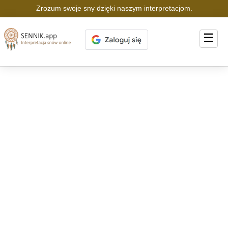
Zrozum swoje sny dzięki naszym interpretacjom.
☰