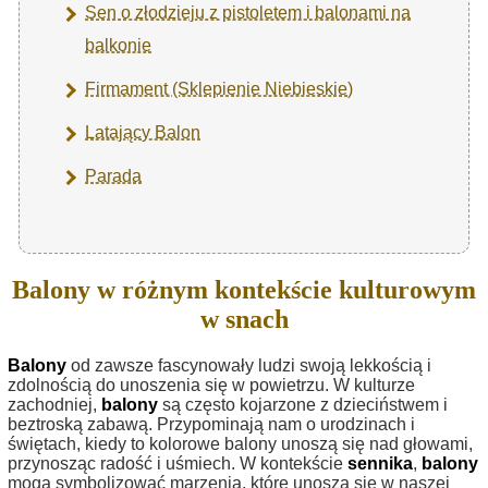
Sen o złodzieju z pistoletem i balonami na
balkonie
Firmament (Sklepienie Niebieskie)
Latający Balon
Parada
Balony w różnym kontekście kulturowym
w snach
Balony
od zawsze fascynowały ludzi swoją lekkością i
zdolnością do unoszenia się w powietrzu. W kulturze
zachodniej,
balony
są często kojarzone z dzieciństwem i
beztroską zabawą. Przypominają nam o urodzinach i
świętach, kiedy to kolorowe balony unoszą się nad głowami,
przynosząc radość i uśmiech. W kontekście
sennika
,
balony
mogą symbolizować marzenia, które unoszą się w naszej