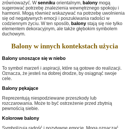
zrównoważyć. W
senniku
orientalnym,
balony
mogą
sugerować potrzebę znalezienia wewnętrznego spokoju i
harmonii. Mogą również wskazywać na potrzebę uwolnienia
się od negatywnych emocji i poszukiwania radości w
codziennym życiu. W ten sposób,
balony
stają się nie tylko
elementem dekoracyjnym, ale także głębokim symbolem
duchowym.
Balony w innych kontekstach użycia
Balony unoszące się w niebo
To symbol marzeń i aspiracji, które są gotowe do realizacji.
Oznacza, że jesteś na dobrej drodze, by osiągnąć swoje
cele.
Balony pękające
Reprezentują niespodziewane przeszkody lub
rozczarowania. Może to być ostrzeżenie przed zbytnią
pewnością siebie.
Kolorowe balony
Symbolizują radość i pozytywne emocje. Mogą oznaczać