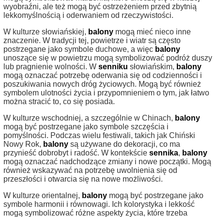
wyobraźni, ale też mogą być ostrzeżeniem przed zbytnią
lekkomyślnością i oderwaniem od rzeczywistości.
W kulturze słowiańskiej,
balony
mogą mieć nieco inne
znaczenie. W tradycji tej, powietrze i wiatr są często
postrzegane jako symbole duchowe, a więc
balony
unoszące się w powietrzu mogą symbolizować podróż duszy
lub pragnienie wolności. W
senniku
słowiańskim,
balony
mogą oznaczać potrzebę oderwania się od codzienności i
poszukiwania nowych dróg życiowych. Mogą być również
symbolem ulotności życia i przypomnieniem o tym, jak łatwo
można stracić to, co się posiada.
W kulturze wschodniej, a szczególnie w Chinach,
balony
mogą być postrzegane jako symbole szczęścia i
pomyślności. Podczas wielu festiwali, takich jak Chiński
Nowy Rok,
balony
są używane do dekoracji, co ma
przynieść dobrobyt i radość. W kontekście
sennika
,
balony
mogą oznaczać nadchodzące zmiany i nowe początki. Mogą
również wskazywać na potrzebę uwolnienia się od
przeszłości i otwarcia się na nowe możliwości.
W kulturze orientalnej,
balony
mogą być postrzegane jako
symbole harmonii i równowagi. Ich kolorystyka i lekkość
mogą symbolizować różne aspekty życia, które trzeba