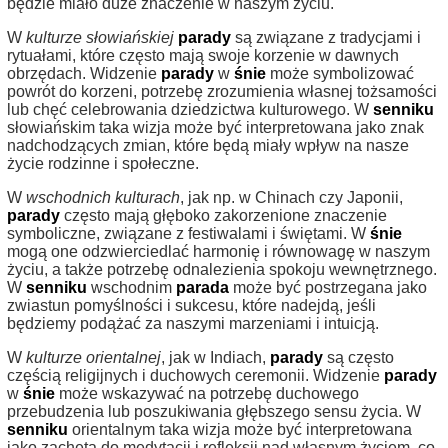
będzie miało duże znaczenie w naszym życiu.
W
kulturze słowiańskiej
parady
są związane z tradycjami i
rytuałami, które często mają swoje korzenie w dawnych
obrzędach. Widzenie
parady
w
śnie
może symbolizować
powrót do korzeni, potrzebę zrozumienia własnej tożsamości
lub chęć celebrowania dziedzictwa kulturowego. W
senniku
słowiańskim taka wizja może być interpretowana jako znak
nadchodzących zmian, które będą miały wpływ na nasze
życie rodzinne i społeczne.
W
wschodnich kulturach
, jak np. w Chinach czy Japonii,
parady
często mają głęboko zakorzenione znaczenie
symboliczne, związane z festiwalami i świętami. W
śnie
mogą one odzwierciedlać harmonię i równowagę w naszym
życiu, a także potrzebę odnalezienia spokoju wewnętrznego.
W
senniku
wschodnim
parada
może być postrzegana jako
zwiastun pomyślności i sukcesu, które nadejdą, jeśli
będziemy podążać za naszymi marzeniami i intuicją.
W
kulturze orientalnej
, jak w Indiach,
parady
są często
częścią religijnych i duchowych ceremonii. Widzenie
parady
w
śnie
może wskazywać na potrzebę duchowego
przebudzenia lub poszukiwania głębszego sensu życia. W
senniku
orientalnym taka wizja może być interpretowana
jako zachęta do medytacji i refleksji nad własnym życiem, co