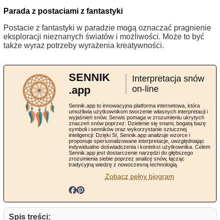
Parada z postaciami z fantastyki
Postacie z fantastyki w paradzie mogą oznaczać pragnienie
eksploracji nieznanych światów i możliwości. Może to być
także wyraz potrzeby wyrażenia kreatywności.
SENNIK
Interpretacja snów
.app
on-line
Sennik.app to innowacyjna platforma internetowa, która
umożliwia użytkownikom tworzenie własnych interpretacji i
wyjaśnień snów. Serwis pomaga w zrozumieniu ukrytych
znaczeń snów poprzez: Dzielenie się snami, bogatą bazę
symboli i senników oraz wykorzystanie sztucznej
inteligencji: Dzięki SI, Sennik.app analizuje wzorce i
proponuje spersonalizowane interpretacje, uwzględniając
indywidualne doświadczenia i kontekst użytkownika. Celem
Sennik.app jest dostarczenie narzędzi do głębszego
zrozumienia siebie poprzez analizę snów, łącząc
tradycyjną wiedzę z nowoczesną technologią.
Zobacz pełny biogram
Spis treści: