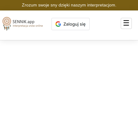
Zrozum swoje sny dzięki naszym interpretacjom.
☰