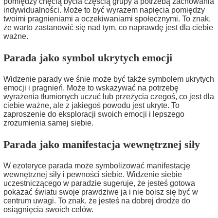
pomiędzy chęcią bycia częścią grupy a potrzebą zachowania
indywidualności. Może to być wyrazem napięcia pomiędzy
twoimi pragnieniami a oczekiwaniami społecznymi. To znak,
że warto zastanowić się nad tym, co naprawdę jest dla ciebie
ważne.
Parada jako symbol ukrytych emocji
Widzenie parady we śnie może być także symbolem ukrytych
emocji i pragnień. Może to wskazywać na potrzebę
wyrażenia tłumionych uczuć lub przeżycia czegoś, co jest dla
ciebie ważne, ale z jakiegoś powodu jest ukryte. To
zaproszenie do eksploracji swoich emocji i lepszego
zrozumienia samej siebie.
Parada jako manifestacja wewnętrznej siły
W ezoteryce parada może symbolizować manifestację
wewnętrznej siły i pewności siebie. Widzenie siebie
uczestniczącego w paradzie sugeruje, że jesteś gotowa
pokazać światu swoje prawdziwe ja i nie boisz się być w
centrum uwagi. To znak, że jesteś na dobrej drodze do
osiągnięcia swoich celów.