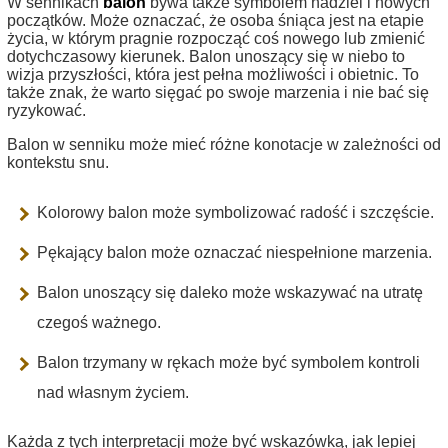
W sennikach
balon
bywa także symbolem nadziei i nowych
początków. Może oznaczać, że osoba śniąca jest na etapie
życia, w którym pragnie rozpocząć coś nowego lub zmienić
dotychczasowy kierunek. Balon unoszący się w niebo to
wizja przyszłości, która jest pełna możliwości i obietnic. To
także znak, że warto sięgać po swoje marzenia i nie bać się
ryzykować.
Balon w senniku może mieć różne konotacje w zależności od
kontekstu snu.
Kolorowy balon może symbolizować radość i szczęście.
Pękający balon może oznaczać niespełnione marzenia.
Balon unoszący się daleko może wskazywać na utratę
czegoś ważnego.
Balon trzymany w rękach może być symbolem kontroli
nad własnym życiem.
Każda z tych interpretacji może być wskazówką, jak lepiej