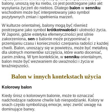
balony, unoszą się ku niebu, co jest postrzegane jako akt
wysyłania życzeń do niebios. Dlatego
balon
w
senniku
wschodnim może być interpretowany jako symbol
pozytywnych zmian i spełnienia marzeń.
W kulturze orientalnej, balony mogą być również
postrzegane jako symbol
krótkotrwałości
i ulotności życia.
W Japonii, gdzie estetyka efemeryczności jest silnie
zakorzeniona,
sen
o balonie może przypominać o
przemijaniu czasu i konieczności czerpania radości z każdej
chwili. Balon, unoszący się w powietrzu, może być metaforą
dla ulotnych momentów szczęścia, które warto doceniać,
zanim znikną. W tym kontekście, w
senniku
orientalnym,
balon może być wezwaniem do uważności i życia w
teraźniejszości.
Balon w innych kontekstach użycia
Kolorowy balon
Kiedy śnisz o kolorowym balonie, może to oznaczać
nadchodzące radosne chwile lub niespodzianki. Kolory w
snach często symbolizują emocje, więc zwróć uwagę na
dominujące barwy.