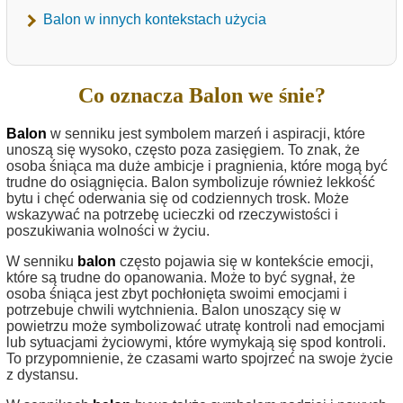
Balon w innych kontekstach użycia
Co oznacza Balon we śnie?
Balon
w senniku jest symbolem marzeń i aspiracji, które
unoszą się wysoko, często poza zasięgiem. To znak, że
osoba śniąca ma duże ambicje i pragnienia, które mogą być
trudne do osiągnięcia. Balon symbolizuje również lekkość
bytu i chęć oderwania się od codziennych trosk. Może
wskazywać na potrzebę ucieczki od rzeczywistości i
poszukiwania wolności w życiu.
W senniku
balon
często pojawia się w kontekście emocji,
które są trudne do opanowania. Może to być sygnał, że
osoba śniąca jest zbyt pochłonięta swoimi emocjami i
potrzebuje chwili wytchnienia. Balon unoszący się w
powietrzu może symbolizować utratę kontroli nad emocjami
lub sytuacjami życiowymi, które wymykają się spod kontroli.
To przypomnienie, że czasami warto spojrzeć na swoje życie
z dystansu.