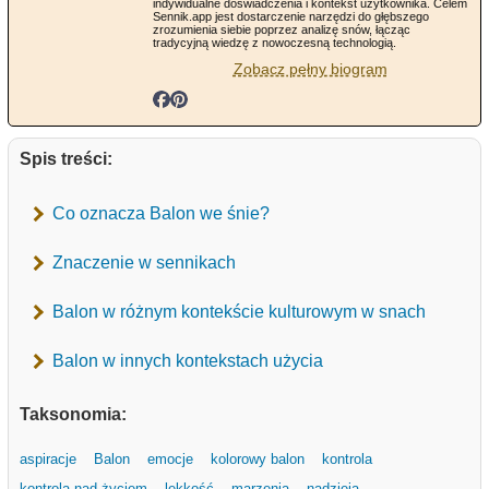
indywidualne doświadczenia i kontekst użytkownika. Celem
Sennik.app jest dostarczenie narzędzi do głębszego
zrozumienia siebie poprzez analizę snów, łącząc
tradycyjną wiedzę z nowoczesną technologią.
Zobacz pełny biogram
Spis treści:
Co oznacza Balon we śnie?
Znaczenie w sennikach
Balon w różnym kontekście kulturowym w snach
Balon w innych kontekstach użycia
Taksonomia:
aspiracje
Balon
emocje
kolorowy balon
kontrola
kontrola nad życiem
lekkość
marzenia
nadzieja