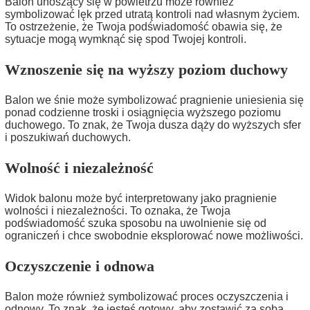
Balon unoszący się w powietrzu może również
symbolizować lęk przed utratą kontroli nad własnym życiem.
To ostrzeżenie, że Twoja podświadomość obawia się, że
sytuacje mogą wymknąć się spod Twojej kontroli.
Wznoszenie się na wyższy poziom duchowy
Balon we śnie może symbolizować pragnienie uniesienia się
ponad codzienne troski i osiągnięcia wyższego poziomu
duchowego. To znak, że Twoja dusza dąży do wyższych sfer
i poszukiwań duchowych.
Wolność i niezależność
Widok balonu może być interpretowany jako pragnienie
wolności i niezależności. To oznaka, że Twoja
podświadomość szuka sposobu na uwolnienie się od
ograniczeń i chce swobodnie eksplorować nowe możliwości.
Oczyszczenie i odnowa
Balon może również symbolizować proces oczyszczenia i
odnowy. To znak, że jesteś gotowy, aby zostawić za sobą