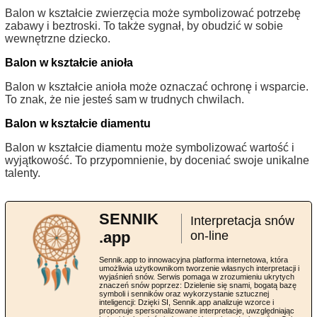
Balon w kształcie zwierzęcia może symbolizować potrzebę
zabawy i beztroski. To także sygnał, by obudzić w sobie
wewnętrzne dziecko.
Balon w kształcie anioła
Balon w kształcie anioła może oznaczać ochronę i wsparcie.
To znak, że nie jesteś sam w trudnych chwilach.
Balon w kształcie diamentu
Balon w kształcie diamentu może symbolizować wartość i
wyjątkowość. To przypomnienie, by doceniać swoje unikalne
talenty.
SENNIK
Interpretacja snów
.app
on-line
Sennik.app to innowacyjna platforma internetowa, która
umożliwia użytkownikom tworzenie własnych interpretacji i
wyjaśnień snów. Serwis pomaga w zrozumieniu ukrytych
znaczeń snów poprzez: Dzielenie się snami, bogatą bazę
symboli i senników oraz wykorzystanie sztucznej
inteligencji: Dzięki SI, Sennik.app analizuje wzorce i
proponuje spersonalizowane interpretacje, uwzględniając