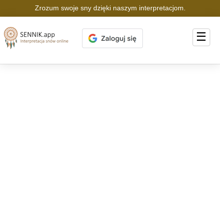
Zrozum swoje sny dzięki naszym interpretacjom.
☰