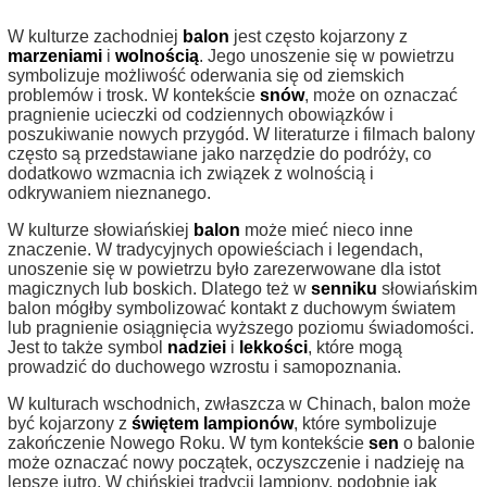
W kulturze zachodniej
balon
jest często kojarzony z
marzeniami
i
wolnością
. Jego unoszenie się w powietrzu
symbolizuje możliwość oderwania się od ziemskich
problemów i trosk. W kontekście
snów
, może on oznaczać
pragnienie ucieczki od codziennych obowiązków i
poszukiwanie nowych przygód. W literaturze i filmach balony
często są przedstawiane jako narzędzie do podróży, co
dodatkowo wzmacnia ich związek z wolnością i
odkrywaniem nieznanego.
W kulturze słowiańskiej
balon
może mieć nieco inne
znaczenie. W tradycyjnych opowieściach i legendach,
unoszenie się w powietrzu było zarezerwowane dla istot
magicznych lub boskich. Dlatego też w
senniku
słowiańskim
balon mógłby symbolizować kontakt z duchowym światem
lub pragnienie osiągnięcia wyższego poziomu świadomości.
Jest to także symbol
nadziei
i
lekkości
, które mogą
prowadzić do duchowego wzrostu i samopoznania.
W kulturach wschodnich, zwłaszcza w Chinach, balon może
być kojarzony z
świętem lampionów
, które symbolizuje
zakończenie Nowego Roku. W tym kontekście
sen
o balonie
może oznaczać nowy początek, oczyszczenie i nadzieję na
lepsze jutro. W chińskiej tradycji lampiony, podobnie jak