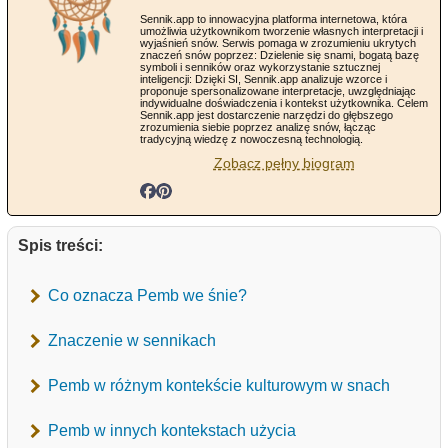
Sennik.app to innowacyjna platforma internetowa, która
umożliwia użytkownikom tworzenie własnych interpretacji i
wyjaśnień snów. Serwis pomaga w zrozumieniu ukrytych
znaczeń snów poprzez: Dzielenie się snami, bogatą bazę
symboli i senników oraz wykorzystanie sztucznej
inteligencji: Dzięki SI, Sennik.app analizuje wzorce i
proponuje spersonalizowane interpretacje, uwzględniając
indywidualne doświadczenia i kontekst użytkownika. Celem
Sennik.app jest dostarczenie narzędzi do głębszego
zrozumienia siebie poprzez analizę snów, łącząc
tradycyjną wiedzę z nowoczesną technologią.
Zobacz pełny biogram
Spis treści:
Co oznacza Pemb we śnie?
Znaczenie w sennikach
Pemb w różnym kontekście kulturowym w snach
Pemb w innych kontekstach użycia