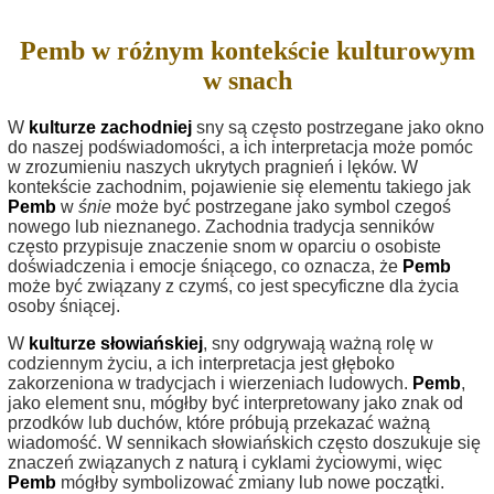
Pemb w różnym kontekście kulturowym
w snach
W
kulturze zachodniej
sny są często postrzegane jako okno
do naszej podświadomości, a ich interpretacja może pomóc
w zrozumieniu naszych ukrytych pragnień i lęków. W
kontekście zachodnim, pojawienie się elementu takiego jak
Pemb
w
śnie
może być postrzegane jako symbol czegoś
nowego lub nieznanego. Zachodnia tradycja senników
często przypisuje znaczenie snom w oparciu o osobiste
doświadczenia i emocje śniącego, co oznacza, że
Pemb
może być związany z czymś, co jest specyficzne dla życia
osoby śniącej.
W
kulturze słowiańskiej
, sny odgrywają ważną rolę w
codziennym życiu, a ich interpretacja jest głęboko
zakorzeniona w tradycjach i wierzeniach ludowych.
Pemb
,
jako element snu, mógłby być interpretowany jako znak od
przodków lub duchów, które próbują przekazać ważną
wiadomość. W sennikach słowiańskich często doszukuje się
znaczeń związanych z naturą i cyklami życiowymi, więc
Pemb
mógłby symbolizować zmiany lub nowe początki.