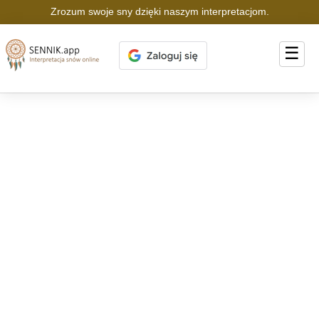
Zrozum swoje sny dzięki naszym interpretacjom.
☰