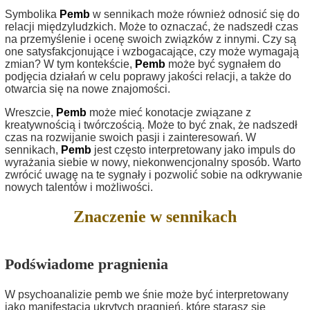
Symbolika
Pemb
w sennikach może również odnosić się do
relacji międzyludzkich. Może to oznaczać, że nadszedł czas
na przemyślenie i ocenę swoich związków z innymi. Czy są
one satysfakcjonujące i wzbogacające, czy może wymagają
zmian? W tym kontekście,
Pemb
może być sygnałem do
podjęcia działań w celu poprawy jakości relacji, a także do
otwarcia się na nowe znajomości.
Wreszcie,
Pemb
może mieć konotacje związane z
kreatywnością i twórczością. Może to być znak, że nadszedł
czas na rozwijanie swoich pasji i zainteresowań. W
sennikach,
Pemb
jest często interpretowany jako impuls do
wyrażania siebie w nowy, niekonwencjonalny sposób. Warto
zwrócić uwagę na te sygnały i pozwolić sobie na odkrywanie
nowych talentów i możliwości.
Znaczenie w sennikach
Podświadome pragnienia
W psychoanalizie pemb we śnie może być interpretowany
jako manifestacja ukrytych pragnień, które starasz się