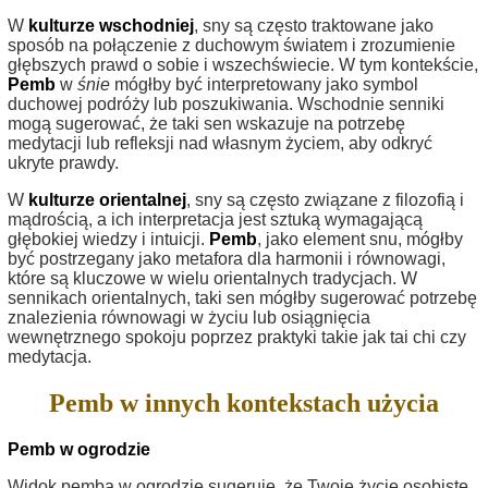
W
kulturze wschodniej
, sny są często traktowane jako
sposób na połączenie z duchowym światem i zrozumienie
głębszych prawd o sobie i wszechświecie. W tym kontekście,
Pemb
w
śnie
mógłby być interpretowany jako symbol
duchowej podróży lub poszukiwania. Wschodnie senniki
mogą sugerować, że taki sen wskazuje na potrzebę
medytacji lub refleksji nad własnym życiem, aby odkryć
ukryte prawdy.
W
kulturze orientalnej
, sny są często związane z filozofią i
mądrością, a ich interpretacja jest sztuką wymagającą
głębokiej wiedzy i intuicji.
Pemb
, jako element snu, mógłby
być postrzegany jako metafora dla harmonii i równowagi,
które są kluczowe w wielu orientalnych tradycjach. W
sennikach orientalnych, taki sen mógłby sugerować potrzebę
znalezienia równowagi w życiu lub osiągnięcia
wewnętrznego spokoju poprzez praktyki takie jak tai chi czy
medytacja.
Pemb w innych kontekstach użycia
Pemb w ogrodzie
Widok pemba w ogrodzie sugeruje, że Twoje życie osobiste