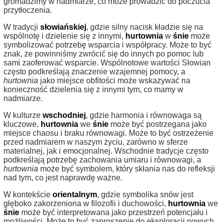
gromadzimy w nadmiarze, co może prowadzić do poczucia
przytłoczenia.
W tradycji
słowiańskiej
, gdzie silny nacisk kładzie się na
wspólnotę i dzielenie się z innymi,
hurtownia
w
śnie
może
symbolizować potrzebę wsparcia i współpracy. Może to być
znak, że powinniśmy zwrócić się do innych po pomoc lub
sami zaoferować wsparcie. Wspólnotowe wartości Słowian
często podkreślają znaczenie wzajemnej pomocy, a
hurtownia
jako miejsce obfitości może wskazywać na
konieczność dzielenia się z innymi tym, co mamy w
nadmiarze.
W kulturze
wschodniej
, gdzie harmonia i równowaga są
kluczowe,
hurtownia
we
śnie
może być postrzegana jako
miejsce chaosu i braku równowagi. Może to być ostrzeżenie
przed nadmiarem w naszym życiu, zarówno w sferze
materialnej, jak i emocjonalnej. Wschodnie tradycje często
podkreślają potrzebę zachowania umiaru i równowagi, a
hurtownia
może być symbolem, który skłania nas do refleksji
nad tym, co jest naprawdę ważne.
W kontekście
orientalnym
, gdzie symbolika snów jest
głęboko zakorzeniona w filozofii i duchowości,
hurtownia
we
śnie
może być interpretowana jako przestrzeń potencjału i
możliwości. Może to być zaproszenie do eksploracji nowych