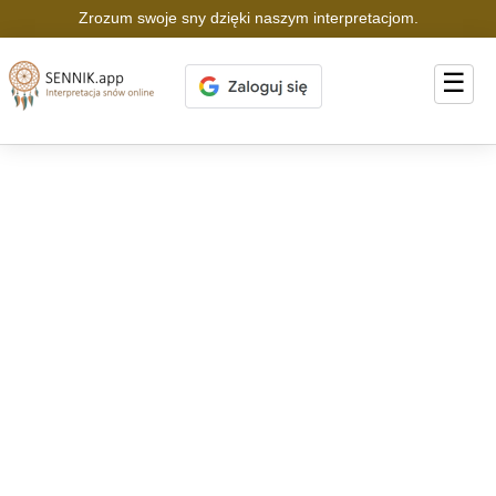
Zrozum swoje sny dzięki naszym interpretacjom.
☰