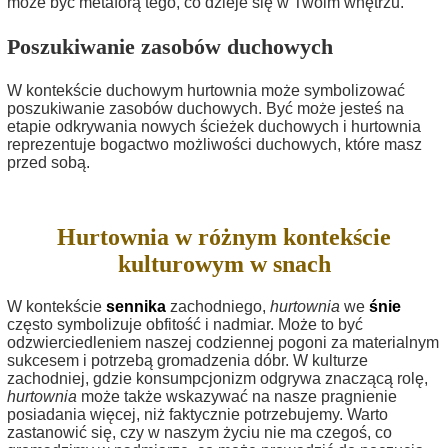
może być metaforą tego, co dzieje się w Twoim wnętrzu.
Poszukiwanie zasobów duchowych
W kontekście duchowym hurtownia może symbolizować
poszukiwanie zasobów duchowych. Być może jesteś na
etapie odkrywania nowych ścieżek duchowych i hurtownia
reprezentuje bogactwo możliwości duchowych, które masz
przed sobą.
Hurtownia w różnym kontekście
kulturowym w snach
W kontekście
sennika
zachodniego,
hurtownia
we
śnie
często symbolizuje obfitość i nadmiar. Może to być
odzwierciedleniem naszej codziennej pogoni za materialnym
sukcesem i potrzebą gromadzenia dóbr. W kulturze
zachodniej, gdzie konsumpcjonizm odgrywa znaczącą rolę,
hurtownia
może także wskazywać na nasze pragnienie
posiadania więcej, niż faktycznie potrzebujemy. Warto
zastanowić się, czy w naszym życiu nie ma czegoś, co