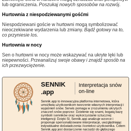
lub ograniczenia.
Poszukaj nowych sposobów na rozwój.
Hurtownia z niespodziewanymi gośćmi
Niespodziewani goście w hurtowni mogą symbolizować
nieoczekiwane wydarzenia lub zmiany.
Bądź gotowy na to,
co przyniesie los.
Hurtownia w nocy
Sen o hurtowni w nocy może wskazywać na ukryte lęki lub
niepewności.
Przeanalizuj swoje obawy i znajdź sposób na
ich przezwyciężenie.
SENNIK
Interpretacja snów
.app
on-line
Sennik.app to innowacyjna platforma internetowa, która
umożliwia użytkownikom tworzenie własnych interpretacji i
wyjaśnień snów. Serwis pomaga w zrozumieniu ukrytych
znaczeń snów poprzez: Dzielenie się snami, bogatą bazę
symboli i senników oraz wykorzystanie sztucznej
inteligencji: Dzięki SI, Sennik.app analizuje wzorce i
proponuje spersonalizowane interpretacje, uwzględniając
indywidualne doświadczenia i kontekst użytkownika. Celem
Sennik.app jest dostarczenie narzędzi do głębszego