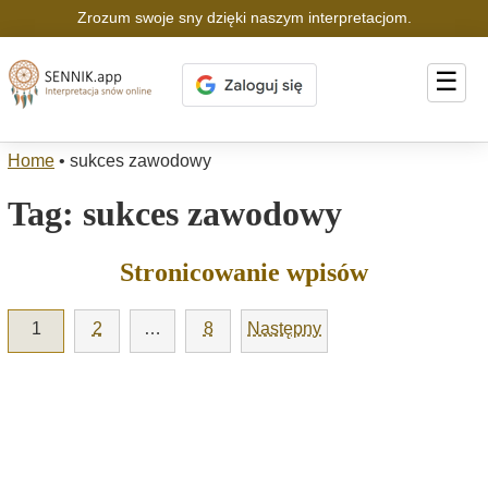
Zrozum swoje sny dzięki naszym interpretacjom.
☰
Home
•
sukces zawodowy
Tag:
sukces zawodowy
Stronicowanie wpisów
1
2
…
8
Następny