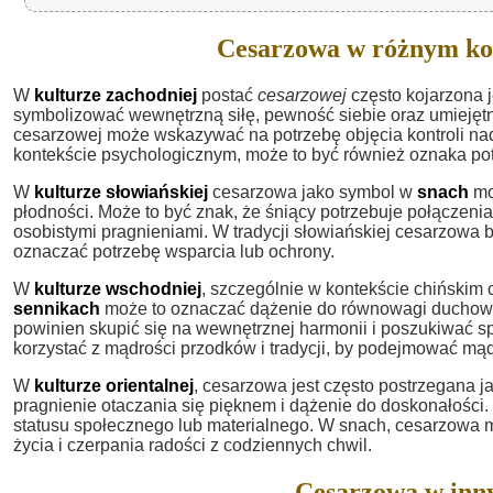
Cesarzowa w różnym ko
W
kulturze zachodniej
postać
cesarzowej
często kojarzona j
symbolizować wewnętrzną siłę, pewność siebie oraz umiejęt
cesarzowej może wskazywać na potrzebę objęcia kontroli na
kontekście psychologicznym, może to być również oznaka pot
W
kulturze słowiańskiej
cesarzowa jako symbol w
snach
moż
płodności. Może to być znak, że śniący potrzebuje połączen
osobistymi pragnieniami. W tradycji słowiańskiej cesarzowa
oznaczać potrzebę wsparcia lub ochrony.
W
kulturze wschodniej
, szczególnie w kontekście chińskim
sennikach
może to oznaczać dążenie do równowagi duchowej
powinien skupić się na wewnętrznej harmonii i poszukiwać 
korzystać z mądrości przodków i tradycji, by podejmować mąd
W
kulturze orientalnej
, cesarzowa jest często postrzegana j
pragnienie otaczania się pięknem i dążenie do doskonałości.
statusu społecznego lub materialnego. W snach, cesarzowa
życia i czerpania radości z codziennych chwil.
Cesarzowa w inny