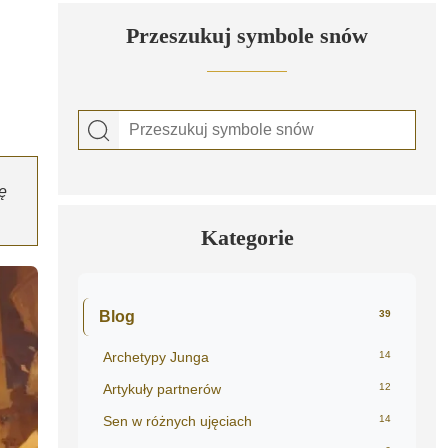
Przeszukuj symbole snów
ę
Kategorie
Blog
39
Archetypy Junga
14
Artykuły partnerów
12
Sen w różnych ujęciach
14