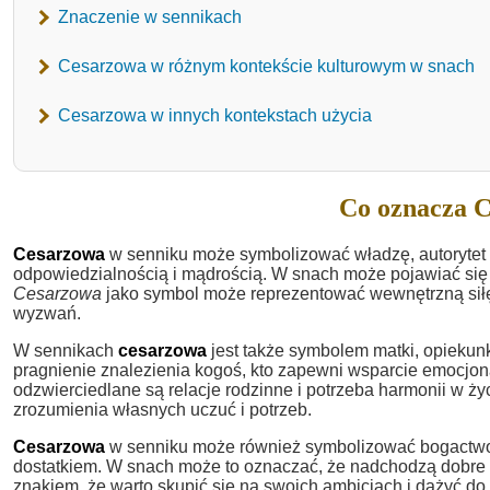
Znaczenie w sennikach
Cesarzowa w różnym kontekście kulturowym w snach
Cesarzowa w innych kontekstach użycia
Co oznacza C
Cesarzowa
w senniku może symbolizować władzę, autorytet i 
odpowiedzialnością i mądrością. W snach może pojawiać się j
Cesarzowa
jako symbol może reprezentować wewnętrzną siłę
wyzwań.
W sennikach
cesarzowa
jest także symbolem matki, opiekunk
pragnienie znalezienia kogoś, kto zapewni wsparcie emocjon
odzwierciedlane są relacje rodzinne i potrzeba harmonii w ży
zrozumienia własnych uczuć i potrzeb.
Cesarzowa
w senniku może również symbolizować bogactwo i o
dostatkiem. W snach może to oznaczać, że nadchodzą dobre c
znakiem, że warto skupić się na swoich ambicjach i dążyć do