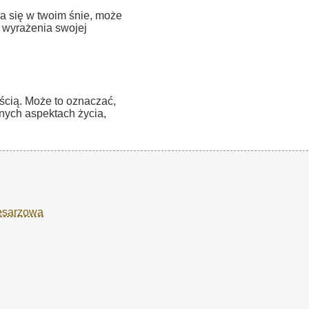
ia się w twoim śnie, może
b wyrażenia swojej
ością. Może to oznaczać,
nych aspektach życia,
Cesarzowa