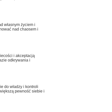
ad własnym życiem i
panować nad chaosem i
ecości i akceptacją
azie odkrywania i
e do władzy i kontroli
większą pewność siebie i