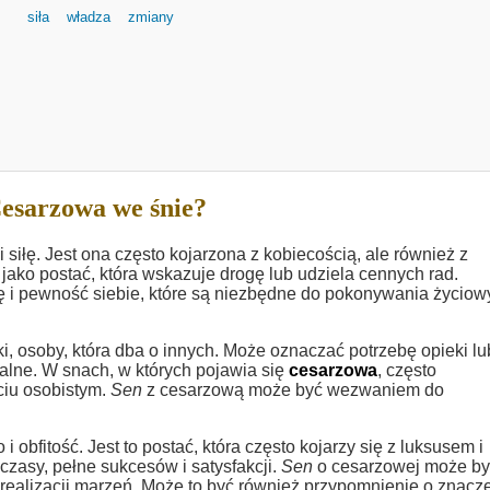
siła
władza
zmiany
esarzowa we śnie?
siłę. Jest ona często kojarzona z kobiecością, ale również z
ako postać, która wskazuje drogę lub udziela cennych rad.
 i pewność siebie, które są niezbędne do pokonywania życiow
i, osoby, która dba o innych. Może oznaczać potrzebę opieki lu
alne. W snach, w których pojawia się
cesarzowa
, często
ciu osobistym.
Sen
z cesarzową może być wezwaniem do
bfitość. Jest to postać, która często kojarzy się z luksusem i
zasy, pełne sukcesów i satysfakcji.
Sen
o cesarzowej może by
 realizacji marzeń. Może to być również przypomnienie o znacz