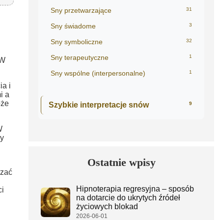
Sny przetwarzające
31
Sny świadome
3
Sny symboliczne
32
Sny terapeutyczne
1
 W
Sny wspólne (interpersonalne)
1
ia i
i a
oże
Szybkie interpretacje snów
9
W
cy
Ostatnie wpisy
zać
Hipnoterapia regresyjna – sposób
ci
na dotarcie do ukrytych źródeł
życiowych blokad
2026-06-01