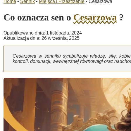
Home
•
Sennik
•
Miejsca i Przestrzenie
•
Cesarzowa
Co oznacza sen o
Cesarzowa
?
Opublikowano dnia: 1 listopada, 2024
Aktualizacja dnia: 26 września, 2025
Cesarzowa w senniku symbolizuje władzę, siłę, kobi
kontroli, dominacji, wewnętrznej równowagi oraz nadcho