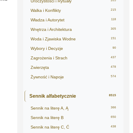
Uroczystości i Rytuały
205
Walka i Konflikty
215
Władza i Autorytet
118
Wnętrza i Architektura
305
Woda i Zjawiska Wodne
151
Wybory i Decyzje
90
Zagrożenia i Strach
437
Zwierzęta
478
Żywność i Napoje
574
Sennik alfabetycznie
8515
Sennik na literę A, Ą
366
Sennik na literę B
650
Sennik na literę C, Ć
438