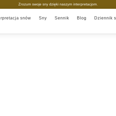
Zrozum swoje sny dzięki naszym interpretacjom.
erpretacja snów
Sny
Sennik
Blog
Dziennik 