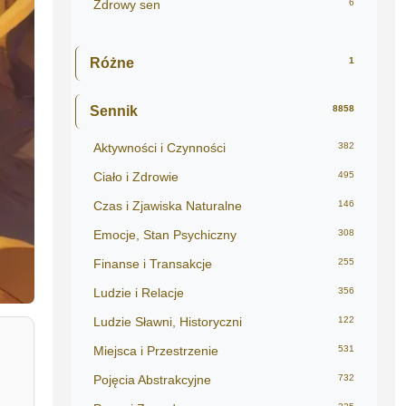
Zdrowy sen
6
Różne
1
Sennik
8858
Aktywności i Czynności
382
Ciało i Zdrowie
495
Czas i Zjawiska Naturalne
146
Emocje, Stan Psychiczny
308
Finanse i Transakcje
255
Ludzie i Relacje
356
Ludzie Sławni, Historyczni
122
Miejsca i Przestrzenie
531
Pojęcia Abstrakcyjne
732