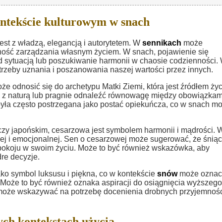
ntekście kulturowym w snach
est z władzą, elegancją i autorytetem. W
sennikach
może
ność zarządzania własnym życiem. W snach, pojawienie się
d sytuacją lub poszukiwanie harmonii w chaosie codzienności.
rzeby uznania i poszanowania naszej wartości przez innych.
e odnosić się do archetypu Matki Ziemi, która jest źródłem życ
ia z naturą lub pragnie odnaleźć równowagę między obowiązkam
 była często postrzegana jako postać opiekuńcza, co w snach m
 czy japońskim, cesarzowa jest symbolem harmonii i mądrości. 
 i emocjonalnej. Sen o cesarzowej może sugerować, że śnią
spokoju w swoim życiu. Może to być również wskazówka, aby
re decyzje.
ako symbol luksusu i piękna, co w kontekście
snów
może oznac
 Może to być również oznaka aspiracji do osiągnięcia wyższego
 może wskazywać na potrzebę docenienia drobnych przyjemnoś
ch kontekstach użycia