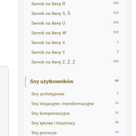
Sennik na literę R
346
Sennik na literę S, Ś
415
Sennik na literę U
195
Sennik na literę W
523
Sennik na literę X
1
Sennik na literę Y
2
Sennik na literę Z, Ź, Ż
542
Sny użytkowników
60
Sny archetypowe
2
Sny inicjacyjne i transformacyjne
10
Sny kompensacyjne
10
Sny lękowe i koszmary
39
Sny prorocze
10