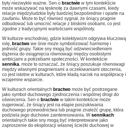
były niezwykle ważne. Sen o
bractwie
w tym kontekście
może wskazywać na tęsknotę za dawnymi czasami, kiedy
relacje międzyludzkie były bardziej bezpośrednie i oparte na
zaufaniu. Może to być również sygnał, że śniący pragnie
odbudować lub umocnić relacje z bliskimi osobami, co jest
zgodne z tradycyjnymi wartościami wspólnoty.
W kulturze wschodniej, gdzie kolektywizm odgrywa kluczową
rolę,
bractwo
we śnie może symbolizować harmonię i
jedność grupy. Takie sny mogą być odzwierciedleniem
dążenia do osiągnięcia równowagi między osobistymi
ambicjami a potrzebami społeczności. W kontekście
sennika
, może to oznaczać, że śniący poszukuje równowagi
między własnymi pragnieniami a oczekiwaniami otoczenia,
co jest istotne w kulturach, które kładą nacisk na współpracę i
wzajemne wsparcie.
W kulturach orientalnych
bractwo
może być postrzegane
jako symbol duchowego zjednoczenia i wspólnej drogi do
oświecenia. Sen o
bractwie
w takim kontekście może
sugerować, że śniący jest na etapie poszukiwania
duchowego przewodnictwa lub pragnie znaleźć grupę, która
podziela jego duchowe zainteresowania. W
sennikach
orientalnych takie sny mogą być interpretowane jako
zaproszenie do eksploracji własnej ścieżki duchowej w