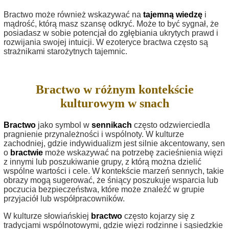
Bractwo może również wskazywać na
tajemną wiedzę
i
mądrość, którą masz szansę odkryć. Może to być sygnał, że
posiadasz w sobie potencjał do zgłębiania ukrytych prawd i
rozwijania swojej intuicji. W ezoteryce bractwa często są
strażnikami starożytnych tajemnic.
Bractwo w różnym kontekście
kulturowym w snach
Bractwo
jako symbol w
sennikach
często odzwierciedla
pragnienie przynależności i wspólnoty. W kulturze
zachodniej, gdzie indywidualizm jest silnie akcentowany, sen
o
bractwie
może wskazywać na potrzebę zacieśnienia więzi
z innymi lub poszukiwanie grupy, z którą można dzielić
wspólne wartości i cele. W kontekście marzeń sennych, takie
obrazy mogą sugerować, że śniący poszukuje wsparcia lub
poczucia bezpieczeństwa, które może znaleźć w grupie
przyjaciół lub współpracowników.
W kulturze słowiańskiej
bractwo
często kojarzy się z
tradycjami wspólnotowymi, gdzie więzi rodzinne i sąsiedzkie