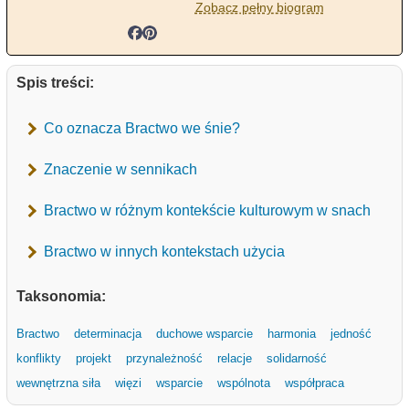
Zobacz pełny biogram
Spis treści:
Co oznacza Bractwo we śnie?
Znaczenie w sennikach
Bractwo w różnym kontekście kulturowym w snach
Bractwo w innych kontekstach użycia
Taksonomia:
Bractwo
determinacja
duchowe wsparcie
harmonia
jedność
konflikty
projekt
przynależność
relacje
solidarność
wewnętrzna siła
więzi
wsparcie
wspólnota
współpraca