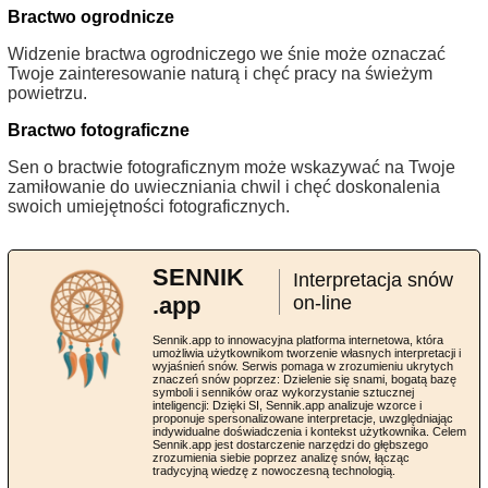
Bractwo ogrodnicze
Widzenie bractwa ogrodniczego we śnie może oznaczać
Twoje zainteresowanie naturą i chęć pracy na świeżym
powietrzu.
Bractwo fotograficzne
Sen o bractwie fotograficznym może wskazywać na Twoje
zamiłowanie do uwieczniania chwil i chęć doskonalenia
swoich umiejętności fotograficznych.
SENNIK
Interpretacja snów
.app
on-line
Sennik.app to innowacyjna platforma internetowa, która
umożliwia użytkownikom tworzenie własnych interpretacji i
wyjaśnień snów. Serwis pomaga w zrozumieniu ukrytych
znaczeń snów poprzez: Dzielenie się snami, bogatą bazę
symboli i senników oraz wykorzystanie sztucznej
inteligencji: Dzięki SI, Sennik.app analizuje wzorce i
proponuje spersonalizowane interpretacje, uwzględniając
indywidualne doświadczenia i kontekst użytkownika. Celem
Sennik.app jest dostarczenie narzędzi do głębszego
zrozumienia siebie poprzez analizę snów, łącząc
tradycyjną wiedzę z nowoczesną technologią.