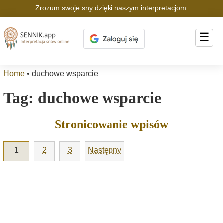
Zrozum swoje sny dzięki naszym interpretacjom.
☰
Home
•
duchowe wsparcie
Tag:
duchowe wsparcie
Stronicowanie wpisów
1
2
3
Następny