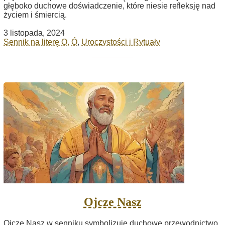
głęboko duchowe doświadczenie, które niesie refleksję nad
życiem i śmiercią.
3 listopada, 2024
Sennik na literę O, Ó
,
Uroczystości i Rytuały
Ojcze Nasz
Ojcze Nasz w senniku symbolizuje duchowe przewodnictwo,