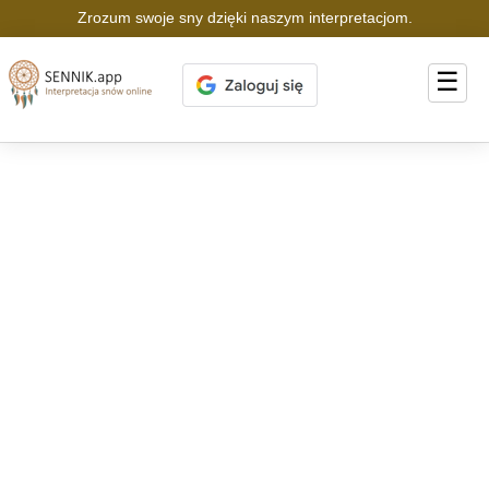
Zrozum swoje sny dzięki naszym interpretacjom.
☰