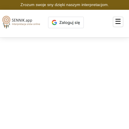
Zrozum swoje sny dzięki naszym interpretacjom.
☰