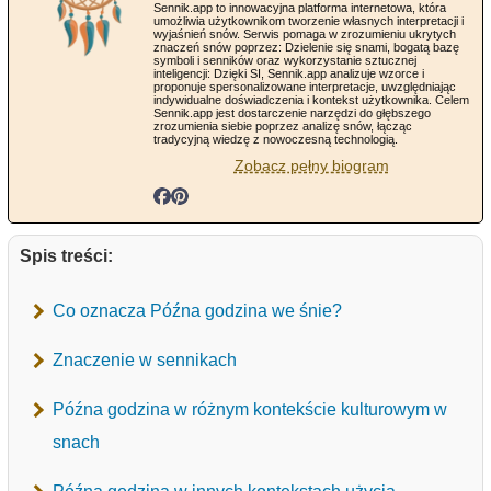
Sennik.app to innowacyjna platforma internetowa, która
umożliwia użytkownikom tworzenie własnych interpretacji i
wyjaśnień snów. Serwis pomaga w zrozumieniu ukrytych
znaczeń snów poprzez: Dzielenie się snami, bogatą bazę
symboli i senników oraz wykorzystanie sztucznej
inteligencji: Dzięki SI, Sennik.app analizuje wzorce i
proponuje spersonalizowane interpretacje, uwzględniając
indywidualne doświadczenia i kontekst użytkownika. Celem
Sennik.app jest dostarczenie narzędzi do głębszego
zrozumienia siebie poprzez analizę snów, łącząc
tradycyjną wiedzę z nowoczesną technologią.
Zobacz pełny biogram
Spis treści:
Co oznacza Późna godzina we śnie?
Znaczenie w sennikach
Późna godzina w różnym kontekście kulturowym w
snach