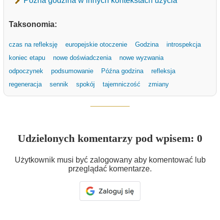
Późna godzina w innych kontekstach użycia
Taksonomia:
czas na refleksję
europejskie otoczenie
Godzina
introspekcja
koniec etapu
nowe doświadczenia
nowe wyzwania
odpoczynek
podsumowanie
Późna godzina
refleksja
regeneracja
sennik
spokój
tajemniczość
zmiany
Udzielonych komentarzy pod wpisem: 0
Użytkownik musi być zalogowany aby komentować lub
przeglądać komentarze.