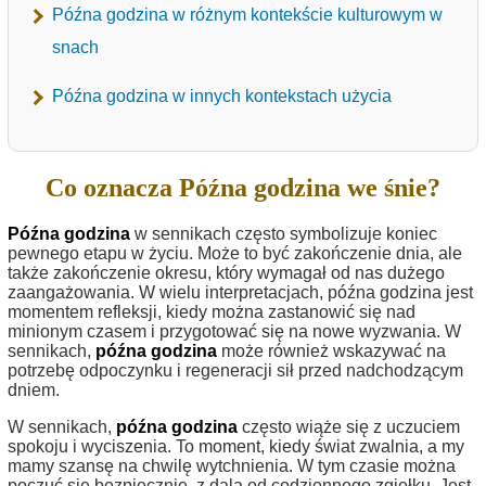
Późna godzina w różnym kontekście kulturowym w
snach
Późna godzina w innych kontekstach użycia
Co oznacza Późna godzina we śnie?
Późna godzina
w sennikach często symbolizuje koniec
pewnego etapu w życiu. Może to być zakończenie dnia, ale
także zakończenie okresu, który wymagał od nas dużego
zaangażowania. W wielu interpretacjach, późna godzina jest
momentem refleksji, kiedy można zastanowić się nad
minionym czasem i przygotować się na nowe wyzwania. W
sennikach,
późna godzina
może również wskazywać na
potrzebę odpoczynku i regeneracji sił przed nadchodzącym
dniem.
W sennikach,
późna godzina
często wiąże się z uczuciem
spokoju i wyciszenia. To moment, kiedy świat zwalnia, a my
mamy szansę na chwilę wytchnienia. W tym czasie można
poczuć się bezpiecznie, z dala od codziennego zgiełku. Jest