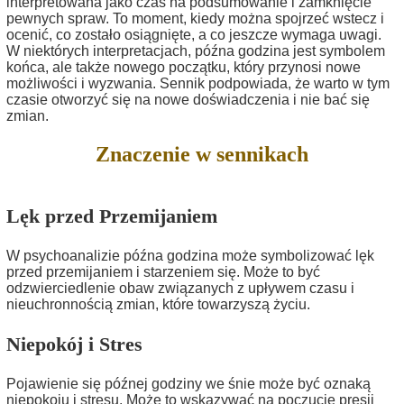
interpretowana jako czas na podsumowanie i zamknięcie
pewnych spraw. To moment, kiedy można spojrzeć wstecz i
ocenić, co zostało osiągnięte, a co jeszcze wymaga uwagi.
W niektórych interpretacjach, późna godzina jest symbolem
końca, ale także nowego początku, który przynosi nowe
możliwości i wyzwania. Sennik podpowiada, że warto w tym
czasie otworzyć się na nowe doświadczenia i nie bać się
zmian.
Znaczenie w sennikach
Lęk przed Przemijaniem
W psychoanalizie późna godzina może symbolizować lęk
przed przemijaniem i starzeniem się. Może to być
odzwierciedlenie obaw związanych z upływem czasu i
nieuchronnością zmian, które towarzyszą życiu.
Niepokój i Stres
Pojawienie się późnej godziny we śnie może być oznaką
niepokoju i stresu. Może to wskazywać na poczucie presji