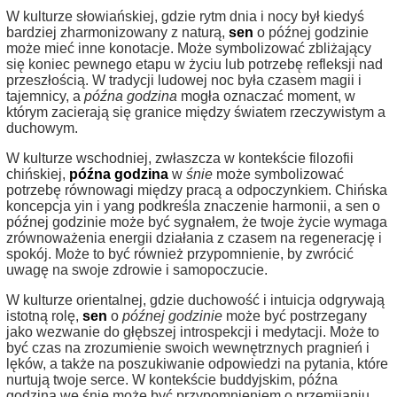
W kulturze słowiańskiej, gdzie rytm dnia i nocy był kiedyś
bardziej zharmonizowany z naturą,
sen
o późnej godzinie
może mieć inne konotacje. Może symbolizować zbliżający
się koniec pewnego etapu w życiu lub potrzebę refleksji nad
przeszłością. W tradycji ludowej noc była czasem magii i
tajemnicy, a
późna godzina
mogła oznaczać moment, w
którym zacierają się granice między światem rzeczywistym a
duchowym.
W kulturze wschodniej, zwłaszcza w kontekście filozofii
chińskiej,
późna godzina
w
śnie
może symbolizować
potrzebę równowagi między pracą a odpoczynkiem. Chińska
koncepcja yin i yang podkreśla znaczenie harmonii, a sen o
późnej godzinie może być sygnałem, że twoje życie wymaga
zrównoważenia energii działania z czasem na regenerację i
spokój. Może to być również przypomnienie, by zwrócić
uwagę na swoje zdrowie i samopoczucie.
W kulturze orientalnej, gdzie duchowość i intuicja odgrywają
istotną rolę,
sen
o
późnej godzinie
może być postrzegany
jako wezwanie do głębszej introspekcji i medytacji. Może to
być czas na zrozumienie swoich wewnętrznych pragnień i
lęków, a także na poszukiwanie odpowiedzi na pytania, które
nurtują twoje serce. W kontekście buddyjskim, późna
godzina we śnie może być przypomnieniem o przemijaniu