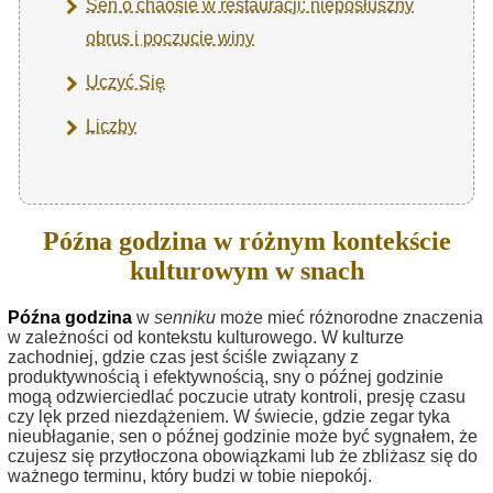
Sen o chaosie w restauracji: nieposłuszny
obrus i poczucie winy
Uczyć Się
Liczby
Późna godzina w różnym kontekście
kulturowym w snach
Późna godzina
w
senniku
może mieć różnorodne znaczenia
w zależności od kontekstu kulturowego. W kulturze
zachodniej, gdzie czas jest ściśle związany z
produktywnością i efektywnością, sny o późnej godzinie
mogą odzwierciedlać poczucie utraty kontroli, presję czasu
czy lęk przed niezdążeniem. W świecie, gdzie zegar tyka
nieubłaganie, sen o późnej godzinie może być sygnałem, że
czujesz się przytłoczona obowiązkami lub że zbliżasz się do
ważnego terminu, który budzi w tobie niepokój.