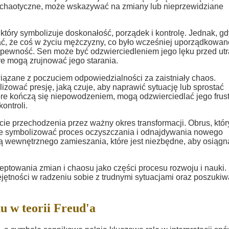
 i chaotyczne, może wskazywać na zmiany lub nieprzewidziane
 który symbolizuje doskonałość, porządek i kontrolę. Jednak, gd
ać, że coś w życiu mężczyzny, co było wcześniej uporządkowan
iepewność. Sen może być odzwierciedleniem jego lęku przed utr
re mogą zrujnować jego starania.
wiązane z poczuciem odpowiedzialności za zaistniały chaos.
zować presję, jaką czuje, aby naprawić sytuację lub sprostać
re kończą się niepowodzeniem, mogą odzwierciedlać jego frust
ontroli.
ie przechodzenia przez ważny okres transformacji. Obrus, któr
oże symbolizować proces oczyszczania i odnajdywania nowego
rą wewnętrznego zamieszania, które jest niezbędne, aby osiągn
ptowania zmian i chaosu jako części procesu rozwoju i nauki
jętności w radzeniu sobie z trudnymi sytuacjami oraz poszukiw
u w teorii Freud'a