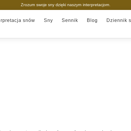
Zrozum swoje sny dzięki naszym interpretacjom.
erpretacja snów
Sny
Sennik
Blog
Dziennik 