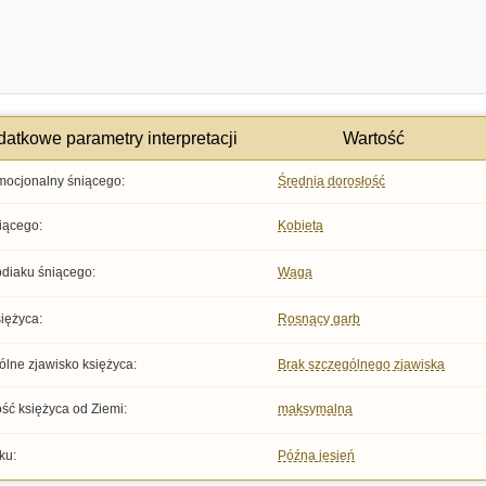
atkowe parametry interpretacji
Wartość
mocjonalny śniącego:
Średnia dorosłość
iącego:
Kobieta
odiaku śniącego:
Waga
iężyca:
Rosnący garb
lne zjawisko księżyca:
Brak szczególnego zjawiska
ść księżyca od Ziemi:
maksymalna
ku:
Późna jesień