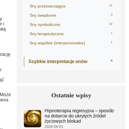
Sny przetwarzające
31
Sny świadome
3
y
e i
Sny symboliczne
32
atą
Sny terapeutyczne
1
Sny wspólne (interpersonalne)
1
rację
Szybkie interpretacje snów
9
y
ąć
Ostatnie wpisy
. Może
ania
Hipnoterapia regresyjna – sposób
na dotarcie do ukrytych źródeł
życiowych blokad
2026-06-01