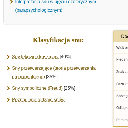
Interpretacja snu w ujęciu ezoterycznym
(parapsychologicznym)
Dod
Klasyfikacja snu:
Wiek e
Sny lękowe i koszmary
[40%]
Płeć śn
Sny przetwarzające (teoria przetwarzania
Znak z
emocjonalnego)
[35%]
Faza ks
Sny symboliczne (Freud)
[25%]
Szczegó
Poznaj inne rodzaje snów
Odległo
Pora ro