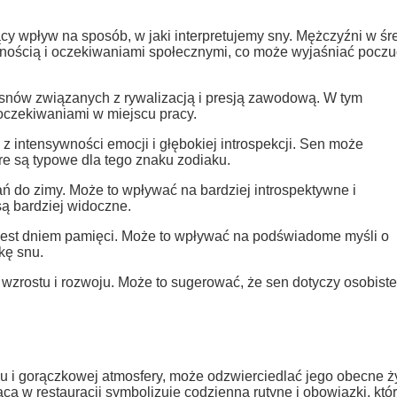
y wpływ na sposób, w jaki interpretujemy sny. Mężczyźni w ś
nością i oczekiwaniami społecznymi, co może wyjaśniać poczu
nów związanych z rywalizacją i presją zawodową. W tym
 oczekiwaniami w miejscu pracy.
z intensywności emocji i głębokiej introspekcji. Sen może
óre są typowe dla tego znaku zodiaku.
wań do zimy. Może to wpływać na bardziej introspektywne i
ą bardziej widoczne.
h jest dniem pamięci. Może to wpływać na podświadome myśli o
kę snu.
wzrostu i rozwoju. Może to sugerować, że sen dotyczy osobist
u i gorączkowej atmosfery, może odzwierciedlać jego obecne ż
ca w restauracji symbolizuje codzienną rutynę i obowiązki, któ