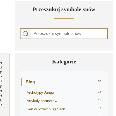
Przeszukuj symbole snów
Kategorie
m
u
w
e
i
Blog
39
y
m
Archetypy Junga
14
m
,
Artykuły partnerów
12
u
Sen w różnych ujęciach
14