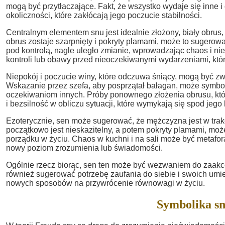
mogą być przytłaczające. Fakt, że wszystko wydaje się inne
okoliczności, które zakłócają jego poczucie stabilności.
Centralnym elementem snu jest idealnie złożony, biały obrus,
obrus zostaje szarpnięty i pokryty plamami, może to sugerow
pod kontrolą, nagle uległo zmianie, wprowadzając chaos i n
kontroli lub obawy przed nieoczekiwanymi wydarzeniami, któ
Niepokój i poczucie winy, które odczuwa śniący, mogą być z
Wskazanie przez szefa, aby posprzątał bałagan, może symboli
oczekiwaniom innych. Próby ponownego złożenia obrusu, któ
i bezsilność w obliczu sytuacji, które wymykają się spod jego k
Ezoterycznie, sen może sugerować, że mężczyzna jest w trakc
początkowo jest nieskazitelny, a potem pokryty plamami, m
porządku w życiu. Chaos w kuchni i na sali może być metafo
nowy poziom zrozumienia lub świadomości.
Ogólnie rzecz biorąc, sen ten może być wezwaniem do zaakce
również sugerować potrzebę zaufania do siebie i swoich umie
nowych sposobów na przywrócenie równowagi w życiu.
Symbolika sn