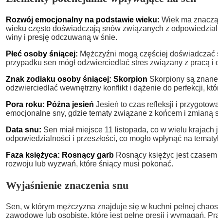
Rozwój emocjonalny na podstawie wieku:
Wiek ma znacząc
wieku często doświadczają snów związanych z odpowiedzial
winy i presję odczuwaną w śnie.
Płeć osoby śniącej:
Mężczyźni mogą częściej doświadczać s
przypadku sen mógł odzwierciedlać stres związany z pracą i
Znak zodiaku osoby śniącej: Skorpion
Skorpiony są znane 
odzwierciedlać wewnętrzny konflikt i dążenie do perfekcji, kt
Pora roku: Późna jesień
Jesień to czas refleksji i przygoto
emocjonalne sny, gdzie tematy związane z końcem i zmianą s
Data snu:
Sen miał miejsce 11 listopada, co w wielu krajac
odpowiedzialności i przeszłości, co mogło wpłynąć na tematy
Faza księżyca: Rosnący garb
Rosnący księżyc jest czasem 
rozwoju lub wyzwań, które śniący musi pokonać.
Wyjaśnienie znaczenia snu
Sen, w którym mężczyzna znajduje się w kuchni pełnej chaos
zawodowe lub osobiste, które jest pełne presji i wymagań. Pra