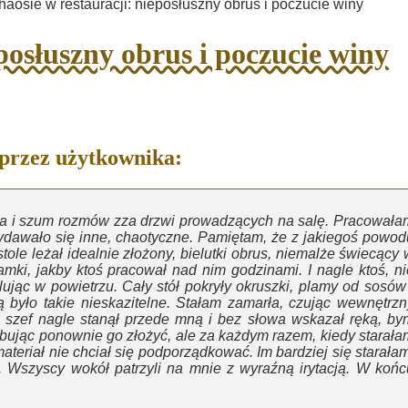
aosie w restauracji: nieposłuszny obrus i poczucie winy
eposłuszny obrus i poczucie winy
 przez użytkownika:
nia i szum rozmów zza drzwi prowadzących na salę. Pracowała
 wydawało się inne, chaotyczne. Pamiętam, że z jakiegoś powod
ole leżał idealnie złożony, bielutki obrus, niemalże świecący 
amki, jakby ktoś pracował nad nim godzinami. I nagle ktoś, ni
lując w powietrzu. Cały stół pokryły okruszki, plamy od sosów 
ą było takie nieskazitelne. Stałam zamarła, czując wewnętrzn
j szef nagle stanął przede mną i bez słowa wskazał ręką, by
bując ponownie go złożyć, ale za każdym razem, kiedy starała
eriał nie chciał się podporządkować. Im bardziej się starałam
. Wszyscy wokół patrzyli na mnie z wyraźną irytacją. W końc