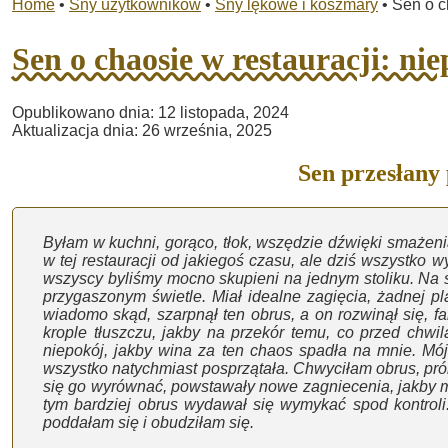
Home
•
Sny użytkowników
•
Sny lękowe i koszmary
•
Sen o ch
Sen o chaosie w restauracji: ni
Opublikowano dnia: 12 listopada, 2024
Aktualizacja dnia: 26 września, 2025
Sen przesłany
Byłam w kuchni, gorąco, tłok, wszędzie dźwięki smaże
w tej restauracji od jakiegoś czasu, ale dziś wszystko
wszyscy byliśmy mocno skupieni na jednym stoliku. Na st
przygaszonym świetle. Miał idealne zagięcia, żadnej pl
wiadomo skąd, szarpnął ten obrus, a on rozwinął się, fa
krople tłuszczu, jakby na przekór temu, co przed chwil
niepokój, jakby wina za ten chaos spadła na mnie. Mó
wszystko natychmiast posprzątała. Chwyciłam obrus, pró
się go wyrównać, powstawały nowe zagniecenia, jakby mat
tym bardziej obrus wydawał się wymykać spod kontroli
poddałam się i obudziłam się.