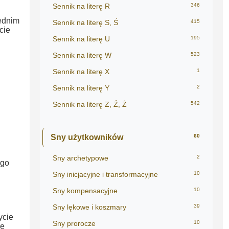
Sennik na literę R
346
rednim
Sennik na literę S, Ś
415
cie
Sennik na literę U
195
Sennik na literę W
523
Sennik na literę X
1
Sennik na literę Y
2
Sennik na literę Z, Ź, Ż
542
Sny użytkowników
60
Sny archetypowe
2
ego
Sny inicjacyjne i transformacyjne
10
Sny kompensacyjne
10
Sny lękowe i koszmary
39
ycie
Sny prorocze
10
re