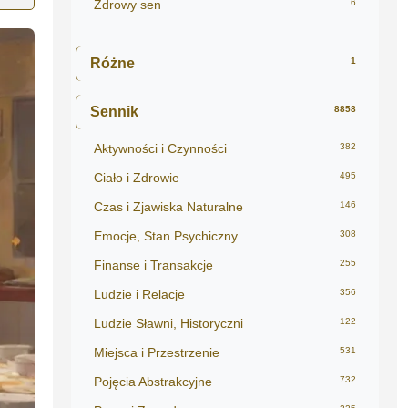
Zdrowy sen
6
Różne
1
Sennik
8858
Aktywności i Czynności
382
Ciało i Zdrowie
495
Czas i Zjawiska Naturalne
146
Emocje, Stan Psychiczny
308
Finanse i Transakcje
255
Ludzie i Relacje
356
Ludzie Sławni, Historyczni
122
Miejsca i Przestrzenie
531
Pojęcia Abstrakcyjne
732