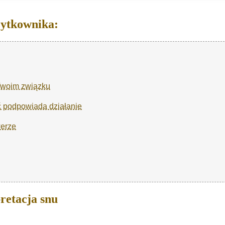
żytkownika:
 Twoim związku
ć podpowiada działanie
werze
retacja snu