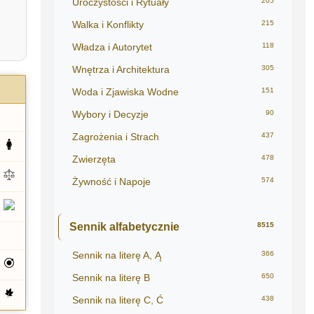
Uroczystości i Rytuały
205
Walka i Konflikty
215
Władza i Autorytet
118
Wnętrza i Architektura
305
Woda i Zjawiska Wodne
151
Wybory i Decyzje
90
Zagrożenia i Strach
437
Zwierzęta
478
Żywność i Napoje
574
Sennik alfabetycznie
8515
Sennik na literę A, Ą
366
Sennik na literę B
650
Sennik na literę C, Ć
438