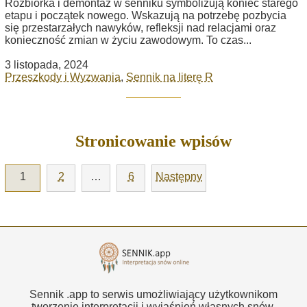
Rozbiórka i demontaż w senniku symbolizują koniec starego
etapu i początek nowego. Wskazują na potrzebę pozbycia
się przestarzałych nawyków, refleksji nad relacjami oraz
konieczność zmian w życiu zawodowym. To czas...
3 listopada, 2024
Przeszkody i Wyzwania
,
Sennik na literę R
Stronicowanie wpisów
1
2
…
6
Następny
Sennik .app to serwis umożliwiający użytkownikom
tworzenie interpretacji i wyjaśnień własnych snów.