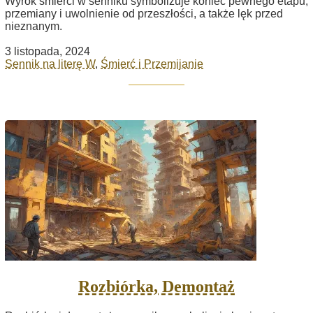
Wyrok śmierci w senniku symbolizuje koniec pewnego etapu,
przemiany i uwolnienie od przeszłości, a także lęk przed
nieznanym.
3 listopada, 2024
Sennik na literę W
,
Śmierć i Przemijanie
Rozbiórka, Demontaż