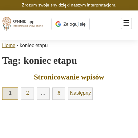
Zrozum swoje sny dzięki naszym interpretacjom.
☰
Home
•
koniec etapu
Tag:
koniec etapu
Stronicowanie wpisów
1
2
…
6
Następny