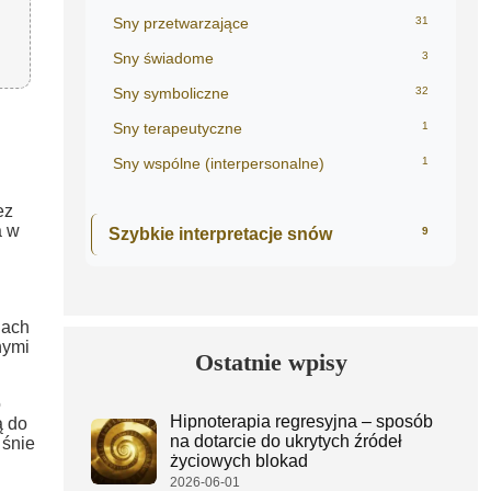
Sny przetwarzające
31
Sny świadome
3
Sny symboliczne
32
Sny terapeutyczne
1
Sny wspólne (interpersonalne)
1
ez
a w
Szybkie interpretacje snów
9
iach
nymi
Ostatnie wpisy
o
Hipnoterapia regresyjna – sposób
ą do
na dotarcie do ukrytych źródeł
 śnie
życiowych blokad
2026-06-01