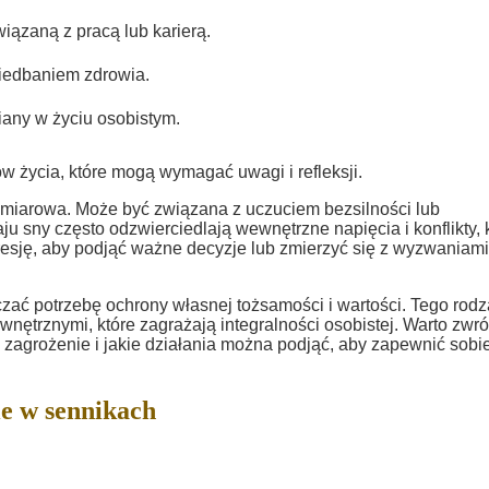
zaną z pracą lub karierą.
iedbaniem zdrowia.
iany w życiu osobistym.
ów życia, które mogą wymagać uwagi i refleksji.
ymiarowa. Może być związana z uczuciem bezsilności lub
u sny często odzwierciedlają wewnętrzne napięcia i konflikty, 
esję, aby podjąć ważne decyzje lub zmierzyć się z wyzwaniami
ać potrzebę ochrony własnej tożsamości i wartości. Tego rodz
trznymi, które zagrażają integralności osobistej. Warto zwró
 zagrożenie i jakie działania można podjąć, aby zapewnić sobi
e w sennikach