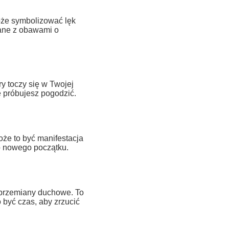
oże symbolizować lęk
zane z obawami o
y toczy się w Twojej
e próbujesz pogodzić.
że to być manifestacja
o nowego początku.
przemiany duchowe. To
 być czas, aby zrzucić