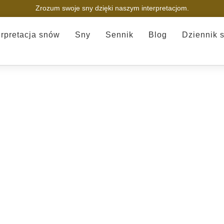
Zrozum swoje sny dzięki naszym interpretacjom.
erpretacja snów
Sny
Sennik
Blog
Dziennik 