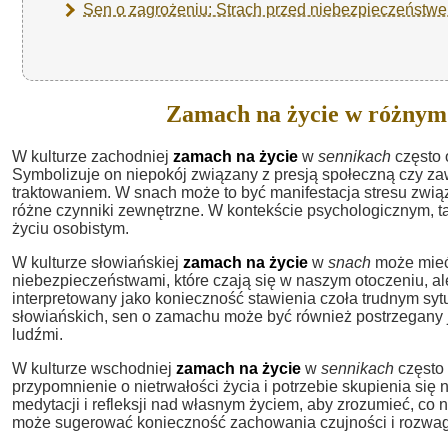
Sen o zagrożeniu: Strach przed niebezpieczeństwe
Zamach na życie w różnym
W kulturze zachodniej
zamach na życie
w
sennikach
często o
Symbolizuje on niepokój związany z presją społeczną czy z
traktowaniem. W snach może to być manifestacja stresu zwi
różne czynniki zewnętrzne. W kontekście psychologicznym, 
życiu osobistym.
W kulturze słowiańskiej
zamach na życie
w
snach
może mieć 
niebezpieczeństwami, które czają się w naszym otoczeniu, a
interpretowany jako konieczność stawienia czoła trudnym syt
słowiańskich, sen o zamachu może być również postrzegany 
ludźmi.
W kulturze wschodniej
zamach na życie
w
sennikach
często 
przypomnienie o nietrwałości życia i potrzebie skupienia s
medytacji i refleksji nad własnym życiem, aby zrozumieć, c
może sugerować konieczność zachowania czujności i rozwagi