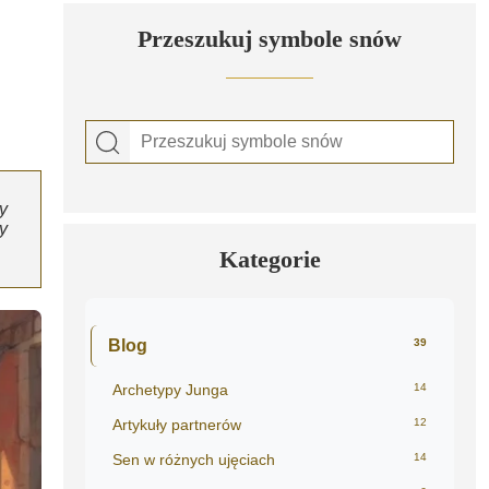
Przeszukuj symbole snów
y
y
Kategorie
Blog
39
Archetypy Junga
14
Artykuły partnerów
12
Sen w różnych ujęciach
14