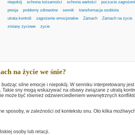
niepokój
ochrona tożsamości
ochrona wartości
poczucie zagrożen
presja
problemy zdrowotne
sennik
transformacja osobista
utrata kontroli
zagrożenie emocjonalne
Zamach
Zamach na życie
zmiany życiowe
życie
ch na życie we śnie?
 budząc silne emocje i niepokój. W senniku interpretowany jest
. Takie sny mogą wskazywać na obawy związane z utratą kontro
e może być również odzwierciedleniem wewnętrznych konflikt
e sposoby, w zależności od kontekstu snu. Oto kilka możliwyc
skiej osoby lub relacji.