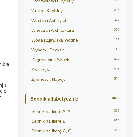
Uroczystości i Rytuały
205
Walka i Konflikty
215
Władza i Autorytet
118
Wnętrza i Architektura
305
Woda i Zjawiska Wodne
151
Wybory i Decyzje
90
Zagrożenia i Strach
437
które
,
Zwierzęta
478
Żywność i Napoje
574
aju
cić
e
Sennik alfabetycznie
8515
Sennik na literę A, Ą
366
Sennik na literę B
650
Sennik na literę C, Ć
438