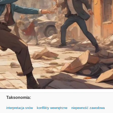
Taksonomia:
interpretacja snów
konflikty wewnętrzne
niepewność zawodowa