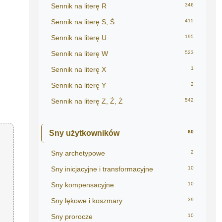
Sennik na literę R
346
Sennik na literę S, Ś
415
Sennik na literę U
195
Sennik na literę W
523
Sennik na literę X
1
Sennik na literę Y
2
Sennik na literę Z, Ź, Ż
542
Sny użytkowników
60
Sny archetypowe
2
Sny inicjacyjne i transformacyjne
10
Sny kompensacyjne
10
Sny lękowe i koszmary
39
Sny prorocze
10