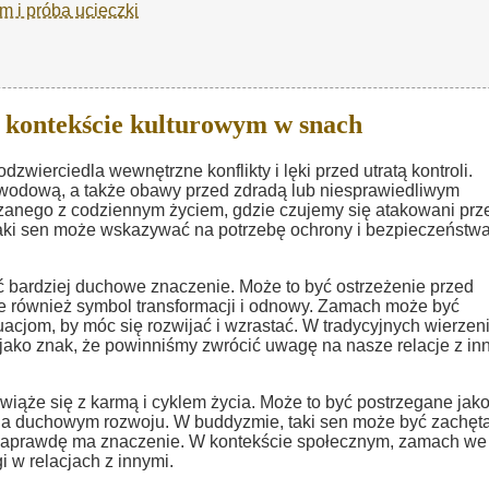
m i próba ucieczki
 kontekście kulturowym w snach
dzwierciedla wewnętrzne konflikty i lęki przed utratą kontroli.
awodową, a także obawy przed zdradą lub niesprawiedliwym
ązanego z codziennym życiem, gdzie czujemy się atakowani prz
taki sen może wskazywać na potrzebę ochrony i bezpieczeństw
bardziej duchowe znaczenie. Może to być ostrzeżenie przed
le również symbol transformacji i odnowy. Zamach może być
uacjom, by móc się rozwijać i wzrastać. W tradycyjnych wierzen
jako znak, że powinniśmy zwrócić uwagę na nasze relacje z in
wiąże się z karmą i cyklem życia. Może to być postrzegane jak
ię na duchowym rozwoju. W buddyzmie, taki sen może być zachęt
o naprawdę ma znaczenie. W kontekście społecznym, zamach we
 w relacjach z innymi.