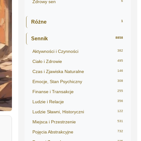
Zdrowy sen
6
Różne
1
Sennik
8858
Aktywności i Czynności
382
Ciało i Zdrowie
495
Czas i Zjawiska Naturalne
146
Emocje, Stan Psychiczny
308
Finanse i Transakcje
255
Ludzie i Relacje
356
Ludzie Sławni, Historyczni
122
Miejsca i Przestrzenie
531
Pojęcia Abstrakcyjne
732