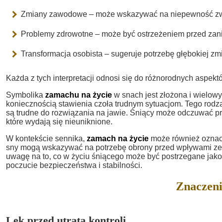
Zmiany zawodowe – może wskazywać na niepewność zwią
Problemy zdrowotne – może być ostrzeżeniem przed zan
Transformacja osobista – sugeruje potrzebę głębokiej zm
Każda z tych interpretacji odnosi się do różnorodnych aspekt
Symbolika
zamachu na życie
w snach jest złożona i wielow
koniecznością stawienia czoła trudnym sytuacjom. Tego rodzaj
są trudne do rozwiązania na jawie. Śniący może odczuwać pr
które wydają się nieuniknione.
W kontekście sennika,
zamach na życie
może również oznacz
sny mogą wskazywać na potrzebę obrony przed wpływami zewnę
uwagę na to, co w życiu śniącego może być postrzegane jako
poczucie bezpieczeństwa i stabilności.
Znaczeni
Lęk przed utratą kontroli