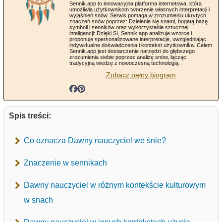
Sennik.app to innowacyjna platforma internetowa, która
umożliwia użytkownikom tworzenie własnych interpretacji i
wyjaśnień snów. Serwis pomaga w zrozumieniu ukrytych
znaczeń snów poprzez: Dzielenie się snami, bogatą bazę
symboli i senników oraz wykorzystanie sztucznej
inteligencji: Dzięki SI, Sennik.app analizuje wzorce i
proponuje spersonalizowane interpretacje, uwzględniając
indywidualne doświadczenia i kontekst użytkownika. Celem
Sennik.app jest dostarczenie narzędzi do głębszego
zrozumienia siebie poprzez analizę snów, łącząc
tradycyjną wiedzę z nowoczesną technologią.
Zobacz pełny biogram
Spis treści:
Co oznacza Dawny nauczyciel we śnie?
Znaczenie w sennikach
Dawny nauczyciel w różnym kontekście kulturowym
w snach