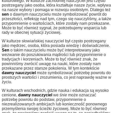
kulturowego. W kulturze zachodniej nauczyciel jest często
postrzegany jako osoba, która kształtuje nasze życie, wpływa
na nasze wybory i pomaga w rozwoju osobistym. Dlatego też
sen
o dawnym nauczycielu może symbolizować powrót do
przeszłości, refleksję nad tym, czego się nauczyliśmy, a także
przypomnienie o wartościach, które zostały nam przekazane.
Może to być również sygnał, że potrzebujemy wsparcia lub
rady w obecnej sytuacji życiowej.
W kulturze słowiańskiej nauczyciel był często postrzegany
jako mędrzec, osoba, która posiada wiedzę i doświadczenie.
Sen
o takim nauczycielu może być interpretowany jako
wezwanie do poszukiwania mądrości lub przypomnienie o
tradycjach i korzeniach. Może to być również znak, że
powinniśmy zwrócić uwagę na nauki, które zostały nam
przekazane przez starsze pokolenia. W tym kontekście
dawny nauczyciel
może symbolizować potrzebę powrotu do
prostszych wartości i zrozumienia, co jest naprawdę ważne w
życiu.
W kulturach wschodnich, gdzie nauka i edukacja są wysoko
cenione,
dawny nauczyciel
we
śnie
może oznaczać
potrzebę powrotu do podstaw, przypomnienie o
niezrealizowanych ambicjach lub konieczność ponownego
przemyślenia swojej ścieżki życiowej. Może to być również