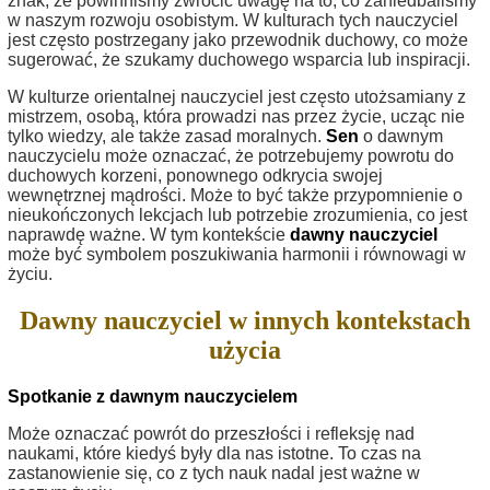
znak, że powinniśmy zwrócić uwagę na to, co zaniedbaliśmy
w naszym rozwoju osobistym. W kulturach tych nauczyciel
jest często postrzegany jako przewodnik duchowy, co może
sugerować, że szukamy duchowego wsparcia lub inspiracji.
W kulturze orientalnej nauczyciel jest często utożsamiany z
mistrzem, osobą, która prowadzi nas przez życie, ucząc nie
tylko wiedzy, ale także zasad moralnych.
Sen
o dawnym
nauczycielu może oznaczać, że potrzebujemy powrotu do
duchowych korzeni, ponownego odkrycia swojej
wewnętrznej mądrości. Może to być także przypomnienie o
nieukończonych lekcjach lub potrzebie zrozumienia, co jest
naprawdę ważne. W tym kontekście
dawny nauczyciel
może być symbolem poszukiwania harmonii i równowagi w
życiu.
Dawny nauczyciel w innych kontekstach
użycia
Spotkanie z dawnym nauczycielem
Może oznaczać powrót do przeszłości i refleksję nad
naukami, które kiedyś były dla nas istotne. To czas na
zastanowienie się, co z tych nauk nadal jest ważne w