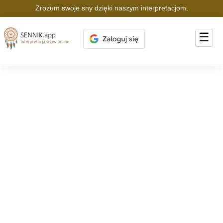
Zrozum swoje sny dzięki naszym interpretacjom.
☰