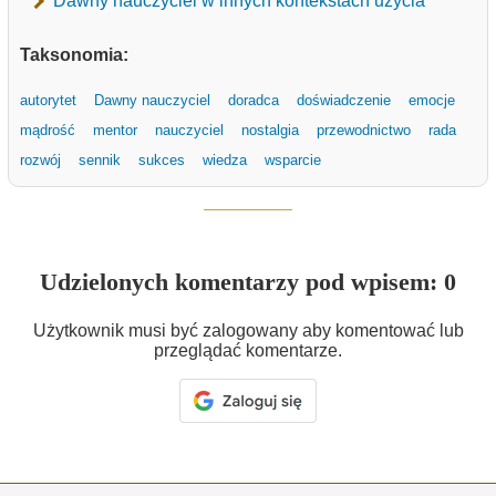
Dawny nauczyciel w innych kontekstach użycia
Taksonomia:
autorytet
Dawny nauczyciel
doradca
doświadczenie
emocje
mądrość
mentor
nauczyciel
nostalgia
przewodnictwo
rada
rozwój
sennik
sukces
wiedza
wsparcie
Udzielonych komentarzy pod wpisem: 0
Użytkownik musi być zalogowany aby komentować lub
przeglądać komentarze.