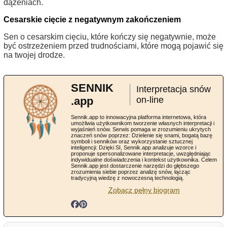
dążeniach.
Cesarskie cięcie z negatywnym zakończeniem
Sen o cesarskim cięciu, które kończy się negatywnie, może
być ostrzeżeniem przed trudnościami, które mogą pojawić się
na twojej drodze.
SENNIK
Interpretacja snów
.app
on-line
Sennik.app to innowacyjna platforma internetowa, która
umożliwia użytkownikom tworzenie własnych interpretacji i
wyjaśnień snów. Serwis pomaga w zrozumieniu ukrytych
znaczeń snów poprzez: Dzielenie się snami, bogatą bazę
symboli i senników oraz wykorzystanie sztucznej
inteligencji: Dzięki SI, Sennik.app analizuje wzorce i
proponuje spersonalizowane interpretacje, uwzględniając
indywidualne doświadczenia i kontekst użytkownika. Celem
Sennik.app jest dostarczenie narzędzi do głębszego
zrozumienia siebie poprzez analizę snów, łącząc
tradycyjną wiedzę z nowoczesną technologią.
Zobacz pełny biogram