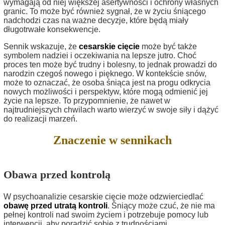
wymagają od niej większej asertywności i ochrony własnych
granic. To może być również sygnał, że w życiu śniącego
nadchodzi czas na ważne decyzje, które będą miały
długotrwałe konsekwencje.
Sennik wskazuje, że
cesarskie cięcie
może być także
symbolem nadziei i oczekiwania na lepsze jutro. Choć
proces ten może być trudny i bolesny, to jednak prowadzi do
narodzin czegoś nowego i pięknego. W kontekście snów,
może to oznaczać, że osoba śniąca jest na progu odkrycia
nowych możliwości i perspektyw, które mogą odmienić jej
życie na lepsze. To przypomnienie, że nawet w
najtrudniejszych chwilach warto wierzyć w swoje siły i dążyć
do realizacji marzeń.
Znaczenie w sennikach
Obawa przed kontrolą
W psychoanalizie cesarskie cięcie może odzwierciedlać
obawę przed utratą kontroli
. Śniący może czuć, że nie ma
pełnej kontroli nad swoim życiem i potrzebuje pomocy lub
interwencji, aby poradzić sobie z trudnościami.