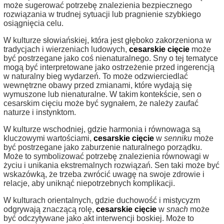
może sugerować potrzebę znalezienia bezpiecznego
rozwiązania w trudnej sytuacji lub pragnienie szybkiego
osiągnięcia celu.
W kulturze słowiańskiej, która jest głęboko zakorzeniona w
tradycjach i wierzeniach ludowych,
cesarskie cięcie
może
być postrzegane jako coś nienaturalnego. Sny o tej tematyce
mogą być interpretowane jako ostrzeżenie przed ingerencją
w naturalny bieg wydarzeń. To może odzwierciedlać
wewnętrzne obawy przed zmianami, które wydają się
wymuszone lub nienaturalne. W takim kontekście, sen o
cesarskim cięciu może być sygnałem, że należy zaufać
naturze i instynktom.
W kulturze wschodniej, gdzie harmonia i równowaga są
kluczowymi wartościami,
cesarskie cięcie
w
senniku
może
być postrzegane jako zaburzenie naturalnego porządku.
Może to symbolizować potrzebę znalezienia równowagi w
życiu i unikania ekstremalnych rozwiązań. Sen taki może być
wskazówką, że trzeba zwrócić uwagę na swoje zdrowie i
relacje, aby uniknąć niepotrzebnych komplikacji.
W kulturach orientalnych, gdzie duchowość i mistycyzm
odgrywają znaczącą rolę,
cesarskie cięcie
w
snach
może
być odczytywane jako akt interwencji boskiej. Może to