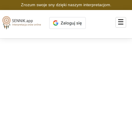
Zrozum swoje sny dzięki naszym interpretacjom.
☰