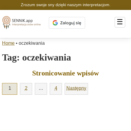
Zrozum swoje sny dzięki naszym interpretacjom.
☰
Home
•
oczekiwania
Tag:
oczekiwania
Stronicowanie wpisów
1
2
…
4
Następny