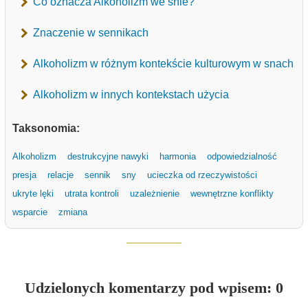
Co oznacza Alkoholizm we śnie?
Znaczenie w sennikach
Alkoholizm w różnym kontekście kulturowym w snach
Alkoholizm w innych kontekstach użycia
Taksonomia:
Alkoholizm
destrukcyjne nawyki
harmonia
odpowiedzialność
presja
relacje
sennik
sny
ucieczka od rzeczywistości
ukryte lęki
utrata kontroli
uzależnienie
wewnętrzne konflikty
wsparcie
zmiana
Udzielonych komentarzy pod wpisem: 0