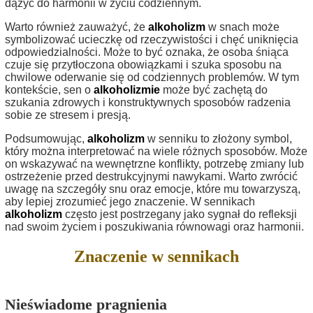
dążyć do harmonii w życiu codziennym.
Warto również zauważyć, że
alkoholizm
w snach może
symbolizować ucieczkę od rzeczywistości i chęć uniknięcia
odpowiedzialności. Może to być oznaka, że osoba śniąca
czuje się przytłoczona obowiązkami i szuka sposobu na
chwilowe oderwanie się od codziennych problemów. W tym
kontekście, sen o
alkoholizmie
może być zachętą do
szukania zdrowych i konstruktywnych sposobów radzenia
sobie ze stresem i presją.
Podsumowując,
alkoholizm
w senniku to złożony symbol,
który można interpretować na wiele różnych sposobów. Może
on wskazywać na wewnętrzne konflikty, potrzebę zmiany lub
ostrzeżenie przed destrukcyjnymi nawykami. Warto zwrócić
uwagę na szczegóły snu oraz emocje, które mu towarzyszą,
aby lepiej zrozumieć jego znaczenie. W sennikach
alkoholizm
często jest postrzegany jako sygnał do refleksji
nad swoim życiem i poszukiwania równowagi oraz harmonii.
Znaczenie w sennikach
Nieświadome pragnienia