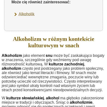
Może cię również zainteresować:
Alkoholik
Alkoholizm w różnym kontekście
kulturowym w snach
Alkoholizm
jako element
snu
może być zaskakująco bogaty
w znaczenia, szczególnie gdy weźmiemy pod uwagę
różnorodność kulturową. W
kulturze zachodniej
,
alkoholizm
często jest postrzegany jako problem społeczny,
ale również jako temat literacki i filmowy. W snach może
odzwierciedlać wewnętrzne zmagania, poczucie winy lub
potrzebę ucieczki od rzeczywistości. Często interpretowany
jest jako symbol utraty kontroli nad własnym życiem lub
strach przed konsekwencjami nieodpowiedzialnych decyzji.
W
kulturze słowiańskiej
,
alkohol
ma głęboko zakorzenione
miejsce w tradycji i obyczajach. Śniąc o
alkoholizmie
,
możemy odnosić się do społecznych oczekiwań i presji