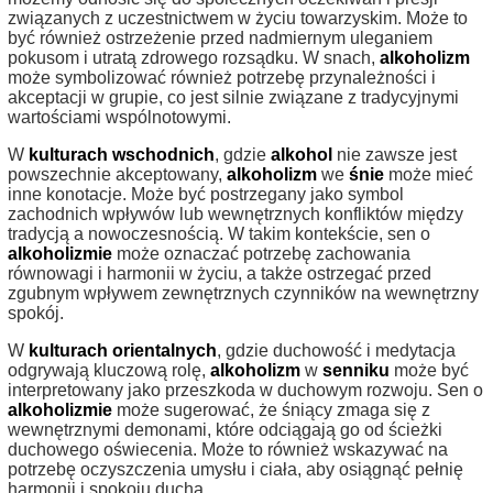
związanych z uczestnictwem w życiu towarzyskim. Może to
być również ostrzeżenie przed nadmiernym uleganiem
pokusom i utratą zdrowego rozsądku. W snach,
alkoholizm
może symbolizować również potrzebę przynależności i
akceptacji w grupie, co jest silnie związane z tradycyjnymi
wartościami wspólnotowymi.
W
kulturach wschodnich
, gdzie
alkohol
nie zawsze jest
powszechnie akceptowany,
alkoholizm
we
śnie
może mieć
inne konotacje. Może być postrzegany jako symbol
zachodnich wpływów lub wewnętrznych konfliktów między
tradycją a nowoczesnością. W takim kontekście, sen o
alkoholizmie
może oznaczać potrzebę zachowania
równowagi i harmonii w życiu, a także ostrzegać przed
zgubnym wpływem zewnętrznych czynników na wewnętrzny
spokój.
W
kulturach orientalnych
, gdzie duchowość i medytacja
odgrywają kluczową rolę,
alkoholizm
w
senniku
może być
interpretowany jako przeszkoda w duchowym rozwoju. Sen o
alkoholizmie
może sugerować, że śniący zmaga się z
wewnętrznymi demonami, które odciągają go od ścieżki
duchowego oświecenia. Może to również wskazywać na
potrzebę oczyszczenia umysłu i ciała, aby osiągnąć pełnię
harmonii i spokoju ducha.