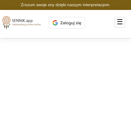
Zrozum swoje sny dzięki naszym interpretacjom.
☰