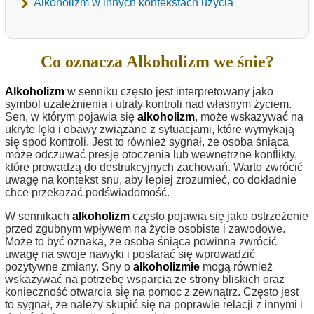
Alkoholizm w innych kontekstach użycia
Co oznacza Alkoholizm we śnie?
Alkoholizm
w senniku często jest interpretowany jako
symbol uzależnienia i utraty kontroli nad własnym życiem.
Sen, w którym pojawia się
alkoholizm
, może wskazywać na
ukryte lęki i obawy związane z sytuacjami, które wymykają
się spod kontroli. Jest to również sygnał, że osoba śniąca
może odczuwać presję otoczenia lub wewnętrzne konflikty,
które prowadzą do destrukcyjnych zachowań. Warto zwrócić
uwagę na kontekst snu, aby lepiej zrozumieć, co dokładnie
chce przekazać podświadomość.
W sennikach
alkoholizm
często pojawia się jako ostrzeżenie
przed zgubnym wpływem na życie osobiste i zawodowe.
Może to być oznaka, że osoba śniąca powinna zwrócić
uwagę na swoje nawyki i postarać się wprowadzić
pozytywne zmiany. Sny o
alkoholizmie
mogą również
wskazywać na potrzebę wsparcia ze strony bliskich oraz
konieczność otwarcia się na pomoc z zewnątrz. Często jest
to sygnał, że należy skupić się na poprawie relacji z innymi i