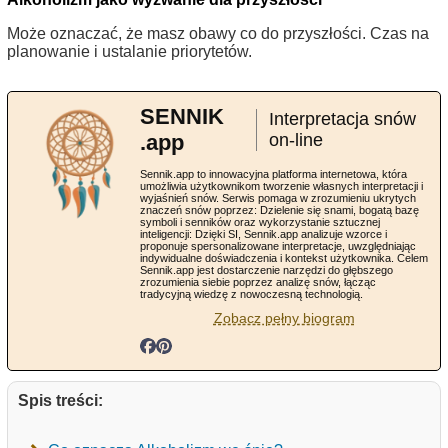
Może oznaczać, że masz obawy co do przyszłości. Czas na
planowanie i ustalanie priorytetów.
SENNIK
Interpretacja snów
.app
on-line
Sennik.app to innowacyjna platforma internetowa, która
umożliwia użytkownikom tworzenie własnych interpretacji i
wyjaśnień snów. Serwis pomaga w zrozumieniu ukrytych
znaczeń snów poprzez: Dzielenie się snami, bogatą bazę
symboli i senników oraz wykorzystanie sztucznej
inteligencji: Dzięki SI, Sennik.app analizuje wzorce i
proponuje spersonalizowane interpretacje, uwzględniając
indywidualne doświadczenia i kontekst użytkownika. Celem
Sennik.app jest dostarczenie narzędzi do głębszego
zrozumienia siebie poprzez analizę snów, łącząc
tradycyjną wiedzę z nowoczesną technologią.
Zobacz pełny biogram
Spis treści: