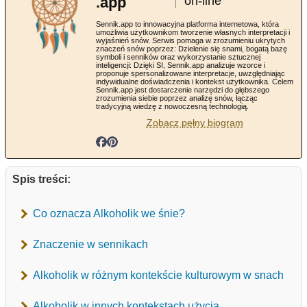
.app
on-line
Sennik.app to innowacyjna platforma internetowa, która
umożliwia użytkownikom tworzenie własnych interpretacji i
wyjaśnień snów. Serwis pomaga w zrozumieniu ukrytych
znaczeń snów poprzez: Dzielenie się snami, bogatą bazę
symboli i senników oraz wykorzystanie sztucznej
inteligencji: Dzięki SI, Sennik.app analizuje wzorce i
proponuje spersonalizowane interpretacje, uwzględniając
indywidualne doświadczenia i kontekst użytkownika. Celem
Sennik.app jest dostarczenie narzędzi do głębszego
zrozumienia siebie poprzez analizę snów, łącząc
tradycyjną wiedzę z nowoczesną technologią.
Zobacz pełny biogram
Spis treści:
Co oznacza Alkoholik we śnie?
Znaczenie w sennikach
Alkoholik w różnym kontekście kulturowym w snach
Alkoholik w innych kontekstach użycia