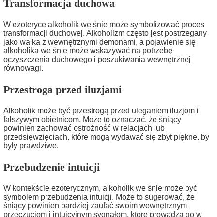
Transformacja duchowa
W ezoteryce alkoholik we śnie może symbolizować proces
transformacji duchowej. Alkoholizm często jest postrzegany
jako walka z wewnętrznymi demonami, a pojawienie się
alkoholika we śnie może wskazywać na potrzebę
oczyszczenia duchowego i poszukiwania wewnętrznej
równowagi.
Przestroga przed iluzjami
Alkoholik może być przestrogą przed uleganiem iluzjom i
fałszywym obietnicom. Może to oznaczać, że śniący
powinien zachować ostrożność w relacjach lub
przedsięwzięciach, które mogą wydawać się zbyt piękne, by
były prawdziwe.
Przebudzenie intuicji
W kontekście ezoterycznym, alkoholik we śnie może być
symbolem przebudzenia intuicji. Może to sugerować, że
śniący powinien bardziej zaufać swoim wewnętrznym
przeczuciom i intuicyjnym sygnałom, które prowadzą go w