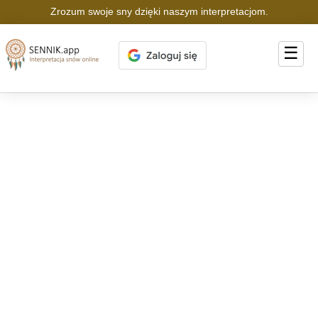
Zrozum swoje sny dzięki naszym interpretacjom.
☰