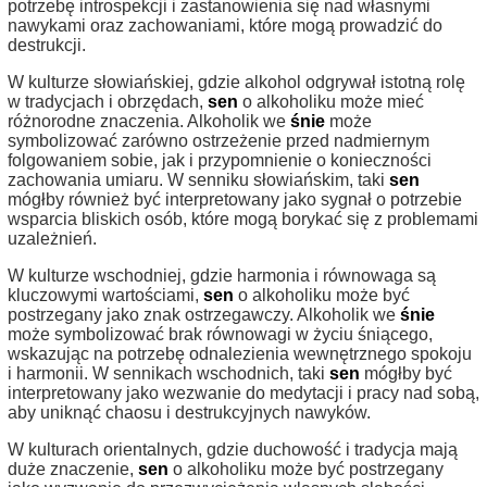
potrzebę introspekcji i zastanowienia się nad własnymi
nawykami oraz zachowaniami, które mogą prowadzić do
destrukcji.
W kulturze słowiańskiej, gdzie alkohol odgrywał istotną rolę
w tradycjach i obrzędach,
sen
o alkoholiku może mieć
różnorodne znaczenia. Alkoholik we
śnie
może
symbolizować zarówno ostrzeżenie przed nadmiernym
folgowaniem sobie, jak i przypomnienie o konieczności
zachowania umiaru. W senniku słowiańskim, taki
sen
mógłby również być interpretowany jako sygnał o potrzebie
wsparcia bliskich osób, które mogą borykać się z problemami
uzależnień.
W kulturze wschodniej, gdzie harmonia i równowaga są
kluczowymi wartościami,
sen
o alkoholiku może być
postrzegany jako znak ostrzegawczy. Alkoholik we
śnie
może symbolizować brak równowagi w życiu śniącego,
wskazując na potrzebę odnalezienia wewnętrznego spokoju
i harmonii. W sennikach wschodnich, taki
sen
mógłby być
interpretowany jako wezwanie do medytacji i pracy nad sobą,
aby uniknąć chaosu i destrukcyjnych nawyków.
W kulturach orientalnych, gdzie duchowość i tradycja mają
duże znaczenie,
sen
o alkoholiku może być postrzegany