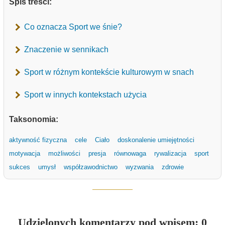
Spis treści:
Co oznacza Sport we śnie?
Znaczenie w sennikach
Sport w różnym kontekście kulturowym w snach
Sport w innych kontekstach użycia
Taksonomia:
aktywność fizyczna
cele
Ciało
doskonalenie umiejętności
motywacja
możliwości
presja
równowaga
rywalizacja
sport
sukces
umysł
współzawodnictwo
wyzwania
zdrowie
Udzielonych komentarzy pod wpisem: 0