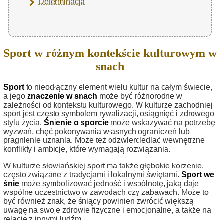
Determinacja
Sport w różnym kontekście kulturowym w
snach
Sport
to nieodłączny element wielu kultur na całym świecie,
a jego
znaczenie w snach
może być różnorodne w
zależności od kontekstu kulturowego. W kulturze zachodniej
sport jest często symbolem rywalizacji, osiągnięć i zdrowego
stylu życia.
Śnienie o sporcie
może wskazywać na potrzebę
wyzwań, chęć pokonywania własnych ograniczeń lub
pragnienie uznania. Może też odzwierciedlać wewnętrzne
konflikty i ambicje, które wymagają rozwiązania.
W kulturze słowiańskiej sport ma także głębokie korzenie,
często związane z tradycjami i lokalnymi świętami.
Sport we
śnie
może symbolizować jedność i wspólnotę, jaką daje
wspólne uczestnictwo w zawodach czy zabawach. Może to
być również znak, że śniący powinien zwrócić większą
uwagę na swoje zdrowie fizyczne i emocjonalne, a także na
relacje z innymi ludźmi.