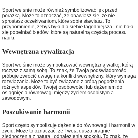
Sport we śnie może również symbolizować lęk przed
porażką. Może to oznaczać, że obawiasz się, że nie
sprostasz oczekiwaniom, które sobie stawiasz. To
przypomnienie, żebyś była dla siebie łagodniejsza i nie bała
się popełniać błędów, które są naturalną częścią procesu
nauki.
Wewnętrzna rywalizacja
Sport we śnie może symbolizować wewnętrzną walkę, którą
toczysz z samą sobą. To znak, że Twoja podświadomość
próbuje zwrócić uwagę na konflikt wewnętrzny, który wymaga
rozwiązania. Może to być związane z próbą pogodzenia
różnych aspektów Twojej osobowości lub dążeniem do
osiągnięcia równowagi między życiem osobistym a
zawodowym.
Poszukiwanie harmonii
Sport często symbolizuje dążenie do równowagi i harmonii w
życiu. Może to oznaczać, że Twoja dusza pragnie
zjednoczenia z naturą i odnalezienia spokoju. To znak, że