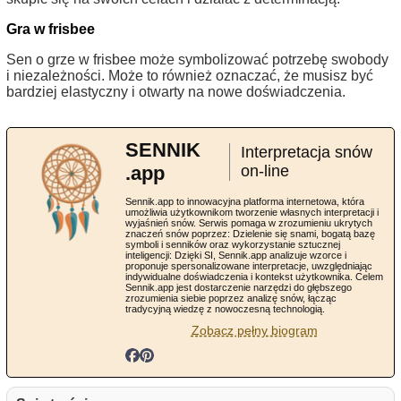
Gra w frisbee
Sen o grze w frisbee może symbolizować potrzebę swobody
i niezależności. Może to również oznaczać, że musisz być
bardziej elastyczny i otwarty na nowe doświadczenia.
SENNIK
Interpretacja snów
.app
on-line
Sennik.app to innowacyjna platforma internetowa, która
umożliwia użytkownikom tworzenie własnych interpretacji i
wyjaśnień snów. Serwis pomaga w zrozumieniu ukrytych
znaczeń snów poprzez: Dzielenie się snami, bogatą bazę
symboli i senników oraz wykorzystanie sztucznej
inteligencji: Dzięki SI, Sennik.app analizuje wzorce i
proponuje spersonalizowane interpretacje, uwzględniając
indywidualne doświadczenia i kontekst użytkownika. Celem
Sennik.app jest dostarczenie narzędzi do głębszego
zrozumienia siebie poprzez analizę snów, łącząc
tradycyjną wiedzę z nowoczesną technologią.
Zobacz pełny biogram