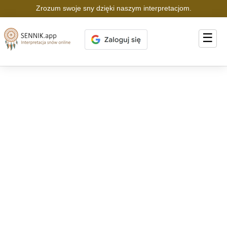
Zrozum swoje sny dzięki naszym interpretacjom.
☰