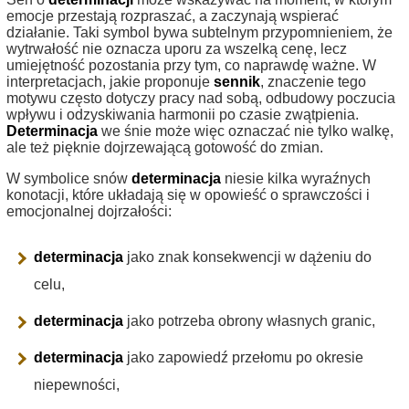
emocje przestają rozpraszać, a zaczynają wspierać
działanie. Taki symbol bywa subtelnym przypomnieniem, że
wytrwałość nie oznacza uporu za wszelką cenę, lecz
umiejętność pozostania przy tym, co naprawdę ważne. W
interpretacjach, jakie proponuje
sennik
, znaczenie tego
motywu często dotyczy pracy nad sobą, odbudowy poczucia
wpływu i odzyskiwania harmonii po czasie zwątpienia.
Determinacja
we śnie może więc oznaczać nie tylko walkę,
ale też pięknie dojrzewającą gotowość do zmian.
W symbolice snów
determinacja
niesie kilka wyraźnych
konotacji, które układają się w opowieść o sprawczości i
emocjonalnej dojrzałości:
determinacja
jako znak konsekwencji w dążeniu do
celu,
determinacja
jako potrzeba obrony własnych granic,
determinacja
jako zapowiedź przełomu po okresie
niepewności,