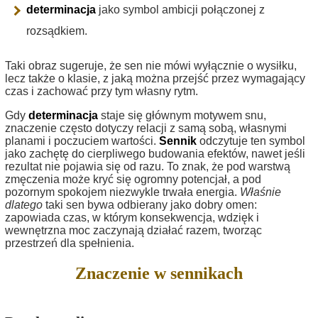
determinacja
jako symbol ambicji połączonej z
rozsądkiem.
Taki obraz sugeruje, że sen nie mówi wyłącznie o wysiłku,
lecz także o klasie, z jaką można przejść przez wymagający
czas i zachować przy tym własny rytm.
Gdy
determinacja
staje się głównym motywem snu,
znaczenie często dotyczy relacji z samą sobą, własnymi
planami i poczuciem wartości.
Sennik
odczytuje ten symbol
jako zachętę do cierpliwego budowania efektów, nawet jeśli
rezultat nie pojawia się od razu. To znak, że pod warstwą
zmęczenia może kryć się ogromny potencjał, a pod
pozornym spokojem niezwykle trwała energia.
Właśnie
dlatego
taki sen bywa odbierany jako dobry omen:
zapowiada czas, w którym konsekwencja, wdzięk i
wewnętrzna moc zaczynają działać razem, tworząc
przestrzeń dla spełnienia.
Znaczenie w sennikach