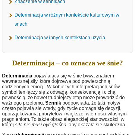
Znaczenie w sennikach
Determinacja w różnym kontekście kulturowym w
snach
Determinacja w innych kontekstach użycia
Determinacja – co oznacza we śnie?
Determinacja
pojawiająca się w śnie bywa znakiem
wewnętrznej siły, która dojrzewa pod powierzchnią
codziennych emocji. W kobiecych interpretacjach snów
symbol ten łączy się z odwagą, konsekwencją i cichą
pewnością, że nawet trudniejszy etap może prowadzić do
ważnego przełomu.
Sennik
podpowiada, że taki motyw
często pojawia się wtedy, gdy życie domaga się decyzji,
uporządkowania priorytetów i większej wierności własnym
pragnieniom. To także obraz eleganckiej stanowczości, w
której
siła nie musi być głośna
, aby okazała się skuteczna.
Sen o
determinacji
może wskazywać na moment, w którym