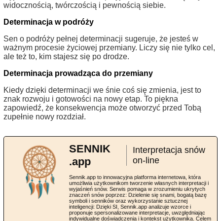
widocznością, twórczością i pewnością siebie.
Determinacja w podróży
Sen o podróży pełnej determinacji sugeruje, że jesteś w
ważnym procesie życiowej przemiany. Liczy się nie tylko cel,
ale też to, kim stajesz się po drodze.
Determinacja prowadząca do przemiany
Kiedy dzięki determinacji we śnie coś się zmienia, jest to
znak rozwoju i gotowości na nowy etap. To piękna
zapowiedź, że konsekwencja może otworzyć przed Tobą
zupełnie nowy rozdział.
SENNIK
Interpretacja snów
.app
on-line
Sennik.app to innowacyjna platforma internetowa, która
umożliwia użytkownikom tworzenie własnych interpretacji i
wyjaśnień snów. Serwis pomaga w zrozumieniu ukrytych
znaczeń snów poprzez: Dzielenie się snami, bogatą bazę
symboli i senników oraz wykorzystanie sztucznej
inteligencji: Dzięki SI, Sennik.app analizuje wzorce i
proponuje spersonalizowane interpretacje, uwzględniając
indywidualne doświadczenia i kontekst użytkownika. Celem