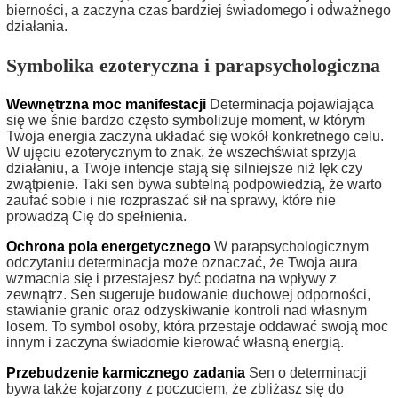
bierności, a zaczyna czas bardziej świadomego i odważnego
działania.
Symbolika ezoteryczna i parapsychologiczna
Wewnętrzna moc manifestacji
Determinacja pojawiająca
się we śnie bardzo często symbolizuje moment, w którym
Twoja energia zaczyna układać się wokół konkretnego celu.
W ujęciu ezoterycznym to znak, że wszechświat sprzyja
działaniu, a Twoje intencje stają się silniejsze niż lęk czy
zwątpienie. Taki sen bywa subtelną podpowiedzią, że warto
zaufać sobie i nie rozpraszać sił na sprawy, które nie
prowadzą Cię do spełnienia.
Ochrona pola energetycznego
W parapsychologicznym
odczytaniu determinacja może oznaczać, że Twoja aura
wzmacnia się i przestajesz być podatna na wpływy z
zewnątrz. Sen sugeruje budowanie duchowej odporności,
stawianie granic oraz odzyskiwanie kontroli nad własnym
losem. To symbol osoby, która przestaje oddawać swoją moc
innym i zaczyna świadomie kierować własną energią.
Przebudzenie karmicznego zadania
Sen o determinacji
bywa także kojarzony z poczuciem, że zbliżasz się do