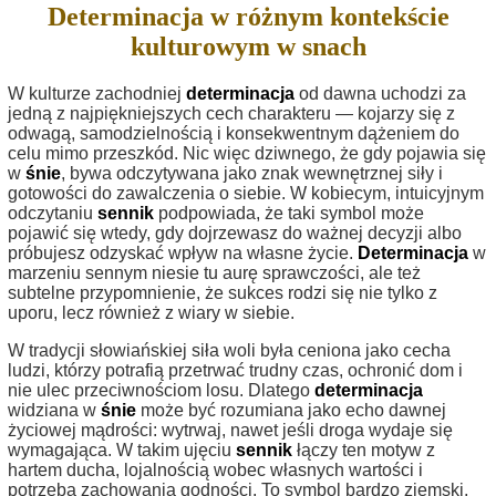
Determinacja w różnym kontekście
kulturowym w snach
W kulturze zachodniej
determinacja
od dawna uchodzi za
jedną z najpiękniejszych cech charakteru — kojarzy się z
odwagą, samodzielnością i konsekwentnym dążeniem do
celu mimo przeszkód. Nic więc dziwnego, że gdy pojawia się
w
śnie
, bywa odczytywana jako znak wewnętrznej siły i
gotowości do zawalczenia o siebie. W kobiecym, intuicyjnym
odczytaniu
sennik
podpowiada, że taki symbol może
pojawić się wtedy, gdy dojrzewasz do ważnej decyzji albo
próbujesz odzyskać wpływ na własne życie.
Determinacja
w
marzeniu sennym niesie tu aurę sprawczości, ale też
subtelne przypomnienie, że sukces rodzi się nie tylko z
uporu, lecz również z wiary w siebie.
W tradycji słowiańskiej siła woli była ceniona jako cecha
ludzi, którzy potrafią przetrwać trudny czas, ochronić dom i
nie ulec przeciwnościom losu. Dlatego
determinacja
widziana w
śnie
może być rozumiana jako echo dawnej
życiowej mądrości: wytrwaj, nawet jeśli droga wydaje się
wymagająca. W takim ujęciu
sennik
łączy ten motyw z
hartem ducha, lojalnością wobec własnych wartości i
potrzebą zachowania godności. To symbol bardzo ziemski,