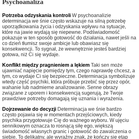
Psychoanaliza
Potrzeba odzyskania kontroli
W psychoanalizie
determinacja we śnie często wskazuje na silną potrzebę
uporządkowania życia i odzyskania wpływu na sytuacje,
które na jawie wydają się niepewne. Podświadomość
pokazuje w ten sposób gotowość do działania, nawet jeśli na
co dzień tłumisz swoje ambicje lub obawiasz się
konsekwencji. To sygnał, że wewnętrznie jesteś bardziej
gotowa, niż Ci się wydaje.
Konflikt między pragnieniem a lękiem
Taki sen może
ujawniać napięcie pomiędzy tym, czego naprawdę chcesz, a
tym, co wydaje Ci się bezpieczne. Determinacja symbolizuje
wtedy część psychiki, która próbuje przebić się przez opór,
wahanie lub nadmierne analizowanie. Senne obrazy
związane z uporem i konsekwencją sugerują, że Twoje
prawdziwe potrzeby domagają się uznania i wyrażenia.
Dojrzewanie do decyzji
Determinacja we śnie bardzo
często pojawia się w momentach przejściowych, kiedy
psychika przygotowuje Cię do ważnego wyboru. W ujęciu
sennikowym oznacza to rosnącą siłę ego, większą
świadomość własnych granic i gotowość do zawalczenia o
siebie. To delikatny, ale wyraźny znak, że kończy się etap