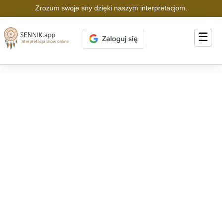
Zrozum swoje sny dzięki naszym interpretacjom.
☰