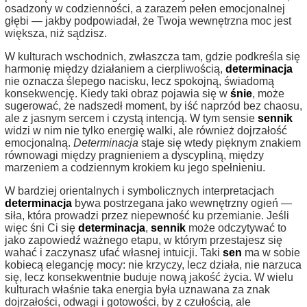
osadzony w codzienności, a zarazem pełen emocjonalnej
głębi — jakby podpowiadał, że Twoja wewnętrzna moc jest
większa, niż sądzisz.
W kulturach wschodnich, zwłaszcza tam, gdzie podkreśla się
harmonię między działaniem a cierpliwością,
determinacja
nie oznacza ślepego nacisku, lecz spokojną, świadomą
konsekwencję. Kiedy taki obraz pojawia się w
śnie
, może
sugerować, że nadszedł moment, by iść naprzód bez chaosu,
ale z jasnym sercem i czystą intencją. W tym sensie
sennik
widzi w nim nie tylko energię walki, ale również dojrzałość
emocjonalną.
Determinacja
staje się wtedy pięknym znakiem
równowagi między pragnieniem a dyscypliną, między
marzeniem a codziennym krokiem ku jego spełnieniu.
W bardziej orientalnych i symbolicznych interpretacjach
determinacja
bywa postrzegana jako wewnętrzny ogień —
siła, która prowadzi przez niepewność ku przemianie. Jeśli
więc śni Ci się
determinacja
,
sennik
może odczytywać to
jako zapowiedź ważnego etapu, w którym przestajesz się
wahać i zaczynasz ufać własnej intuicji. Taki
sen
ma w sobie
kobiecą elegancję mocy: nie krzyczy, lecz działa, nie narzuca
się, lecz konsekwentnie buduje nową jakość życia. W wielu
kulturach właśnie taka energia była uznawana za znak
dojrzałości, odwagi i gotowości, by z czułością, ale