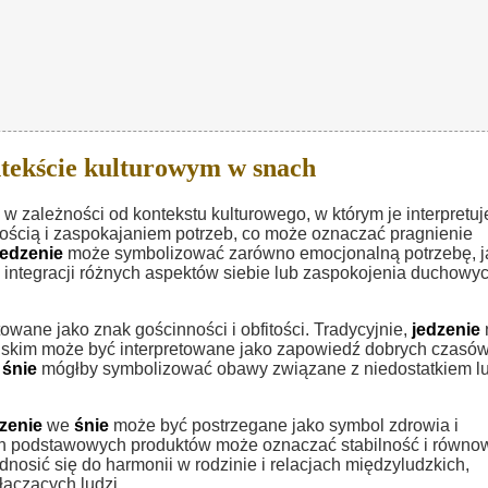
tekście kulturowym w snach
 zależności od kontekstu kulturowego, w którym je interpretuj
nością i zaspokajaniem potrzeb, co może oznaczać pragnienie
jedzenie
może symbolizować zarówno emocjonalną potrzebę, ja
integracji różnych aspektów siebie lub zaspokojenia duchowy
towane jako znak gościnności i obfitości. Tradycyjnie,
jedzenie
skim może być interpretowane jako zapowiedź dobrych czasów
e
śnie
mógłby symbolizować obawy związane z niedostatkiem l
zenie
we
śnie
może być postrzegane jako symbol zdrowia i
ch podstawowych produktów może oznaczać stabilność i równ
osić się do harmonii w rodzinie i relacjach międzyludzkich,
ączących ludzi.