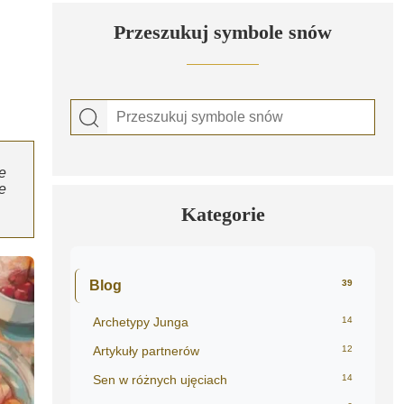
Przeszukuj symbole snów
e
e
Kategorie
Blog
39
Archetypy Junga
14
Artykuły partnerów
12
Sen w różnych ujęciach
14