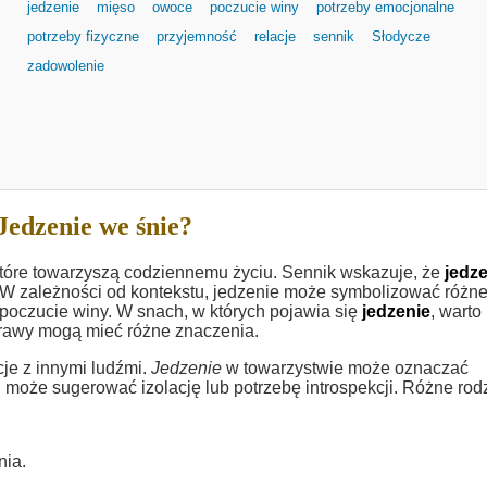
jedzenie
mięso
owoce
poczucie winy
potrzeby emocjonalne
potrzeby fizyczne
przyjemność
relacje
sennik
Słodycze
zadowolenie
Jedzenie we śnie?
które towarzyszą codziennemu życiu. Sennik wskazuje, że
jedz
 W zależności od kontekstu, jedzenie może symbolizować różn
 poczucie winy. W snach, w których pojawia się
jedzenie
, warto
otrawy mogą mieć różne znaczenia.
je z innymi ludźmi.
Jedzenie
w towarzystwie może oznaczać
i może sugerować izolację lub potrzebę introspekcji. Różne rod
nia.