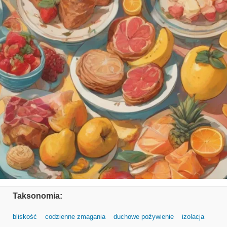
Taksonomia:
bliskość
codzienne zmagania
duchowe pożywienie
izolacja