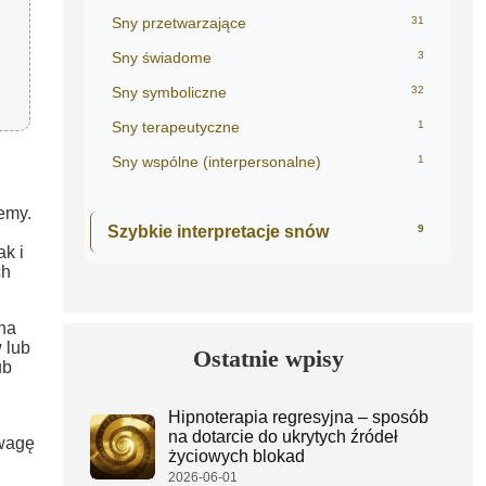
Sny przetwarzające
31
Sny świadome
3
Sny symboliczne
32
Sny terapeutyczne
1
Sny wspólne (interpersonalne)
1
emy.
Szybkie interpretacje snów
9
k i
ch
na
 lub
Ostatnie wpisy
ub
Hipnoterapia regresyjna – sposób
na dotarcie do ukrytych źródeł
owagę
życiowych blokad
2026-06-01