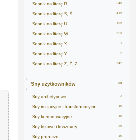
Sennik na literę R
346
Sennik na literę S, Ś
415
Sennik na literę U
195
Sennik na literę W
523
Sennik na literę X
1
Sennik na literę Y
2
Sennik na literę Z, Ź, Ż
542
Sny użytkowników
60
Sny archetypowe
2
Sny inicjacyjne i transformacyjne
10
Sny kompensacyjne
10
Sny lękowe i koszmary
39
Sny prorocze
10