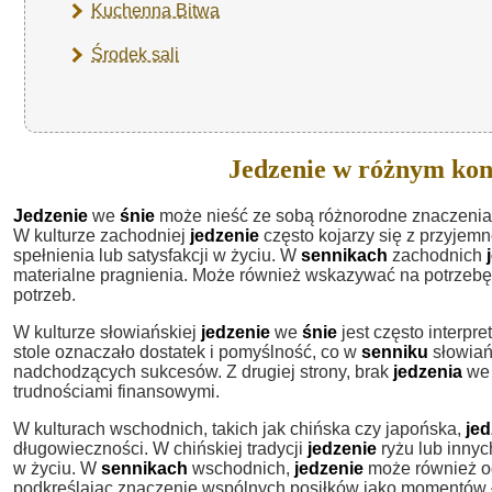
Kuchenna Bitwa
Środek sali
Jedzenie w różnym kon
Jedzenie
we
śnie
może nieść ze sobą różnorodne znaczenia w
W kulturze zachodniej
jedzenie
często kojarzy się z przyjem
spełnienia lub satysfakcji w życiu. W
sennikach
zachodnich
materialne pragnienia. Może również wskazywać na potrzebę 
potrzeb.
W kulturze słowiańskiej
jedzenie
we
śnie
jest często interpre
stole oznaczało dostatek i pomyślność, co w
senniku
słowiań
nadchodzących sukcesów. Z drugiej strony, brak
jedzenia
w
trudnościami finansowymi.
W kulturach wschodnich, takich jak chińska czy japońska,
jed
długowieczności. W chińskiej tradycji
jedzenie
ryżu lub inny
w życiu. W
sennikach
wschodnich,
jedzenie
może również odn
podkreślając znaczenie wspólnych posiłków jako momentów ł