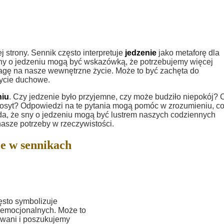
strony. Sennik często interpretuje
jedzenie
jako metaforę dla
ny o jedzeniu mogą być wskazówką, że potrzebujemy więcej
gę na nasze wewnętrzne życie. Może to być zachęta do
ycie duchowe.
niu
. Czy jedzenie było przyjemne, czy może budziło niepokój? 
osyt? Odpowiedzi na te pytania mogą pomóc w zrozumieniu, c
a, że sny o jedzeniu mogą być lustrem naszych codziennych
nasze potrzeby w rzeczywistości.
e w sennikach
ęsto symbolizuje
i emocjonalnych. Może to
owani i poszukujemy