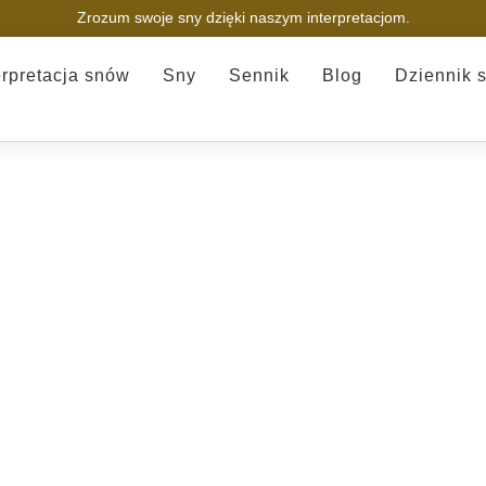
Zrozum swoje sny dzięki naszym interpretacjom.
erpretacja snów
Sny
Sennik
Blog
Dziennik 