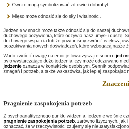
Owoce mogą symbolizować zdrowie i dobrobyt.
Mięso może odnosić się do siły i witalności.
Jedzenie w snach może także odnosić się do naszej duchowej 
duchowego pożywienia, które odżywia nasz umysł i duszę. S
duchowego wsparcia lub że powinniśmy zwrócić większą uwa
poszukiwania nowych doświadczeń, które wzbogacą nasze ż
Warto zwrócić uwagę na emocje towarzyszące snom o
jedze
było wystarczająco dużo jedzenia, czy może odczuwano nied
jedzenie
oznacza w kontekście osobistym. Sennik podpowiad
zmagań i potrzeb, a także wskazówką, jak lepiej zaspokajać 
Znaczeni
Pragnienie zaspokojenia potrzeb
Z psychoanalitycznego punktu widzenia, jedzenie we śnie cz
pragnienie zaspokojenia potrzeb
, zarówno fizycznych, jak 
oznaczać, że w rzeczywistości czujemy się nieusatysfakcjon