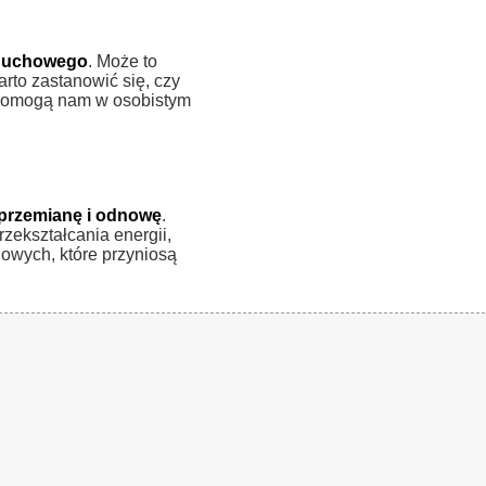
 duchowego
. Może to
rto zastanowić się, czy
e pomogą nam w osobistym
przemianę i odnowę
.
zekształcania energii,
owych, które przyniosą