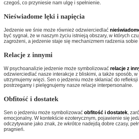
czegoś, co przyniesie nam ulgę i spełnienie.
Nieświadome lęki i napięcia
Jedzenie we śnie może również odzwierciedlać
nieświadome 
być sygnał, że w naszym życiu istnieją obszary, w których czu
zagrożeni, a jedzenie staje się mechanizmem radzenia sobie 
Relacje z innymi
W psychoanalizie jedzenie może symbolizować
relacje z in
odzwierciedlać nasze interakcje z bliskimi, a także sposób, w
utrzymujemy więzi. Sen o jedzeniu może skłaniać do refleksji
postrzegamy i pielęgnujemy nasze relacje interpersonalne.
Obfitość i dostatek
Sen o jedzeniu może symbolizować
obfitość i dostatek
, zar
emocjonalny. W kontekście ezoterycznym, pojawienie się je
odczytywane jako znak, że wkrótce nadejdą dobre czasy, peł
pragnień.