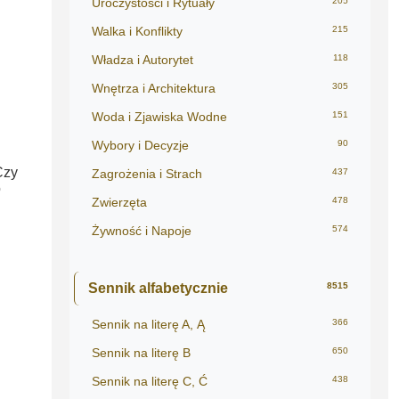
Uroczystości i Rytuały
205
Walka i Konflikty
215
Władza i Autorytet
118
Wnętrza i Architektura
305
Woda i Zjawiska Wodne
151
Wybory i Decyzje
90
Czy
Zagrożenia i Strach
437
o
Zwierzęta
478
Żywność i Napoje
574
Sennik alfabetycznie
8515
Sennik na literę A, Ą
366
Sennik na literę B
650
Sennik na literę C, Ć
438