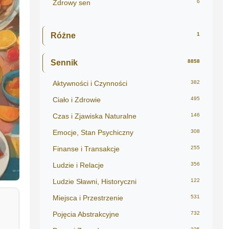
Zdrowy sen
6
Różne
1
Sennik
8858
Aktywności i Czynności
382
Ciało i Zdrowie
495
Czas i Zjawiska Naturalne
146
Emocje, Stan Psychiczny
308
Finanse i Transakcje
255
Ludzie i Relacje
356
Ludzie Sławni, Historyczni
122
Miejsca i Przestrzenie
531
Pojęcia Abstrakcyjne
732