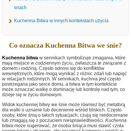
snach
Kuchenna Bitwa w innych kontekstach użycia
Co oznacza Kuchenna Bitwa we śnie?
Kuchenna bitwa
w sennikach symbolizuje zmagania, które
mają miejsce w codziennym życiu, zwłaszcza te związane z
domem i rodziną. Często odnosi się do konfliktów
wewnętrznych, które mogą wynikać z różnic zdań lub napięć
w relacjach rodzinnych. W sennikach, kuchnia jest często
postrzegana jako serce domu, a bitwa w tym kontekście
może oznaczać walkę o dominację lub kontrolę nad tym, co
dzieje się w życiu domowym.
Widok kuchennej bitwy we śnie może również być metaforą
dla walki o uznanie lub docenienie wśród bliskich. Często
osoby, które śnią o takich sytuacjach, czują się niedoceniane
lub zmagają się z poczuciem niesprawiedliwości.
Kuchenna
bitwa
może sugerować, że osoba śniąca musi stawić czoła
swoim lękom i obawom, aby osiągnąć harmonię i spokój w