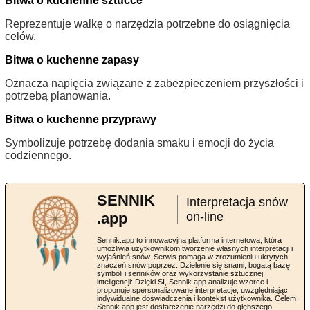
Bitwa o kuchenne sztućce
Reprezentuje walkę o narzędzia potrzebne do osiągnięcia
celów.
Bitwa o kuchenne zapasy
Oznacza napięcia związane z zabezpieczeniem przyszłości i
potrzebą planowania.
Bitwa o kuchenne przyprawy
Symbolizuje potrzebę dodania smaku i emocji do życia
codziennego.
SENNIK
Interpretacja snów
.app
on-line
Sennik.app to innowacyjna platforma internetowa, która
umożliwia użytkownikom tworzenie własnych interpretacji i
wyjaśnień snów. Serwis pomaga w zrozumieniu ukrytych
znaczeń snów poprzez: Dzielenie się snami, bogatą bazę
symboli i senników oraz wykorzystanie sztucznej
inteligencji: Dzięki SI, Sennik.app analizuje wzorce i
proponuje spersonalizowane interpretacje, uwzględniając
indywidualne doświadczenia i kontekst użytkownika. Celem
Sennik.app jest dostarczenie narzędzi do głębszego