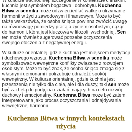
W kulturze wschodniej, szczególnie w kontekście chińskim,
kuchnia jest symbolem bogactwa i dobrobytu.
Kuchenna
Bitwa
w
senniku
może odzwierciedlać walkę o utrzymanie
harmonii w życiu zawodowym i finansowym. Może to być
także wskazówka, że osoba śniąca powinna zwrócić uwagę
na równowagę pomiędzy pracą a życiem osobistym, dążąc
do harmonii, która jest kluczowa w filozofii wschodniej.
Sen
ten może również sugerować potrzebę oczyszczenia
swojego otoczenia z negatywnej energii.
W kulturze orientalnej, gdzie kuchnia jest miejscem medytacji
i duchowego wzrostu,
Kuchenna Bitwa
w
senniku
może
symbolizować wewnętrzne konflikty związane z rozwojem
osobistym. Może to być znak, że osoba śniąca zmaga się z
własnymi demonami i potrzebuje odnaleźć spokój
wewnętrzny. W kulturze orientalnej, gdzie kuchnia jest
przestrzenią nie tylko dla ciała, ale i dla duszy, taki
sen
może
być zachętą do podjęcia działań mających na celu rozwój
duchowy i emocjonalny.
Kuchenna Bitwa
może być zatem
interpretowana jako proces oczyszczania i odnajdywania
wewnętrznej harmonii.
Kuchenna Bitwa w innych kontekstach
użycia