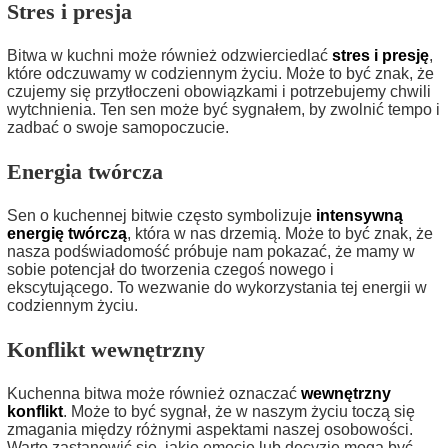
Stres i presja
Bitwa w kuchni może również odzwierciedlać
stres i presję
,
które odczuwamy w codziennym życiu. Może to być znak, że
czujemy się przytłoczeni obowiązkami i potrzebujemy chwili
wytchnienia. Ten sen może być sygnałem, by zwolnić tempo i
zadbać o swoje samopoczucie.
Energia twórcza
Sen o kuchennej bitwie często symbolizuje
intensywną
energię twórczą
, która w nas drzemią. Może to być znak, że
nasza podświadomość próbuje nam pokazać, że mamy w
sobie potencjał do tworzenia czegoś nowego i
ekscytującego. To wezwanie do wykorzystania tej energii w
codziennym życiu.
Konflikt wewnętrzny
Kuchenna bitwa może również oznaczać
wewnętrzny
konflikt
. Może to być sygnał, że w naszym życiu toczą się
zmagania między różnymi aspektami naszej osobowości.
Warto zastanowić się, jakie emocje lub decyzje mogą być