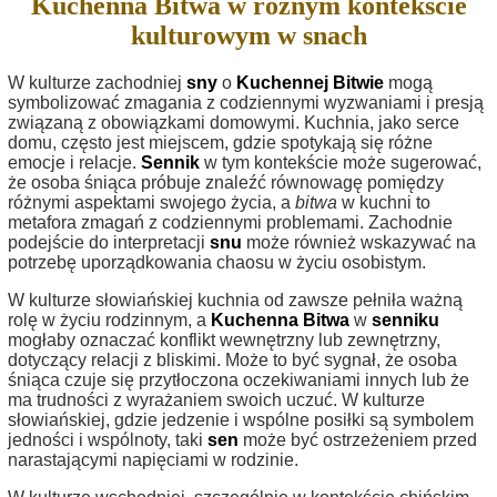
Kuchenna Bitwa w różnym kontekście
kulturowym w snach
W kulturze zachodniej
sny
o
Kuchennej Bitwie
mogą
symbolizować zmagania z codziennymi wyzwaniami i presją
związaną z obowiązkami domowymi. Kuchnia, jako serce
domu, często jest miejscem, gdzie spotykają się różne
emocje i relacje.
Sennik
w tym kontekście może sugerować,
że osoba śniąca próbuje znaleźć równowagę pomiędzy
różnymi aspektami swojego życia, a
bitwa
w kuchni to
metafora zmagań z codziennymi problemami. Zachodnie
podejście do interpretacji
snu
może również wskazywać na
potrzebę uporządkowania chaosu w życiu osobistym.
W kulturze słowiańskiej kuchnia od zawsze pełniła ważną
rolę w życiu rodzinnym, a
Kuchenna Bitwa
w
senniku
mogłaby oznaczać konflikt wewnętrzny lub zewnętrzny,
dotyczący relacji z bliskimi. Może to być sygnał, że osoba
śniąca czuje się przytłoczona oczekiwaniami innych lub że
ma trudności z wyrażaniem swoich uczuć. W kulturze
słowiańskiej, gdzie jedzenie i wspólne posiłki są symbolem
jedności i wspólnoty, taki
sen
może być ostrzeżeniem przed
narastającymi napięciami w rodzinie.