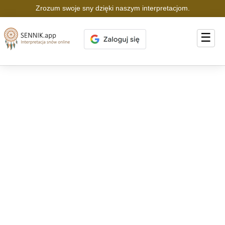
Zrozum swoje sny dzięki naszym interpretacjom.
☰