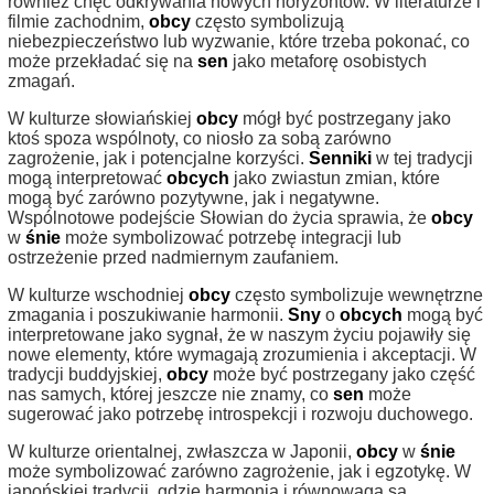
również chęć odkrywania nowych horyzontów. W literaturze i
filmie zachodnim,
obcy
często symbolizują
niebezpieczeństwo lub wyzwanie, które trzeba pokonać, co
może przekładać się na
sen
jako metaforę osobistych
zmagań.
W kulturze słowiańskiej
obcy
mógł być postrzegany jako
ktoś spoza wspólnoty, co niosło za sobą zarówno
zagrożenie, jak i potencjalne korzyści.
Senniki
w tej tradycji
mogą interpretować
obcych
jako zwiastun zmian, które
mogą być zarówno pozytywne, jak i negatywne.
Wspólnotowe podejście Słowian do życia sprawia, że
obcy
w
śnie
może symbolizować potrzebę integracji lub
ostrzeżenie przed nadmiernym zaufaniem.
W kulturze wschodniej
obcy
często symbolizuje wewnętrzne
zmagania i poszukiwanie harmonii.
Sny
o
obcych
mogą być
interpretowane jako sygnał, że w naszym życiu pojawiły się
nowe elementy, które wymagają zrozumienia i akceptacji. W
tradycji buddyjskiej,
obcy
może być postrzegany jako część
nas samych, której jeszcze nie znamy, co
sen
może
sugerować jako potrzebę introspekcji i rozwoju duchowego.
W kulturze orientalnej, zwłaszcza w Japonii,
obcy
w
śnie
może symbolizować zarówno zagrożenie, jak i egzotykę. W
japońskiej tradycji, gdzie harmonia i równowaga są