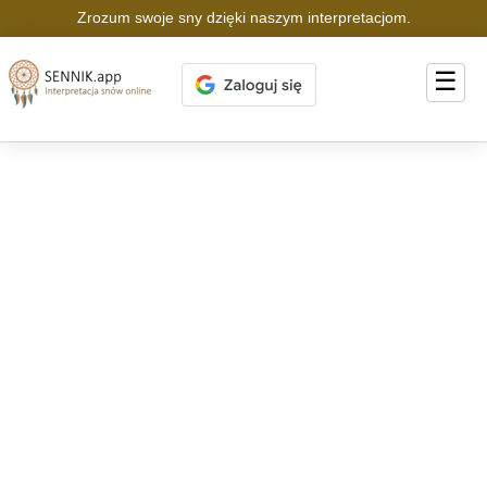
Zrozum swoje sny dzięki naszym interpretacjom.
☰