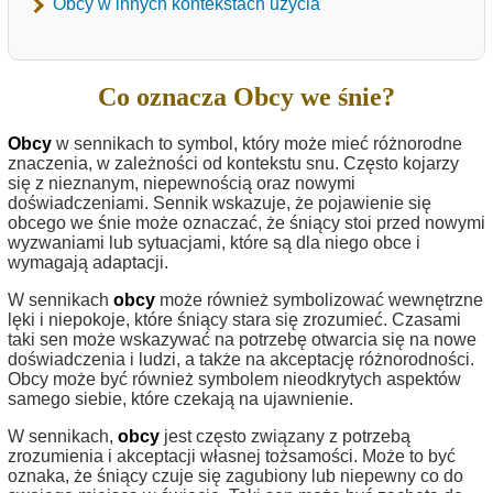
Obcy w innych kontekstach użycia
Co oznacza Obcy we śnie?
Obcy
w sennikach to symbol, który może mieć różnorodne
znaczenia, w zależności od kontekstu snu. Często kojarzy
się z nieznanym, niepewnością oraz nowymi
doświadczeniami. Sennik wskazuje, że pojawienie się
obcego we śnie może oznaczać, że śniący stoi przed nowymi
wyzwaniami lub sytuacjami, które są dla niego obce i
wymagają adaptacji.
W sennikach
obcy
może również symbolizować wewnętrzne
lęki i niepokoje, które śniący stara się zrozumieć. Czasami
taki sen może wskazywać na potrzebę otwarcia się na nowe
doświadczenia i ludzi, a także na akceptację różnorodności.
Obcy może być również symbolem nieodkrytych aspektów
samego siebie, które czekają na ujawnienie.
W sennikach,
obcy
jest często związany z potrzebą
zrozumienia i akceptacji własnej tożsamości. Może to być
oznaka, że śniący czuje się zagubiony lub niepewny co do