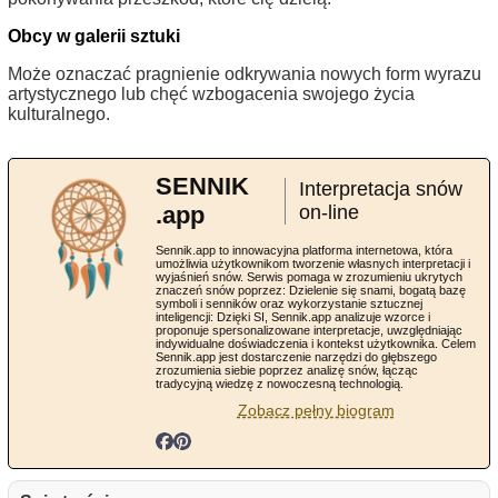
Obcy w galerii sztuki
Może oznaczać pragnienie odkrywania nowych form wyrazu
artystycznego lub chęć wzbogacenia swojego życia
kulturalnego.
SENNIK
Interpretacja snów
.app
on-line
Sennik.app to innowacyjna platforma internetowa, która
umożliwia użytkownikom tworzenie własnych interpretacji i
wyjaśnień snów. Serwis pomaga w zrozumieniu ukrytych
znaczeń snów poprzez: Dzielenie się snami, bogatą bazę
symboli i senników oraz wykorzystanie sztucznej
inteligencji: Dzięki SI, Sennik.app analizuje wzorce i
proponuje spersonalizowane interpretacje, uwzględniając
indywidualne doświadczenia i kontekst użytkownika. Celem
Sennik.app jest dostarczenie narzędzi do głębszego
zrozumienia siebie poprzez analizę snów, łącząc
tradycyjną wiedzę z nowoczesną technologią.
Zobacz pełny biogram