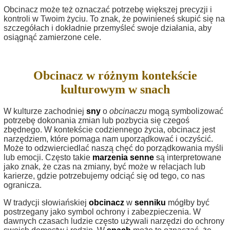
Obcinacz może też oznaczać potrzebę większej precyzji i
kontroli w Twoim życiu. To znak, że powinieneś skupić się na
szczegółach i dokładnie przemyśleć swoje działania, aby
osiągnąć zamierzone cele.
Obcinacz w różnym kontekście
kulturowym w snach
W kulturze zachodniej
sny
o
obcinaczu
mogą symbolizować
potrzebę dokonania zmian lub pozbycia się czegoś
zbędnego. W kontekście codziennego życia, obcinacz jest
narzędziem, które pomaga nam uporządkować i oczyścić.
Może to odzwierciedlać naszą chęć do porządkowania myśli
lub emocji. Często takie
marzenia senne
są interpretowane
jako znak, że czas na zmiany, być może w relacjach lub
karierze, gdzie potrzebujemy odciąć się od tego, co nas
ogranicza.
W tradycji słowiańskiej
obcinacz
w
senniku
mógłby być
postrzegany jako symbol ochrony i zabezpieczenia. W
dawnych czasach ludzie często używali narzędzi do ochrony