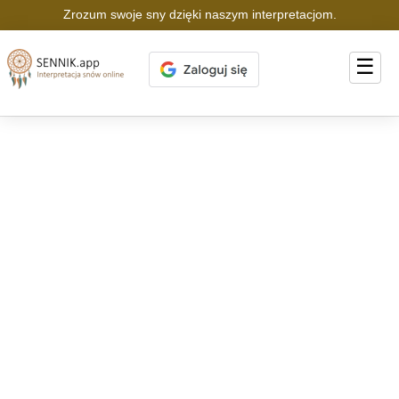
Zrozum swoje sny dzięki naszym interpretacjom.
☰