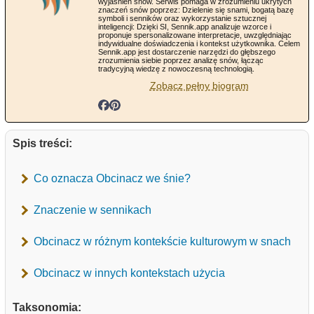
wyjaśnień snów. Serwis pomaga w zrozumieniu ukrytych
znaczeń snów poprzez: Dzielenie się snami, bogatą bazę
symboli i senników oraz wykorzystanie sztucznej
inteligencji: Dzięki SI, Sennik.app analizuje wzorce i
proponuje spersonalizowane interpretacje, uwzględniając
indywidualne doświadczenia i kontekst użytkownika. Celem
Sennik.app jest dostarczenie narzędzi do głębszego
zrozumienia siebie poprzez analizę snów, łącząc
tradycyjną wiedzę z nowoczesną technologią.
Zobacz pełny biogram
Spis treści:
Co oznacza Obcinacz we śnie?
Znaczenie w sennikach
Obcinacz w różnym kontekście kulturowym w snach
Obcinacz w innych kontekstach użycia
Taksonomia: