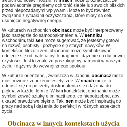
swoich domostw i rodzin. W
snach
może to oznaczać, że
podświadomie pragniemy ochronić siebie lub swoich bliskich
przed niepożądanymi wpływami. Może to być również
związane z rytuałami oczyszczania, które miały na celu
usunięcie negatywnej energii.
W kulturach wschodnich
obcinacz
może być interpretowany
jako narzędzie do samodoskonalenia. W
senniku
wschodnim, taki
sen
może sugerować, że jesteśmy gotowi
na rozwój osobisty i pozbycie się starych nawyków. W
kontekście filozofii zen, obcinanie może symbolizować
odcięcie się od materialnych pragnień i dążenie do duchowej
czystości. Jest to znak, że poszukujemy harmonii w naszym
życiu i dążymy do wewnętrznego spokoju.
W kulturze orientalnej, zwłaszcza w Japonii,
obcinacz
może
mieć również znaczenie estetyczne. W
snach
może to
odnosić się do potrzeby doskonalenia się i dążenia do
piękna w każdej formie. W tym kontekście, obcinanie może
symbolizować sztukę eliminacji tego, co niepotrzebne, aby
ukazać prawdziwe piękno. Taki
sen
może być inspiracją do
pracy nad sobą i dążenia do perfekcji w różnych aspektach
życia.
Obcinacz w innych kontekstach użycia