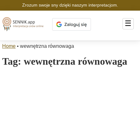
Zrozum swoje sny dzięki naszym interpretacjom.
☰
Home
•
wewnętrzna równowaga
Tag:
wewnętrzna równowaga