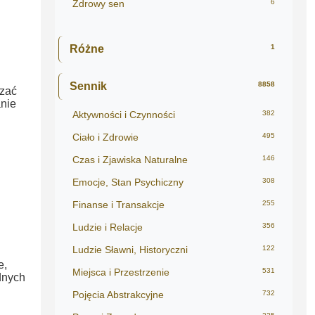
Zdrowy sen
6
Różne
1
Sennik
8858
czać
anie
Aktywności i Czynności
382
Ciało i Zdrowie
495
Czas i Zjawiska Naturalne
146
Emocje, Stan Psychiczny
308
Finanse i Transakcje
255
Ludzie i Relacje
356
Ludzie Sławni, Historyczni
122
e,
Miejsca i Przestrzenie
531
udnych
Pojęcia Abstrakcyjne
732