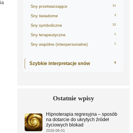
ia
Sny przetwarzające
31
Sny świadome
3
Sny symboliczne
32
Sny terapeutyczne
1
Sny wspólne (interpersonalne)
1
Szybkie interpretacje snów
9
Ostatnie wpisy
Hipnoterapia regresyjna – sposób
na dotarcie do ukrytych źródeł
życiowych blokad
2026-06-01