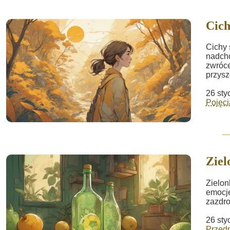
Cich
Cichy 
nadcho
zwróce
przysz
26 sty
Pojęci
Ziel
Zielon
emocje
zazdro
26 sty
Przed