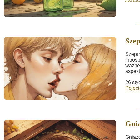
Szep
Szept 
intros
ważneg
aspektó
26 sty
Pojęci
Gnia
Gniazd