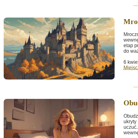
Mro
Mroczn
wewnęt
etap p
do waż
6 kwie
Miejsc
Obud
Obudze
ukryty
uczuć.
wewnęt