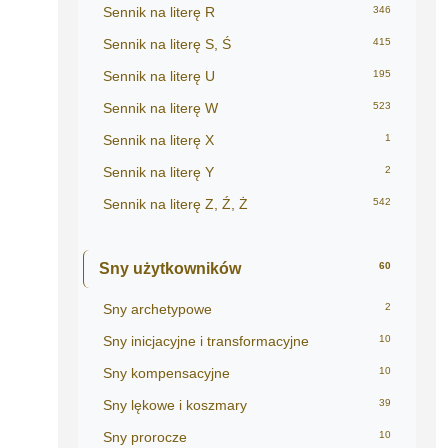
Sennik na literę R
346
Sennik na literę S, Ś
415
Sennik na literę U
195
Sennik na literę W
523
Sennik na literę X
1
Sennik na literę Y
2
Sennik na literę Z, Ź, Ż
542
Sny użytkowników
60
Sny archetypowe
2
Sny inicjacyjne i transformacyjne
10
Sny kompensacyjne
10
Sny lękowe i koszmary
39
Sny prorocze
10