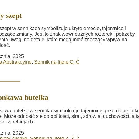
y szept
szept w sennikach symbolizuje ukryte emocje, tajemnice i
dzące zmiany. Jest to znak wewnętrznych rozterek i potrzeby
nia uwagi na detale, które mogą mieć znaczący wpływ na
łość.
cznia, 2025
a Abstrakcyjne
,
Sennik na literę C, Ć
onkawa butelka
kawa butelka w senniku symbolizuje tajemnicę, przemianę i ukr
. Może odnosić się do obfitości, strat, zdrowia, duchowości, a t
ści w relacjach.
cznia, 2025
mioty Zwykłe
,
Sennik na literę Z, Ź, Ż