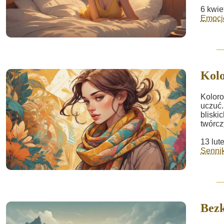
6 kwie
Emocje
Kolo
Koloro
uczuć.
bliski
twórcz
13 lut
Sennik
Bezk