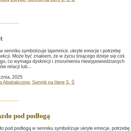
t
w senniku symbolizuje tajemnice, ukryte emocje i potrzebę
pekcji. Może być znakiem, że w życiu śniącego dzieje się coś
o, co wymaga dyskrecji i zrozumienia niewypowiedzianych
w relacji lub...
cznia, 2025
a Abstrakcyjne
,
Sennik na literę S, Ś
zdo pod podłogą
o pod podłogą w senniku symbolizuje ukryte emocje, potrzebę