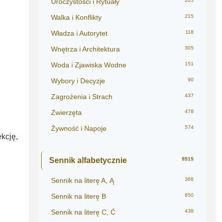
Uroczystości i Rytuały
205
Walka i Konflikty
215
Władza i Autorytet
118
Wnętrza i Architektura
305
Woda i Zjawiska Wodne
151
Wybory i Decyzje
90
Zagrożenia i Strach
437
Zwierzęta
478
Żywność i Napoje
574
kcję,
Sennik alfabetycznie
8515
Sennik na literę A, Ą
366
Sennik na literę B
650
Sennik na literę C, Ć
438