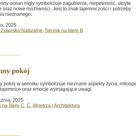
sny ocean mgły symbolizuje zagubienie, niepewność, ukryte
 oraz nowe możliwości. Jest to znak tajemniczości i potrzeby
ia nieznanego.
go, 2025
 Zjawiska Naturalne
,
Sennik na literę B
mny pokój
 pokój w senniku symbolizuje nieznane aspekty życia, introspe
 tajemnice oraz emocje wymagające uwagi.
cznia, 2025
 na literę C, Ć
,
Wnętrza i Architektura