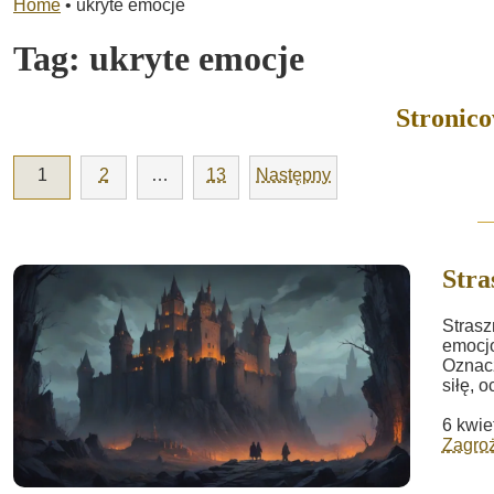
Home
•
ukryte emocje
Tag:
ukryte emocje
Stronic
1
2
…
13
Następny
Stra
Strasz
emocjo
Oznacz
siłę, 
6 kwie
Zagroż