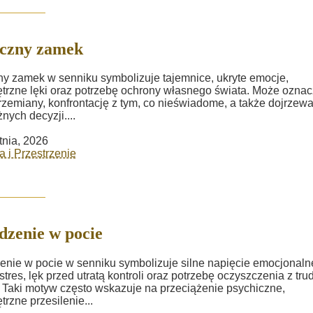
czny zamek
y zamek w senniku symbolizuje tajemnice, ukryte emocje,
rzne lęki oraz potrzebę ochrony własnego świata. Może ozna
rzemiany, konfrontację z tym, co nieświadome, a także dojrzew
nych decyzji....
tnia, 2026
a i Przestrzenie
zenie w pocie
nie w pocie w senniku symbolizuje silne napięcie emocjonaln
 stres, lęk przed utratą kontroli oraz potrzebę oczyszczenia z tr
 Taki motyw często wskazuje na przeciążenie psychiczne,
rzne przesilenie...