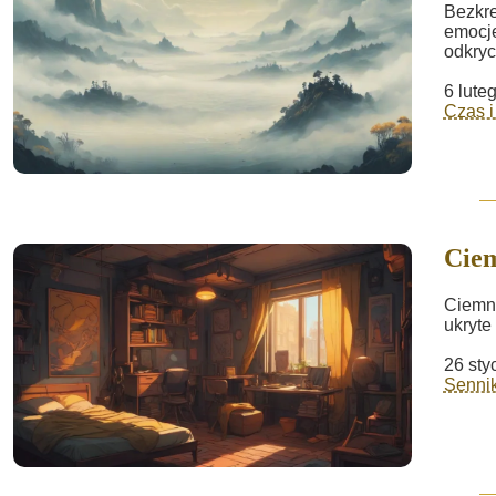
Bezkre
emocje
odkryc
6 lute
Czas i
Cie
Ciemny
ukryte
26 sty
Sennik