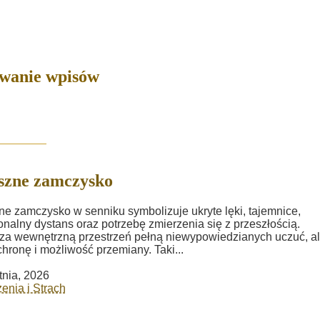
owanie wpisów
szne zamczysko
ne zamczysko w senniku symbolizuje ukryte lęki, tajemnice,
nalny dystans oraz potrzebę zmierzenia się z przeszłością.
a wewnętrzną przestrzeń pełną niewypowiedzianych uczuć, al
ochronę i możliwość przemiany. Taki...
tnia, 2026
enia i Strach