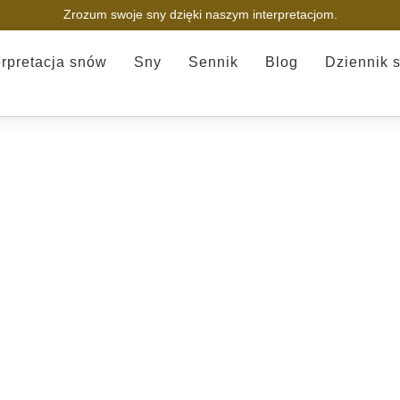
Zrozum swoje sny dzięki naszym interpretacjom.
erpretacja snów
Sny
Sennik
Blog
Dziennik 