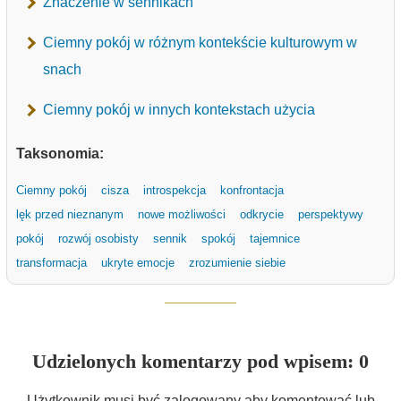
Znaczenie w sennikach
Ciemny pokój w różnym kontekście kulturowym w
snach
Ciemny pokój w innych kontekstach użycia
Taksonomia:
Ciemny pokój
cisza
introspekcja
konfrontacja
lęk przed nieznanym
nowe możliwości
odkrycie
perspektywy
pokój
rozwój osobisty
sennik
spokój
tajemnice
transformacja
ukryte emocje
zrozumienie siebie
Udzielonych komentarzy pod wpisem: 0
Użytkownik musi być zalogowany aby komentować lub