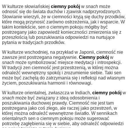
W kulturze słowiańskiej
ciemny pokój
w
snach
może
odnosić się do świata duchów i zjawisk nadprzyrodzonych.
Słowianie wierzyli, że w ciemności kryją się duchy przodków,
które mogą przynosić zarówno ostrzeżenia, jak i wsparcie. W
takim kontekście, sen o ciemnym pokoju mógłby być
postrzegany jako zapowiedź konieczności zmierzenia się z
przeszłością lub poszukiwania odpowiedzi na nurtujące
pytania w tradycjach przodków.
W kulturze wschodniej, na przykład w Japonii, ciemność nie
zawsze jest postrzegana negatywnie.
Ciemny pokój
w
snach
może symbolizować miejsce medytacji i introspekcji.
W tradycji zen ciemność jest przestrzenią, w której można
odnaleźć wewnętrzny spokój i zrozumienie siebie. Taki sen
może być zachętą do zatrzymania się i refleksji nad własnym
życiem, poszukiwania harmonii i równowagi.
W kulturze orientalnej, zwłaszcza w Indiach,
ciemny pokój
w
snach
może być związany z ideą odosobnienia i
poszukiwania duchowej prawdy. Ciemność nie jest tam
postrzegana jako coś złego, ale raczej jako przestrzeń, w
której można odnaleźć wewnętrzne światło. W sennikach
orientalnych sen o ciemnym pokoju może sugerować
potrzebę zagłębienia się w siebie, aby odnaleźć odpowiedzi