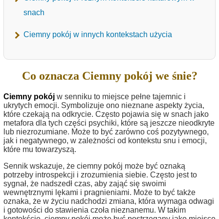
snach
Ciemny pokój w innych kontekstach użycia
Co oznacza Ciemny pokój we śnie?
Ciemny pokój
w senniku to miejsce pełne tajemnic i
ukrytych emocji. Symbolizuje ono nieznane aspekty życia,
które czekają na odkrycie. Często pojawia się w snach jako
metafora dla tych części psychiki, które są jeszcze nieodkryte
lub niezrozumiane. Może to być zarówno coś pozytywnego,
jak i negatywnego, w zależności od kontekstu snu i emocji,
które mu towarzyszą.
Sennik wskazuje, że ciemny pokój może być oznaką
potrzeby introspekcji i zrozumienia siebie. Często jest to
sygnał, że nadszedł czas, aby zająć się swoimi
wewnętrznymi lękami i pragnieniami. Może to być także
oznaka, że w życiu nadchodzi zmiana, która wymaga odwagi
i gotowości do stawienia czoła nieznanemu. W takim
kontekście, ciemny pokój może być postrzegany jako miejsce