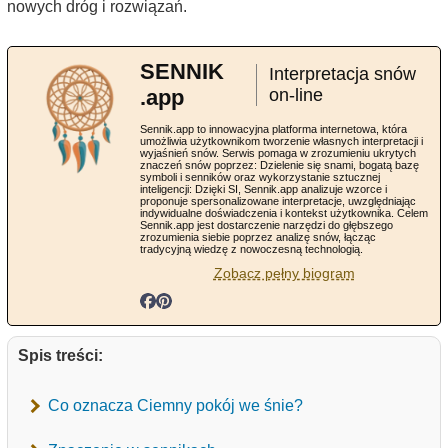
nowych dróg i rozwiązań.
SENNIK
Interpretacja snów
.app
on-line
Sennik.app to innowacyjna platforma internetowa, która
umożliwia użytkownikom tworzenie własnych interpretacji i
wyjaśnień snów. Serwis pomaga w zrozumieniu ukrytych
znaczeń snów poprzez: Dzielenie się snami, bogatą bazę
symboli i senników oraz wykorzystanie sztucznej
inteligencji: Dzięki SI, Sennik.app analizuje wzorce i
proponuje spersonalizowane interpretacje, uwzględniając
indywidualne doświadczenia i kontekst użytkownika. Celem
Sennik.app jest dostarczenie narzędzi do głębszego
zrozumienia siebie poprzez analizę snów, łącząc
tradycyjną wiedzę z nowoczesną technologią.
Zobacz pełny biogram
Spis treści:
Co oznacza Ciemny pokój we śnie?