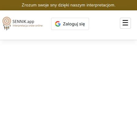
Zrozum swoje sny dzięki naszym interpretacjom.
☰