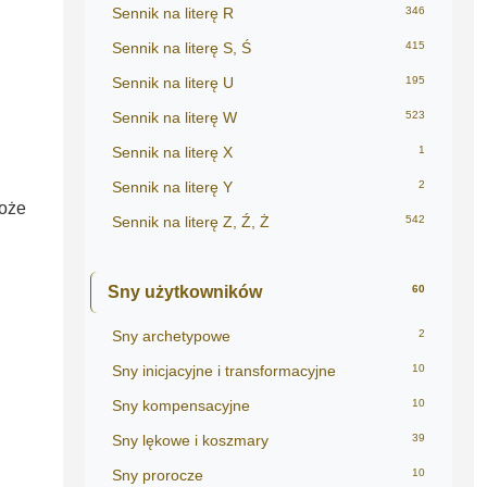
Sennik na literę R
346
Sennik na literę S, Ś
415
Sennik na literę U
195
Sennik na literę W
523
Sennik na literę X
1
Sennik na literę Y
2
Może
Sennik na literę Z, Ź, Ż
542
Sny użytkowników
60
Sny archetypowe
2
Sny inicjacyjne i transformacyjne
10
Sny kompensacyjne
10
Sny lękowe i koszmary
39
Sny prorocze
10