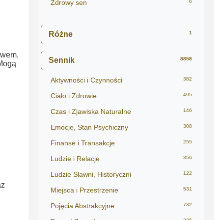
Zdrowy sen
6
Różne
1
twem,
Sennik
8858
 Mogą
Aktywności i Czynności
382
Ciało i Zdrowie
495
Czas i Zjawiska Naturalne
146
Emocje, Stan Psychiczny
308
Finanse i Transakcje
255
Ludzie i Relacje
356
Ludzie Sławni, Historyczni
122
az
Miejsca i Przestrzenie
531
Pojęcia Abstrakcyjne
732