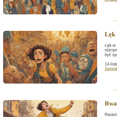
Lęk 
Lęk w 
różnym
być sy
14 lis
Sennik 
Rwa
Rwanie