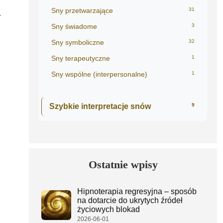
Sny przetwarzające
31
.
Sny świadome
3
Sny symboliczne
32
Sny terapeutyczne
1
Sny wspólne (interpersonalne)
1
Szybkie interpretacje snów
9
Ostatnie wpisy
Hipnoterapia regresyjna – sposób
na dotarcie do ukrytych źródeł
życiowych blokad
2026-06-01