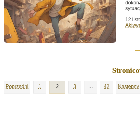
dokona
sytuac
12 lis
Aktywn
Stronic
Poprzedni
1
2
3
…
42
Następny