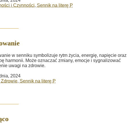
dnia, 2024
ości i Czynności
,
Sennik na literę P
owanie
anie w senniku symbolizuje rytm życia, energię, napięcie oraz
bę harmonii. Może oznaczać zmiany, emocje i sygnalizować
nie uwagi na zdrowie.
dnia, 2024
i Zdrowie
,
Sennik na literę P
ąco