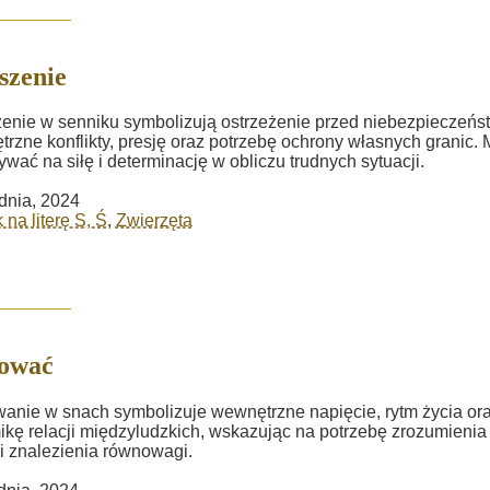
szenie
enie w senniku symbolizują ostrzeżenie przed niebezpieczeńs
rzne konflikty, presję oraz potrzebę ochrony własnych granic.
wać na siłę i determinację w obliczu trudnych sytuacji.
dnia, 2024
 na literę S, Ś
,
Zwierzęta
sować
anie w snach symbolizuje wewnętrzne napięcie, rytm życia or
kę relacji międzyludzkich, wskazując na potrzebę zrozumienia
 i znalezienia równowagi.