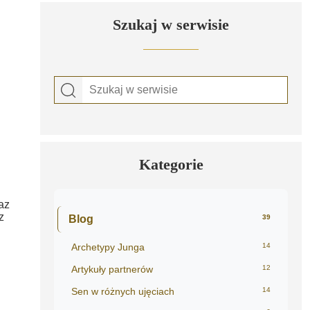
Szukaj w serwisie
Kategorie
az
z
Blog
39
Archetypy Junga
14
Artykuły partnerów
12
Sen w różnych ujęciach
14