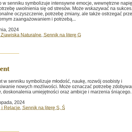
 w senniku symbolizuje intensywne emocje, wewnętrzne napię
otrzebę uwolnienia się od stresów. Może wskazywać na sukces
nalne oczyszczenie, potrzebę zmiany, ale także ostrzegać prz
rnym zaangażowaniem i potrzebą...
nia, 2024
 Zjawiska Naturalne
,
Sennik na literę G
ent
t w senniku symbolizuje młodość, naukę, rozwój osobisty i
kiwanie nowych możliwości. Może oznaczać potrzebę zdobywa
, doskonalenia umiejętności oraz ambicje i marzenia śniącego.
topada, 2024
 i Relacje
,
Sennik na literę S, Ś