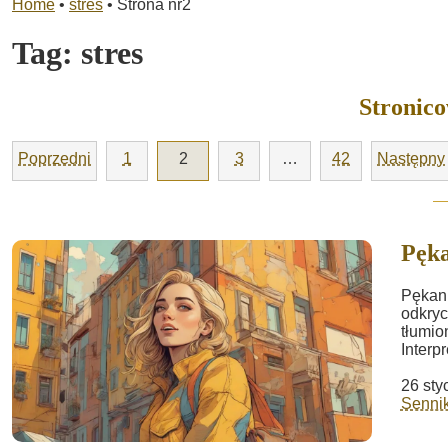
Home
•
stres
•
Strona nr2
Tag:
stres
Stronic
Poprzedni
1
2
3
…
42
Następny
Pęka
Pękani
odkryc
tłumio
Interp
26 sty
Sennik