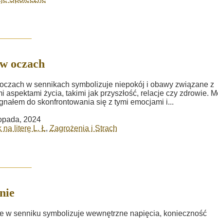
w oczach
oczach w sennikach symbolizuje niepokój i obawy związane z
i aspektami życia, takimi jak przyszłość, relacje czy zdrowie. 
gnałem do skonfrontowania się z tymi emocjami i...
topada, 2024
na literę L, Ł
,
Zagrożenia i Strach
nie
 w senniku symbolizuje wewnętrzne napięcia, konieczność