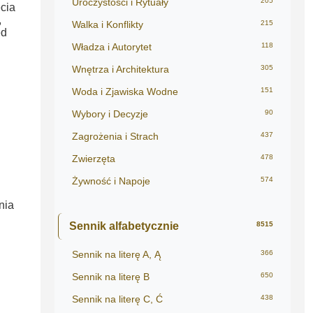
Uroczystości i Rytuały
205
cia
,
Walka i Konflikty
215
ed
Władza i Autorytet
118
Wnętrza i Architektura
305
Woda i Zjawiska Wodne
151
Wybory i Decyzje
90
Zagrożenia i Strach
437
Zwierzęta
478
Żywność i Napoje
574
nia
Sennik alfabetycznie
8515
Sennik na literę A, Ą
366
Sennik na literę B
650
Sennik na literę C, Ć
438