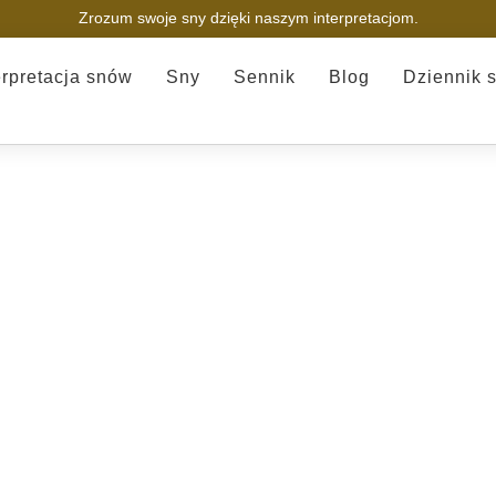
Zrozum swoje sny dzięki naszym interpretacjom.
erpretacja snów
Sny
Sennik
Blog
Dziennik 