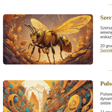
Szer
Szersz
wewnęt
wskazy
20 gru
Sennik
Pul
Pulsow
dynami
siebie