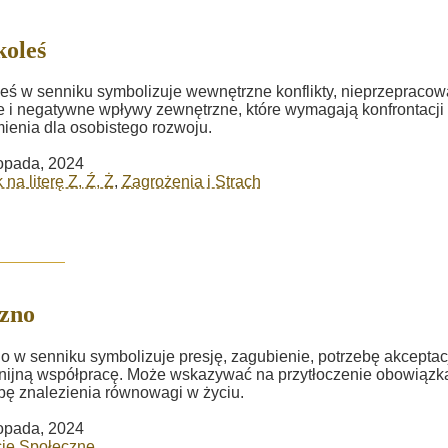
koleś
leś w senniku symbolizuje wewnętrzne konflikty, nieprzepraco
 i negatywne wpływy zewnętrzne, które wymagają konfrontacji 
ienia dla osobistego rozwoju.
topada, 2024
na literę Z, Ź, Ż
,
Zagrożenia i Strach
zno
o w senniku symbolizuje presję, zagubienie, potrzebę akceptacj
ijną współpracę. Może wskazywać na przytłoczenie obowiązka
bę znalezienia równowagi w życiu.
topada, 2024
cje Społeczne