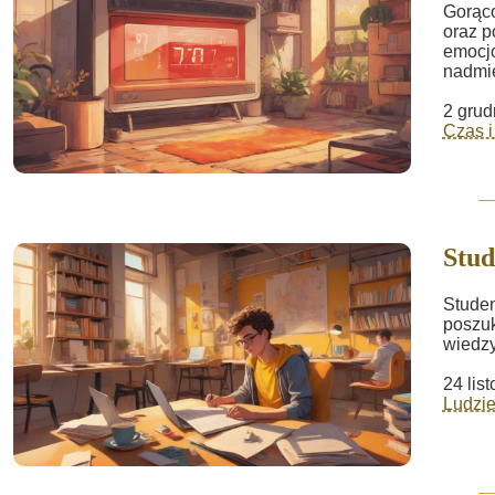
Gorąco
oraz p
emocjo
nadmie
2 grud
Czas i
Stud
Studen
poszu
wiedzy
24 lis
Ludzie