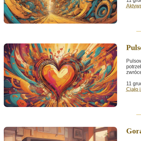
11 gru
Aktywn
Puls
Pulsow
potrze
zwróce
11 gru
Ciało 
Gor