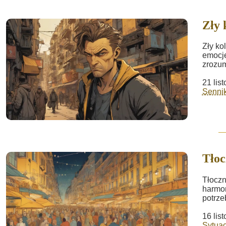
Zły 
Zły ko
emocje
zrozum
21 lis
Sennik 
Tłoc
Tłoczn
harmon
potrze
16 lis
Sytua