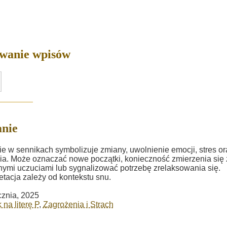
owanie wpisów
nie
e w sennikach symbolizuje zmiany, uwolnienie emocji, stres or
ia. Może oznaczać nowe początki, konieczność zmierzenia się 
nymi uczuciami lub sygnalizować potrzebę zrelaksowania się.
retacja zależy od kontekstu snu.
cznia, 2025
 na literę P
,
Zagrożenia i Strach