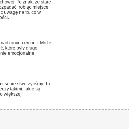
howej. To znak, że stare
rozpadać, robiąc miejsce
ić uwagę na to, co w
ości.
romadzonych emocji. Może
, które były długo
enie emocjonalne i
i sobie stworzyliśmy. To
zy takimi, jakie są
o większej