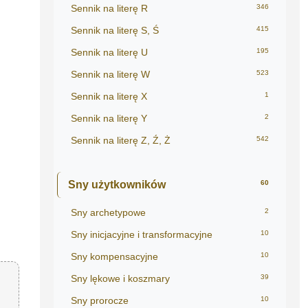
Sennik na literę R
346
Sennik na literę S, Ś
415
Sennik na literę U
195
Sennik na literę W
523
Sennik na literę X
1
Sennik na literę Y
2
Sennik na literę Z, Ź, Ż
542
Sny użytkowników
60
Sny archetypowe
2
Sny inicjacyjne i transformacyjne
10
Sny kompensacyjne
10
Sny lękowe i koszmary
39
Sny prorocze
10