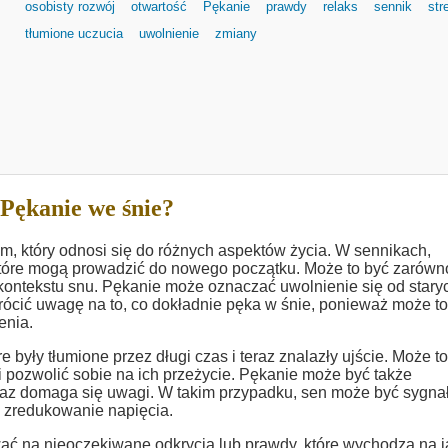
osobisty rozwój
otwartość
Pękanie
prawdy
relaks
sennik
str
tłumione uczucia
uwolnienie
zmiany
Pękanie we śnie?
 który odnosi się do różnych aspektów życia. W sennikach,
 które mogą prowadzić do nowego początku. Może to być zarówn
kontekstu snu. Pękanie może oznaczać uwolnienie się od stary
wrócić uwagę na to, co dokładnie pęka w śnie, ponieważ może to
enia.
 były tłumione przez długi czas i teraz znalazły ujście. Może t
i pozwolić sobie na ich przeżycie. Pękanie może być także
teraz domaga się uwagi. W takim przypadku, sen może być sygna
i zredukowanie napięcia.
ać na nieoczekiwane odkrycia lub prawdy, które wychodzą na j