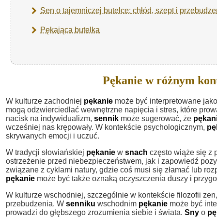
Sen o tajemniczej butelce: chłód, szept i przebudze
Pękająca butelka
Pękanie w różnym kon
W kulturze zachodniej
pękanie
może być interpretowane jak
mogą odzwierciedlać wewnętrzne napięcia i stres, które prow
nacisk na indywidualizm,
sennik
może sugerować, że
pękan
wcześniej nas krępowały. W kontekście psychologicznym,
pę
skrywanych emocji i uczuć.
W tradycji słowiańskiej
pękanie
w
snach
często wiąże się z
ostrzeżenie przed niebezpieczeństwem, jak i zapowiedź poz
związane z cyklami natury, gdzie coś musi się złamać lub r
pękanie
może być także oznaką oczyszczenia duszy i przygo
W kulturze wschodniej, szczególnie w kontekście filozofii zen
przebudzenia. W
senniku
wschodnim
pękanie
może być inter
prowadzi do głębszego zrozumienia siebie i świata.
Sny
o
pę