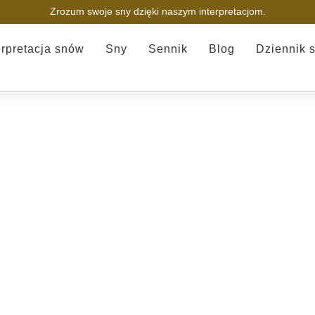
Zrozum swoje sny dzięki naszym interpretacjom.
erpretacja snów
Sny
Sennik
Blog
Dziennik 