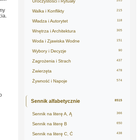
Uroczystości i Rytuały
205
sny
Walka i Konflikty
215
ia.
Władza i Autorytet
118
Wnętrza i Architektura
305
Woda i Zjawiska Wodne
151
Wybory i Decyzje
90
Zagrożenia i Strach
437
Zwierzęta
478
Żywność i Napoje
574
o
Sennik alfabetycznie
8515
Sennik na literę A, Ą
366
Sennik na literę B
650
Sennik na literę C, Ć
438