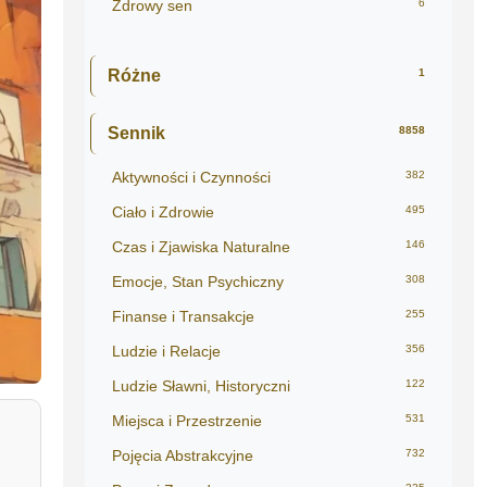
Zdrowy sen
6
Różne
1
Sennik
8858
Aktywności i Czynności
382
Ciało i Zdrowie
495
Czas i Zjawiska Naturalne
146
Emocje, Stan Psychiczny
308
Finanse i Transakcje
255
Ludzie i Relacje
356
Ludzie Sławni, Historyczni
122
Miejsca i Przestrzenie
531
Pojęcia Abstrakcyjne
732