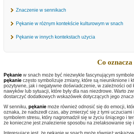
Znaczenie w sennikach
Pękanie w różnym kontekście kulturowym w snach
Pękanie w innych kontekstach użycia
Co oznacza 
Pękanie
w snach może być niezwykle fascynującym symbolem,
pękanie
często symbolizuje zmiany, które są nieuniknione i
pozytywne, jak i negatywne doświadczenie, w zależności od 
nawyków lub sytuacji, które były dla nas niezdrowe. Warto z
dostarczyć dodatkowych wskazówek dotyczących jego znacz
W senniku,
pękanie
może również odnosić się do emocji, które
oznaka, że nadszedł czas, aby zmierzyć się z tymi uczuciami 
symbolem stresu, który nagromadził się w życiu śniącego i 
że konieczne jest znalezienie sposobu na zrelaksowanie się 
Interesujące jest, że pękanie w snach może również wskazyw