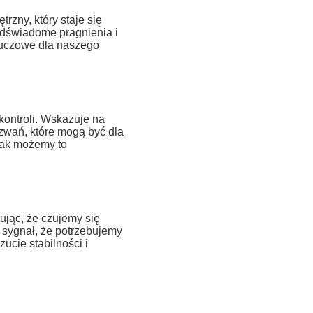
zny, który staje się
odświadome pragnienia i
luczowe dla naszego
kontroli. Wskazuje na
zwań, które mogą być dla
 jak możemy to
jąc, że czujemy się
ć sygnał, że potrzebujemy
ucie stabilności i