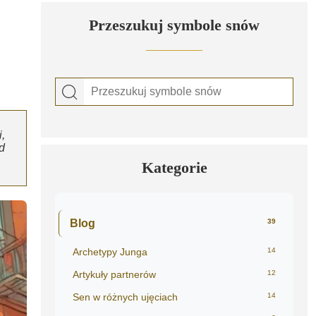
Przeszukuj symbole snów
,
d
Kategorie
Blog
39
Archetypy Junga
14
Artykuły partnerów
12
Sen w różnych ujęciach
14