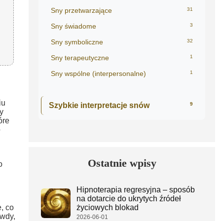
Sny przetwarzające
31
Sny świadome
3
Sny symboliczne
32
Sny terapeutyczne
1
Sny wspólne (interpersonalne)
1
iu
Szybkie interpretacje snów
9
y
óre
o
Ostatnie wpisy
o
Hipnoterapia regresyjna – sposób
na dotarcie do ukrytych źródeł
, co
życiowych blokad
awdy,
2026-06-01