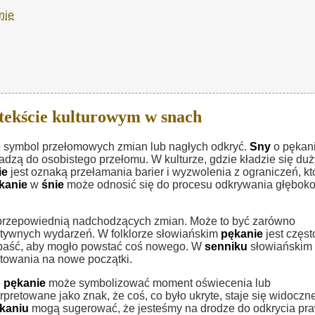
nie
tekście kulturowym w snach
o symbol przełomowych zmian lub nagłych odkryć.
Sny
o pękan
adzą do osobistego przełomu. W kulturze, gdzie kładzie się duż
ie
jest oznaką przełamania barier i wyzwolenia z ograniczeń, kt
kanie
w
śnie
może odnosić się do procesu odkrywania głębok
 przepowiednią nadchodzących zmian. Może to być zarówno
ytywnych wydarzeń. W folklorze słowiańskim
pękanie
jest częst
ozpaść, aby mogło powstać coś nowego. W
senniku
słowiańskim
towania na nowe początki.
,
pękanie
może symbolizować moment oświecenia lub
pretowane jako znak, że coś, co było ukryte, staje się widoczne
kaniu
mogą sugerować, że jesteśmy na drodze do odkrycia pr