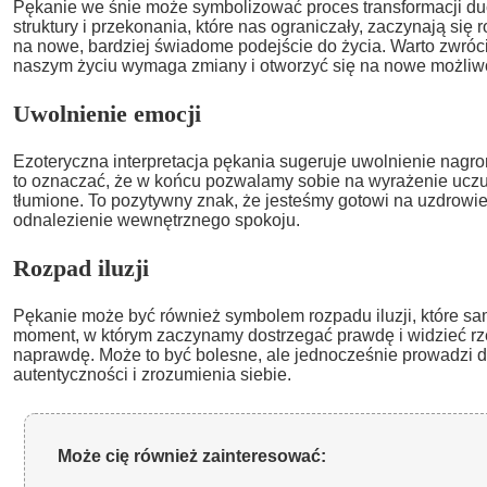
Pękanie we śnie może symbolizować proces transformacji duc
struktury i przekonania, które nas ograniczały, zaczynają się 
na nowe, bardziej świadome podejście do życia. Warto zwróc
naszym życiu wymaga zmiany i otworzyć się na nowe możliw
Uwolnienie emocji
Ezoteryczna interpretacja pękania sugeruje uwolnienie nag
to oznaczać, że w końcu pozwalamy sobie na wyrażenie uczuć
tłumione. To pozytywny znak, że jesteśmy gotowi na uzdrowi
odnalezienie wewnętrznego spokoju.
Rozpad iluzji
Pękanie może być również symbolem rozpadu iluzji, które sam
moment, w którym zaczynamy dostrzegać prawdę i widzieć rzec
naprawdę. Może to być bolesne, ale jednocześnie prowadzi d
autentyczności i zrozumienia siebie.
Może cię również zainteresować: