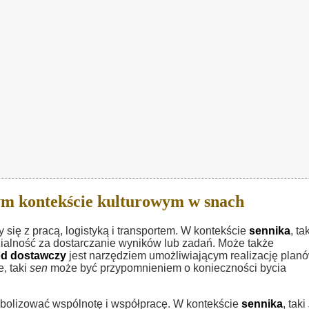
m kontekście kulturowym w snach
y się z pracą, logistyką i transportem. W kontekście
sennika
, ta
alność za dostarczanie wyników lub zadań. Może także
d dostawczy
jest narzędziem umożliwiającym realizację plan
, taki
sen
może być przypomnieniem o konieczności bycia
olizować wspólnotę i współpracę. W kontekście
sennika
, taki