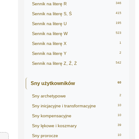
Sennik na literę R
346
Sennik na literę S, Ś
415
Sennik na literę U
195
Sennik na literę W
523
Sennik na literę X
1
Sennik na literę Y
2
Sennik na literę Z, Ź, Ż
542
Sny użytkowników
60
Sny archetypowe
2
Sny inicjacyjne i transformacyjne
10
Sny kompensacyjne
10
Sny lękowe i koszmary
39
Sny prorocze
10