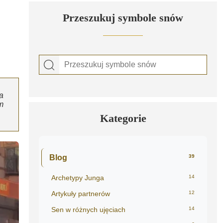
Przeszukuj symbole snów
a
m
Kategorie
Blog
39
Archetypy Junga
14
Artykuły partnerów
12
Sen w różnych ujęciach
14