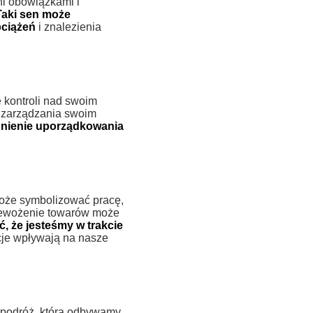
ni obowiązkami i
Taki sen może
bciążeń
i znalezienia
kontroli nad swoim
a zarządzania swoim
gnienie uporządkowania
może symbolizować pracę,
rzewożenie towarów może
, że jesteśmy w trakcie
cje wpływają na nasze
podróż, którą odbywamy