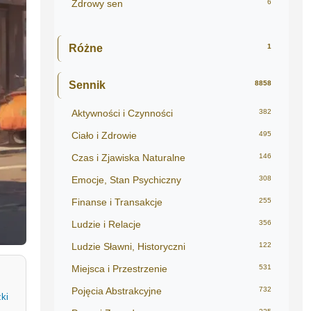
Zdrowy sen
6
Różne
1
Sennik
8858
Aktywności i Czynności
382
Ciało i Zdrowie
495
Czas i Zjawiska Naturalne
146
Emocje, Stan Psychiczny
308
Finanse i Transakcje
255
Ludzie i Relacje
356
Ludzie Sławni, Historyczni
122
Miejsca i Przestrzenie
531
Pojęcia Abstrakcyjne
732
ki