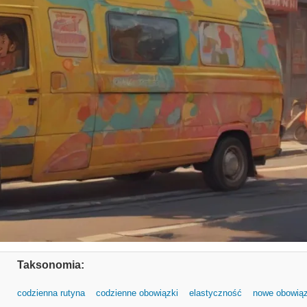
Taksonomia:
codzienna rutyna
codzienne obowiązki
elastyczność
nowe obowiąz