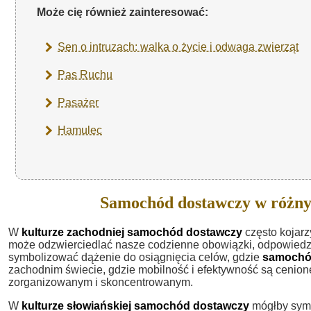
Może cię również zainteresować:
Sen o intruzach: walka o życie i odwaga zwierząt
Pas Ruchu
Pasażer
Hamulec
Samochód dostawczy w różny
W
kulturze zachodniej
samochód dostawczy
często kojarz
może odzwierciedlać nasze codzienne obowiązki, odpowiedzi
symbolizować dążenie do osiągnięcia celów, gdzie
samochó
zachodnim świecie, gdzie mobilność i efektywność są cenione
zorganizowanym i skoncentrowanym.
W
kulturze słowiańskiej
samochód dostawczy
mógłby symb