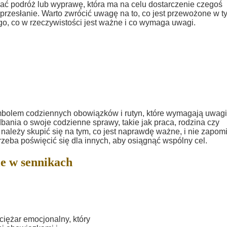
ć podróż lub wyprawę, która ma na celu dostarczenie czegoś
 przesłanie. Warto zwrócić uwagę na to, co jest przewożone w t
o, co w rzeczywistości jest ważne i co wymaga uwagi.
olem codziennych obowiązków i rutyn, które wymagają uwagi
ania o swoje codzienne sprawy, takie jak praca, rodzina czy
należy skupić się na tym, co jest naprawdę ważne, i nie zapom
zeba poświęcić się dla innych, aby osiągnąć wspólny cel.
e w sennikach
ężar emocjonalny, który