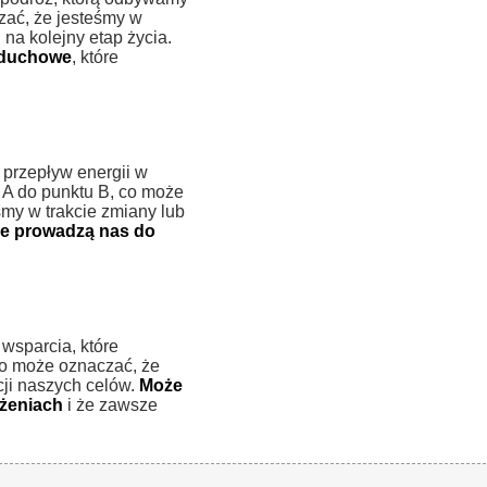
czać, że jesteśmy w
na kolejny etap życia.
a duchowe
, które
przepływ energii w
u A do punktu B, co może
śmy w trakcie zmiany lub
zje prowadzą nas do
sparcia, które
co może oznaczać, że
cji naszych celów.
Może
ążeniach
i że zawsze