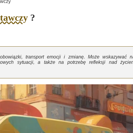
awczy
tawczy
?
bowiązki, transport emocji i zmianę. Może wskazywać n
owych sytuacji, a także na potrzebę refleksji nad życie