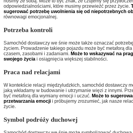
nosimy ze sobą. Może to być znak, że czujemy się przytłocze
odpowiedzialnościami, które musimy przewieźć przez życie.
sugerować potrzebę uwolnienia się od niepotrzebnych o
równowagi emocjonalnej.
Potrzeba kontroli
Samochód dostawczy we śnie może także oznaczać potrzebę 
życiem. Prowadzenie takiego pojazdu może być metaforą dl
czasem, zasobami i zadaniami.
Może to wskazywać na pra
swojego życia
i osiągnięcia większej stabilności.
Praca nad relacjami
W kontekście relacji międzyludzkich, samochód dostawczy 
jaką wkładamy w budowanie i utrzymanie więzi z innymi. P
być metaforą dla wymiany emocji i uczuć.
Może to sugerować
przetwarzania emocji
i próbujemy zrozumieć, jak nasze rela
życie.
Symbol podróży duchowej
Samochód dostawczy we śnie może symbolizować duchową 