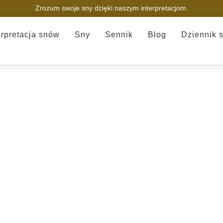
Zrozum swoje sny dzięki naszym interpretacjom.
erpretacja snów
Sny
Sennik
Blog
Dziennik 