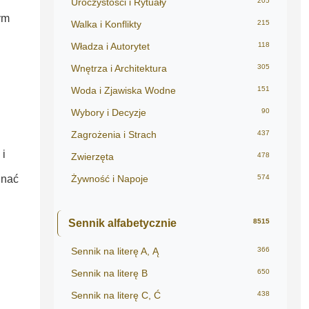
Uroczystości i Rytuały
205
ym
Walka i Konflikty
215
Władza i Autorytet
118
Wnętrza i Architektura
305
Woda i Zjawiska Wodne
151
Wybory i Decyzje
90
Zagrożenia i Strach
437
 i
Zwierzęta
478
inać
Żywność i Napoje
574
Sennik alfabetycznie
8515
Sennik na literę A, Ą
366
Sennik na literę B
650
Sennik na literę C, Ć
438