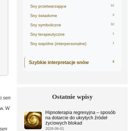
Sny przetwarzające
31
Sny świadome
3
Sny symboliczne
32
Sny terapeutyczne
1
Sny wspólne (interpersonalne)
1
Szybkie interpretacje snów
9
Ostatnie wpisy
ki
sen
ów. W
Hipnoterapia regresyjna – sposób
na dotarcie do ukrytych źródeł
życiowych blokad
sen
2026-06-01