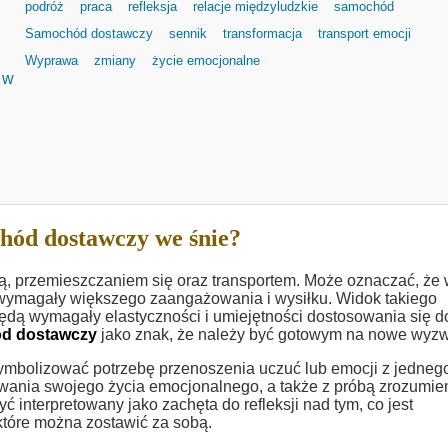
podróż
praca
refleksja
relacje międzyludzkie
samochód
Samochód dostawczy
sennik
transformacja
transport emocji
Wyprawa
zmiany
życie emocjonalne
 w
hód dostawczy we śnie?
ą, przemieszczaniem się oraz transportem. Może oznaczać, że
ą wymagały większego zaangażowania i wysiłku. Widok takiego
dą wymagały elastyczności i umiejętności dostosowania się d
d dostawczy
jako znak, że należy być gotowym na nowe wyzw
mbolizować potrzebę przenoszenia uczuć lub emocji z jedneg
wania swojego życia emocjonalnego, a także z próbą zrozumien
interpretowany jako zachęta do refleksji nad tym, co jest
które można zostawić za sobą.