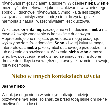
równowagi między ciałem a duchem. Widzenie
nieba
w
śnie
może być interpretowane jako poszukiwanie wewnętrznego
spokoju i duchowej równowagi. Symbolika ta jest często
związana z taoistycznym podejściem do życia, gdzie
harmonia z naturą i wszechświatem jest kluczowa.
W kulturze
orientalnej
, szczególnie w hinduizmie,
niebo
ma
również swoje znaczenie w kontekście duchowym.
Reprezentuje ono miejsce, gdzie dusze mogą osiągnąć
wyższy poziom świadomości.
Senniki
w tej kulturze mogą
interpretować
niebo
jako symbol duchowego przebudzenia
lub dążenia do oświecenia. Widzenie
nieba
w
śnie
może
więc być postrzegane jako znak, że śniący jest na dobrej
drodze do odkrycia wewnętrznej prawdy i zrozumienia swojej
roli w kosmosie.
Niebo w innych kontekstach użycia
Jasne niebo
Widok jasnego nieba w śnie symbolizuje nadzieję i
pozytywne myślenie. To znak, że przed tobą jasne dni pełne
możliwości i radości.