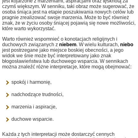
jest kojarzone z marzeniami, aspiracjami oraz tęsknotą za
czymś większym. W senniku, taki obraz może sugerować, że
osoba śniąca jest na etapie poszukiwania nowych celów lub
pragnie zrealizować swoje marzenia. Może to być również
znak, że w życiu osoby śniącej pojawią się nowe możliwości,
które warto wykorzystać.
Warto również wspomnieć o konotacjach religijnych i
duchowych związanych z
niebem
. W wielu kulturach,
niebo
jest postrzegane jako miejsce boskiej obecności, a jego
widok we śnie może być interpretowany jako znak
błogosławieństwa lub duchowego wsparcia. W sennikach
można znaleźć różne interpretacje, które mogą obejmować:
spokój i harmonię,
nadchodzące trudności,
marzenia i aspiracje,
duchowe wsparcie.
Każda z tych interpretacji może dostarczyć cennych