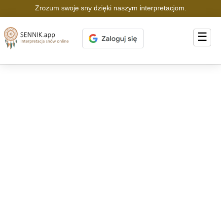
Zrozum swoje sny dzięki naszym interpretacjom.
☰