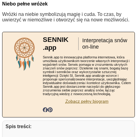
Niebo pełne wróżek
Wróżki na niebie symbolizują magię i cuda. To czas, by
uwierzyć w niemożliwe i otworzyć się na nowe możliwości.
SENNIK
Interpretacja snów
.app
on-line
Sennik.app to innowacyjna platforma internetowa, która
umożliwia użytkownikom tworzenie własnych interpretacji i
wyjaśnień snów. Serwis pomaga w zrozumieniu ukrytych
znaczeń snów poprzez: Dzielenie się snami, bogatą bazę
symboli i senników oraz wykorzystanie sztucznej
inteligencji: Dzięki SI, Sennik.app analizuje wzorce i
proponuje spersonalizowane interpretacje, uwzględniając
indywidualne doświadczenia i kontekst użytkownika. Celem
Sennik.app jest dostarczenie narzędzi do głębszego
zrozumienia siebie poprzez analizę snów, łącząc
tradycyjną wiedzę z nowoczesną technologią.
Zobacz pełny biogram
Spis treści: