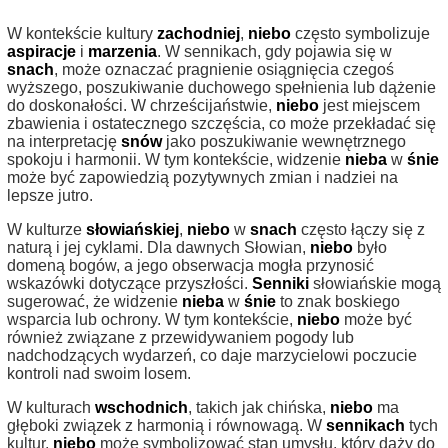
W kontekście kultury
zachodniej
,
niebo
często symbolizuje
aspiracje
i
marzenia
. W sennikach, gdy pojawia się w
snach
, może oznaczać pragnienie osiągnięcia czegoś
wyższego, poszukiwanie duchowego spełnienia lub dążenie
do doskonałości. W chrześcijaństwie,
niebo
jest miejscem
zbawienia i ostatecznego szczęścia, co może przekładać się
na interpretację
snów
jako poszukiwanie wewnętrznego
spokoju i harmonii. W tym kontekście, widzenie
nieba
w
śnie
może być zapowiedzią pozytywnych zmian i nadziei na
lepsze jutro.
W kulturze
słowiańskiej
,
niebo
w
snach
często łączy się z
naturą i jej cyklami. Dla dawnych Słowian,
niebo
było
domeną bogów, a jego obserwacja mogła przynosić
wskazówki dotyczące przyszłości.
Senniki
słowiańskie mogą
sugerować, że widzenie
nieba
w
śnie
to znak boskiego
wsparcia lub ochrony. W tym kontekście,
niebo
może być
również związane z przewidywaniem pogody lub
nadchodzących wydarzeń, co daje marzycielowi poczucie
kontroli nad swoim losem.
W kulturach
wschodnich
, takich jak chińska,
niebo
ma
głęboki związek z harmonią i równowagą. W
sennikach
tych
kultur,
niebo
może symbolizować stan umysłu, który dąży do