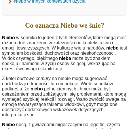
Niebo w innych kontekstach użycia
Co oznacza Niebo we śnie?
Niebo
w senniku to jeden z tych elementów, które mogą mieć
różnorodne znaczenie w zależności od kontekstu snu i
emocji towarzyszących. W kulturze wielu narodów,
niebo
jest
symbolem boskości, duchowości oraz nieskończoności.
Widok czystego, błękitnego
nieba
może być znakiem
spokoju i harmonii w życiu osoby śniącej, wskazując na
okres równowagi i stabilizacji.
Z kolei
burzowe chmury
na niebie mogą sugerować
nadchodzące trudności lub niepokoje. Wiele senników
podkreśla, że
niebo
pełne ciemnych chmur może być
ostrzeżeniem przed zbliżającymi się problemami, które mogą
wymagać szybkiej reakcji i rozwagi. Warto zwrócić uwagę na
emocje towarzyszące takiemu widokowi, gdyż mogą one
dostarczyć dodatkowych wskazówek dotyczących
interpretacji snu.
Niebo
nocą, z gwiazdami migoczącymi na jego tle, często