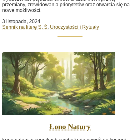
przemiany, zrewidowania priorytetów oraz otwarcia się na
nowe możliwości.
3 listopada, 2024
Sennik na literę S, Ś
,
Uroczystości i Rytuały
Łono Natury
Łono natury w sennikach symbolizuje powrót do korzeni,