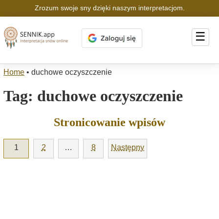
Zrozum swoje sny dzięki naszym interpretacjom.
☰
Home
•
duchowe oczyszczenie
Tag:
duchowe oczyszczenie
Stronicowanie wpisów
1
2
…
8
Następny