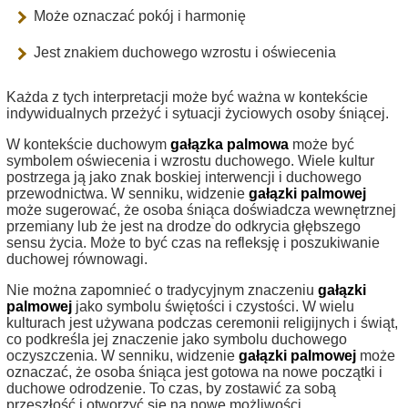
Może oznaczać pokój i harmonię
Jest znakiem duchowego wzrostu i oświecenia
Każda z tych interpretacji może być ważna w kontekście
indywidualnych przeżyć i sytuacji życiowych osoby śniącej.
W kontekście duchowym
gałązka palmowa
może być
symbolem oświecenia i wzrostu duchowego. Wiele kultur
postrzega ją jako znak boskiej interwencji i duchowego
przewodnictwa. W senniku, widzenie
gałązki palmowej
może sugerować, że osoba śniąca doświadcza wewnętrznej
przemiany lub że jest na drodze do odkrycia głębszego
sensu życia. Może to być czas na refleksję i poszukiwanie
duchowej równowagi.
Nie można zapomnieć o tradycyjnym znaczeniu
gałązki
palmowej
jako symbolu świętości i czystości. W wielu
kulturach jest używana podczas ceremonii religijnych i świąt,
co podkreśla jej znaczenie jako symbolu duchowego
oczyszczenia. W senniku, widzenie
gałązki palmowej
może
oznaczać, że osoba śniąca jest gotowa na nowe początki i
duchowe odrodzenie. To czas, by zostawić za sobą
przeszłość i otworzyć się na nowe możliwości.