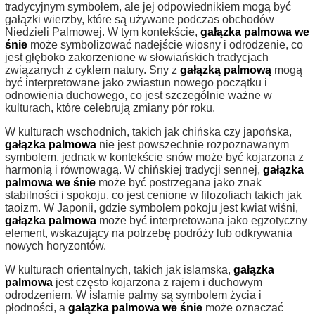
tradycyjnym symbolem, ale jej odpowiednikiem mogą być
gałązki wierzby, które są używane podczas obchodów
Niedzieli Palmowej. W tym kontekście,
gałązka palmowa we
śnie
może symbolizować nadejście wiosny i odrodzenie, co
jest głęboko zakorzenione w słowiańskich tradycjach
związanych z cyklem natury. Sny z
gałązką palmową
mogą
być interpretowane jako zwiastun nowego początku i
odnowienia duchowego, co jest szczególnie ważne w
kulturach, które celebrują zmiany pór roku.
W kulturach wschodnich, takich jak chińska czy japońska,
gałązka palmowa
nie jest powszechnie rozpoznawanym
symbolem, jednak w kontekście snów może być kojarzona z
harmonią i równowagą. W chińskiej tradycji sennej,
gałązka
palmowa we śnie
może być postrzegana jako znak
stabilności i spokoju, co jest cenione w filozofiach takich jak
taoizm. W Japonii, gdzie symbolem pokoju jest kwiat wiśni,
gałązka palmowa
może być interpretowana jako egzotyczny
element, wskazujący na potrzebę podróży lub odkrywania
nowych horyzontów.
W kulturach orientalnych, takich jak islamska,
gałązka
palmowa
jest często kojarzona z rajem i duchowym
odrodzeniem. W islamie palmy są symbolem życia i
płodności, a
gałązka palmowa we śnie
może oznaczać