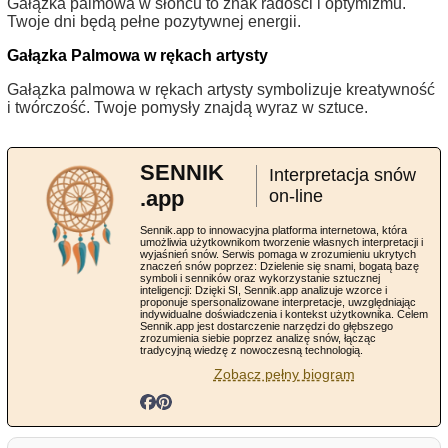
Gałązka palmowa w słońcu to znak radości i optymizmu.
Twoje dni będą pełne pozytywnej energii.
Gałązka Palmowa w rękach artysty
Gałązka palmowa w rękach artysty symbolizuje kreatywność
i twórczość. Twoje pomysły znajdą wyraz w sztuce.
SENNIK
Interpretacja snów
.app
on-line
Sennik.app to innowacyjna platforma internetowa, która
umożliwia użytkownikom tworzenie własnych interpretacji i
wyjaśnień snów. Serwis pomaga w zrozumieniu ukrytych
znaczeń snów poprzez: Dzielenie się snami, bogatą bazę
symboli i senników oraz wykorzystanie sztucznej
inteligencji: Dzięki SI, Sennik.app analizuje wzorce i
proponuje spersonalizowane interpretacje, uwzględniając
indywidualne doświadczenia i kontekst użytkownika. Celem
Sennik.app jest dostarczenie narzędzi do głębszego
zrozumienia siebie poprzez analizę snów, łącząc
tradycyjną wiedzę z nowoczesną technologią.
Zobacz pełny biogram