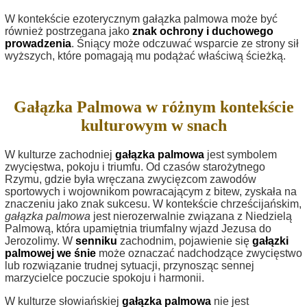
W kontekście ezoterycznym gałązka palmowa może być
również postrzegana jako
znak ochrony i duchowego
prowadzenia
. Śniący może odczuwać wsparcie ze strony sił
wyższych, które pomagają mu podążać właściwą ścieżką.
Gałązka Palmowa w różnym kontekście
kulturowym w snach
W kulturze zachodniej
gałązka palmowa
jest symbolem
zwycięstwa, pokoju i triumfu. Od czasów starożytnego
Rzymu, gdzie była wręczana zwycięzcom zawodów
sportowych i wojownikom powracającym z bitew, zyskała na
znaczeniu jako znak sukcesu. W kontekście chrześcijańskim,
gałązka palmowa
jest nierozerwalnie związana z Niedzielą
Palmową, która upamiętnia triumfalny wjazd Jezusa do
Jerozolimy. W
senniku
zachodnim, pojawienie się
gałązki
palmowej we śnie
może oznaczać nadchodzące zwycięstwo
lub rozwiązanie trudnej sytuacji, przynosząc sennej
marzycielce poczucie spokoju i harmonii.
W kulturze słowiańskiej
gałązka palmowa
nie jest