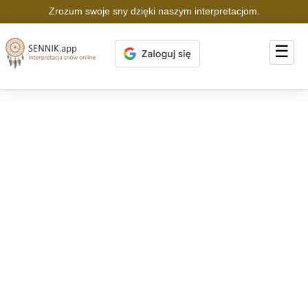
Zrozum swoje sny dzięki naszym interpretacjom.
☰