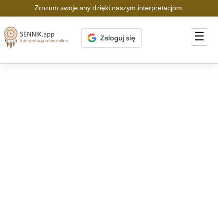
Zrozum swoje sny dzięki naszym interpretacjom.
☰