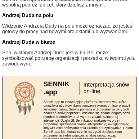
wspólną podróż lub cel, który dzielisz z innymi.
Andrzej Duda na polu
Widzenie Andrzeja Dudy na polu może oznaczać, że jesteś
gotowy do pracy nad nowymi projektami lub wyzwaniami.
Andrzej Duda w biurze
Sen, w którym Andrzej Duda jest w biurze, może
symbolizować potrzebę organizacji i porządku w twoim życiu
zawodowym.
SENNIK
Interpretacja snów
.app
on-line
Sennik.app to innowacyjna platforma internetowa, która
umożliwia użytkownikom tworzenie własnych interpretacji i
wyjaśnień snów. Serwis pomaga w zrozumieniu ukrytych
znaczeń snów poprzez: Dzielenie się snami, bogatą bazę
symboli i senników oraz wykorzystanie sztucznej
inteligencji: Dzięki SI, Sennik.app analizuje wzorce i
proponuje spersonalizowane interpretacje, uwzględniając
indywidualne doświadczenia i kontekst użytkownika. Celem
Sennik.app jest dostarczenie narzędzi do głębszego
zrozumienia siebie poprzez analizę snów, łącząc