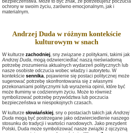
bezpieczeństwa. Może to być znak, że potrzebujesz poczucia
ochrony w swoim życiu, zarówno emocjonalnym, jak i
materialnym.
Andrzej Duda w różnym kontekście
kulturowym w snach
W kulturze
zachodniej
, sny związane z politykami, takimi jak
Andrzej Duda
, mogą odzwierciedlać naszą nieświadomą
potrzebę zrozumienia aktualnych wydarzeń politycznych lub
nasze osobiste odczucia wobec władzy i autorytetu. W
kontekście
sennika
, pojawienie się postaci politycznej może
sugerować potrzebę skonfrontowania się z własnymi
przekonaniami politycznymi lub wyrażenia opinii, które być
może tłumimy w codziennym życiu. Może to również
symbolizować potrzebę przywództwa lub poczucia
bezpieczeństwa w niespokojnych czasach.
W kulturze
słowiańskiej
, sny o postaciach takich jak
Andrzej
Duda
mogą być postrzegane jako odzwierciedlenie naszego
stosunku do tradycji i wartości narodowych. Jako prezydent
Polski, Duda może symbolizować nasze związki z ojczyzną