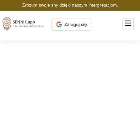
Zrozum swoje sny dzięki naszym interpretacjom.
☰