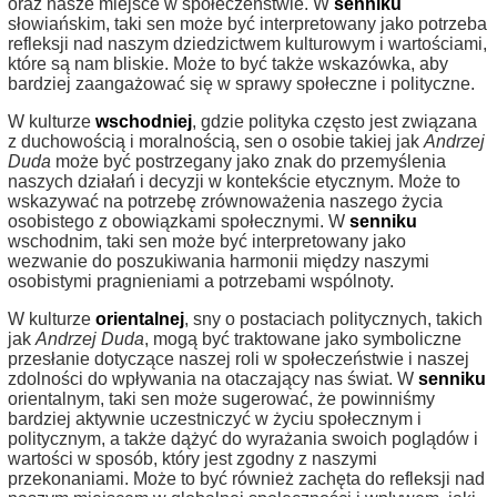
oraz nasze miejsce w społeczeństwie. W
senniku
słowiańskim, taki sen może być interpretowany jako potrzeba
refleksji nad naszym dziedzictwem kulturowym i wartościami,
które są nam bliskie. Może to być także wskazówka, aby
bardziej zaangażować się w sprawy społeczne i polityczne.
W kulturze
wschodniej
, gdzie polityka często jest związana
z duchowością i moralnością, sen o osobie takiej jak
Andrzej
Duda
może być postrzegany jako znak do przemyślenia
naszych działań i decyzji w kontekście etycznym. Może to
wskazywać na potrzebę zrównoważenia naszego życia
osobistego z obowiązkami społecznymi. W
senniku
wschodnim, taki sen może być interpretowany jako
wezwanie do poszukiwania harmonii między naszymi
osobistymi pragnieniami a potrzebami wspólnoty.
W kulturze
orientalnej
, sny o postaciach politycznych, takich
jak
Andrzej Duda
, mogą być traktowane jako symboliczne
przesłanie dotyczące naszej roli w społeczeństwie i naszej
zdolności do wpływania na otaczający nas świat. W
senniku
orientalnym, taki sen może sugerować, że powinniśmy
bardziej aktywnie uczestniczyć w życiu społecznym i
politycznym, a także dążyć do wyrażania swoich poglądów i
wartości w sposób, który jest zgodny z naszymi
przekonaniami. Może to być również zachęta do refleksji nad