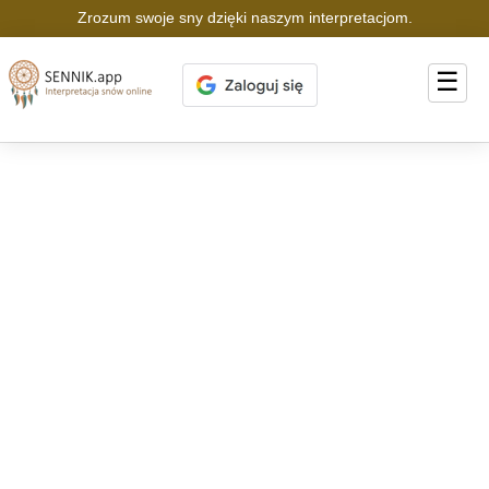
Zrozum swoje sny dzięki naszym interpretacjom.
☰