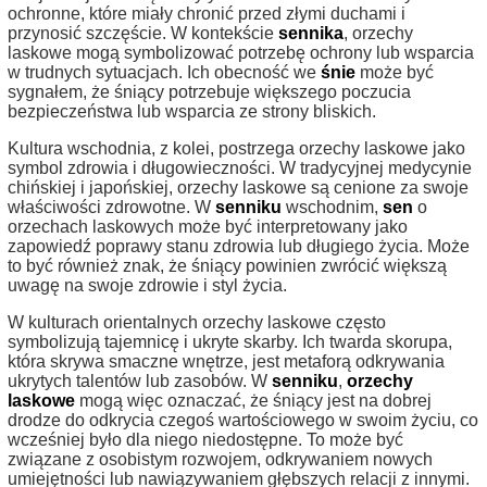
ochronne, które miały chronić przed złymi duchami i
przynosić szczęście. W kontekście
sennika
, orzechy
laskowe mogą symbolizować potrzebę ochrony lub wsparcia
w trudnych sytuacjach. Ich obecność we
śnie
może być
sygnałem, że śniący potrzebuje większego poczucia
bezpieczeństwa lub wsparcia ze strony bliskich.
Kultura wschodnia, z kolei, postrzega orzechy laskowe jako
symbol zdrowia i długowieczności. W tradycyjnej medycynie
chińskiej i japońskiej, orzechy laskowe są cenione za swoje
właściwości zdrowotne. W
senniku
wschodnim,
sen
o
orzechach laskowych może być interpretowany jako
zapowiedź poprawy stanu zdrowia lub długiego życia. Może
to być również znak, że śniący powinien zwrócić większą
uwagę na swoje zdrowie i styl życia.
W kulturach orientalnych orzechy laskowe często
symbolizują tajemnicę i ukryte skarby. Ich twarda skorupa,
która skrywa smaczne wnętrze, jest metaforą odkrywania
ukrytych talentów lub zasobów. W
senniku
,
orzechy
laskowe
mogą więc oznaczać, że śniący jest na dobrej
drodze do odkrycia czegoś wartościowego w swoim życiu, co
wcześniej było dla niego niedostępne. To może być
związane z osobistym rozwojem, odkrywaniem nowych
umiejętności lub nawiązywaniem głębszych relacji z innymi.