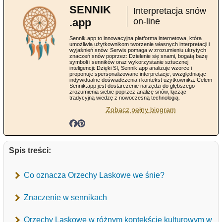
SENNIK
Interpretacja snów
.app
on-line
Sennik.app to innowacyjna platforma internetowa, która
umożliwia użytkownikom tworzenie własnych interpretacji i
wyjaśnień snów. Serwis pomaga w zrozumieniu ukrytych
znaczeń snów poprzez: Dzielenie się snami, bogatą bazę
symboli i senników oraz wykorzystanie sztucznej
inteligencji: Dzięki SI, Sennik.app analizuje wzorce i
proponuje spersonalizowane interpretacje, uwzględniając
indywidualne doświadczenia i kontekst użytkownika. Celem
Sennik.app jest dostarczenie narzędzi do głębszego
zrozumienia siebie poprzez analizę snów, łącząc
tradycyjną wiedzę z nowoczesną technologią.
Zobacz pełny biogram
Spis treści:
Co oznacza Orzechy Laskowe we śnie?
Znaczenie w sennikach
Orzechy Laskowe w różnym kontekście kulturowym w