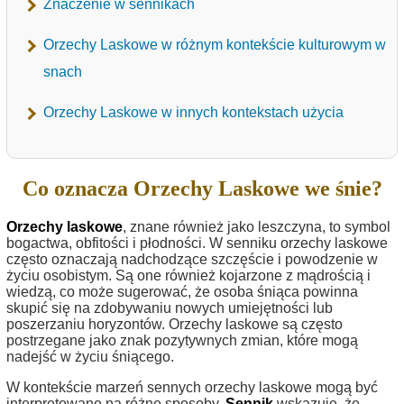
Znaczenie w sennikach
Orzechy Laskowe w różnym kontekście kulturowym w
snach
Orzechy Laskowe w innych kontekstach użycia
Co oznacza Orzechy Laskowe we śnie?
Orzechy laskowe
, znane również jako leszczyna, to symbol
bogactwa, obfitości i płodności. W senniku orzechy laskowe
często oznaczają nadchodzące szczęście i powodzenie w
życiu osobistym. Są one również kojarzone z mądrością i
wiedzą, co może sugerować, że osoba śniąca powinna
skupić się na zdobywaniu nowych umiejętności lub
poszerzaniu horyzontów. Orzechy laskowe są często
postrzegane jako znak pozytywnych zmian, które mogą
nadejść w życiu śniącego.
W kontekście marzeń sennych orzechy laskowe mogą być
interpretowane na różne sposoby.
Sennik
wskazuje, że