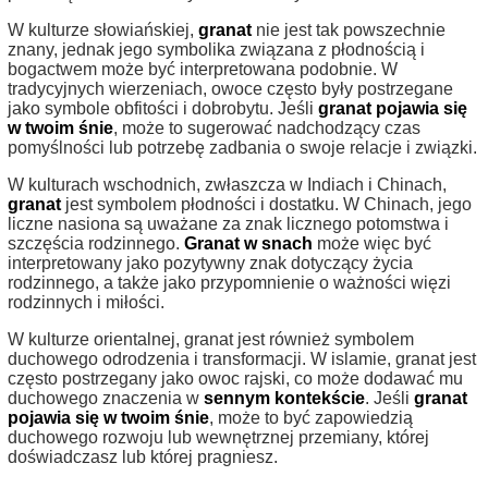
W kulturze słowiańskiej,
granat
nie jest tak powszechnie
znany, jednak jego symbolika związana z płodnością i
bogactwem może być interpretowana podobnie. W
tradycyjnych wierzeniach, owoce często były postrzegane
jako symbole obfitości i dobrobytu. Jeśli
granat pojawia się
w twoim śnie
, może to sugerować nadchodzący czas
pomyślności lub potrzebę zadbania o swoje relacje i związki.
W kulturach wschodnich, zwłaszcza w Indiach i Chinach,
granat
jest symbolem płodności i dostatku. W Chinach, jego
liczne nasiona są uważane za znak licznego potomstwa i
szczęścia rodzinnego.
Granat w snach
może więc być
interpretowany jako pozytywny znak dotyczący życia
rodzinnego, a także jako przypomnienie o ważności więzi
rodzinnych i miłości.
W kulturze orientalnej, granat jest również symbolem
duchowego odrodzenia i transformacji. W islamie, granat jest
często postrzegany jako owoc rajski, co może dodawać mu
duchowego znaczenia w
sennym kontekście
. Jeśli
granat
pojawia się w twoim śnie
, może to być zapowiedzią
duchowego rozwoju lub wewnętrznej przemiany, której
doświadczasz lub której pragniesz.