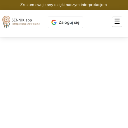
Zrozum swoje sny dzięki naszym interpretacjom.
☰