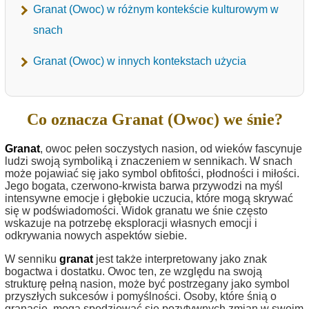
Granat (Owoc) w różnym kontekście kulturowym w
snach
Granat (Owoc) w innych kontekstach użycia
Co oznacza Granat (Owoc) we śnie?
Granat
, owoc pełen soczystych nasion, od wieków fascynuje
ludzi swoją symboliką i znaczeniem w sennikach. W snach
może pojawiać się jako symbol obfitości, płodności i miłości.
Jego bogata, czerwono-krwista barwa przywodzi na myśl
intensywne emocje i głębokie uczucia, które mogą skrywać
się w podświadomości. Widok granatu we śnie często
wskazuje na potrzebę eksploracji własnych emocji i
odkrywania nowych aspektów siebie.
W senniku
granat
jest także interpretowany jako znak
bogactwa i dostatku. Owoc ten, ze względu na swoją
strukturę pełną nasion, może być postrzegany jako symbol
przyszłych sukcesów i pomyślności. Osoby, które śnią o
granacie, mogą spodziewać się pozytywnych zmian w swoim