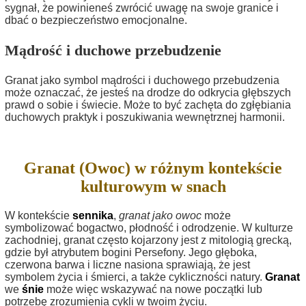
sygnał, że powinieneś zwrócić uwagę na swoje granice i
dbać o bezpieczeństwo emocjonalne.
Mądrość i duchowe przebudzenie
Granat jako symbol mądrości i duchowego przebudzenia
może oznaczać, że jesteś na drodze do odkrycia głębszych
prawd o sobie i świecie. Może to być zachęta do zgłębiania
duchowych praktyk i poszukiwania wewnętrznej harmonii.
Granat (Owoc) w różnym kontekście
kulturowym w snach
W kontekście
sennika
,
granat jako owoc
może
symbolizować bogactwo, płodność i odrodzenie. W kulturze
zachodniej, granat często kojarzony jest z mitologią grecką,
gdzie był atrybutem bogini Persefony. Jego głęboka,
czerwona barwa i liczne nasiona sprawiają, że jest
symbolem życia i śmierci, a także cykliczności natury.
Granat
we
śnie
może więc wskazywać na nowe początki lub
potrzebę zrozumienia cykli w twoim życiu.