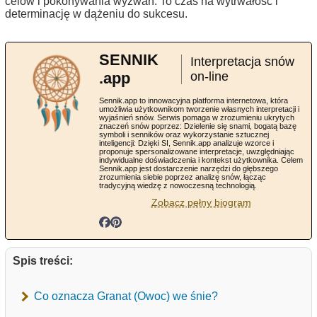
celów i pokonywania wyzwań. To czas na wytrwałość i
determinację w dążeniu do sukcesu.
SENNIK
Interpretacja snów
.app
on-line
Sennik.app to innowacyjna platforma internetowa, która
umożliwia użytkownikom tworzenie własnych interpretacji i
wyjaśnień snów. Serwis pomaga w zrozumieniu ukrytych
znaczeń snów poprzez: Dzielenie się snami, bogatą bazę
symboli i senników oraz wykorzystanie sztucznej
inteligencji: Dzięki SI, Sennik.app analizuje wzorce i
proponuje spersonalizowane interpretacje, uwzględniając
indywidualne doświadczenia i kontekst użytkownika. Celem
Sennik.app jest dostarczenie narzędzi do głębszego
zrozumienia siebie poprzez analizę snów, łącząc
tradycyjną wiedzę z nowoczesną technologią.
Zobacz pełny biogram
Spis treści:
Co oznacza Granat (Owoc) we śnie?