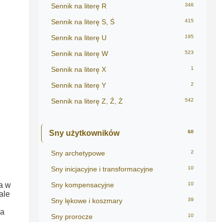
Sennik na literę R
346
Sennik na literę S, Ś
415
Sennik na literę U
195
Sennik na literę W
523
Sennik na literę X
1
Sennik na literę Y
2
Sennik na literę Z, Ź, Ż
542
Sny użytkowników
60
Sny archetypowe
2
Sny inicjacyjne i transformacyjne
10
ia w
Sny kompensacyjne
10
ale
Sny lękowe i koszmary
39
za
Sny prorocze
10