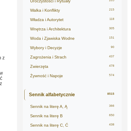
Uroczystości i Rytuały
205
Walka i Konflikty
215
Władza i Autorytet
118
Wnętrza i Architektura
305
Woda i Zjawiska Wodne
151
Wybory i Decyzje
90
Zagrożenia i Strach
437
h z
Zwierzęta
478
 w
Żywność i Napoje
574
ać
z
Sennik alfabetycznie
8515
Sennik na literę A, Ą
366
Sennik na literę B
650
Sennik na literę C, Ć
438