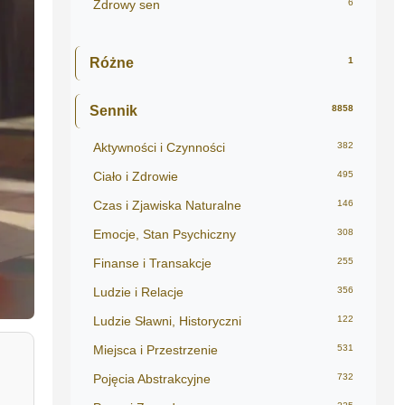
Zdrowy sen
6
Różne
1
Sennik
8858
Aktywności i Czynności
382
Ciało i Zdrowie
495
Czas i Zjawiska Naturalne
146
Emocje, Stan Psychiczny
308
Finanse i Transakcje
255
Ludzie i Relacje
356
Ludzie Sławni, Historyczni
122
Miejsca i Przestrzenie
531
Pojęcia Abstrakcyjne
732