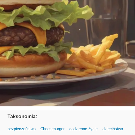
Taksonomia:
bezpieczeństwo
Cheeseburger
codzienne życie
dzieciństwo