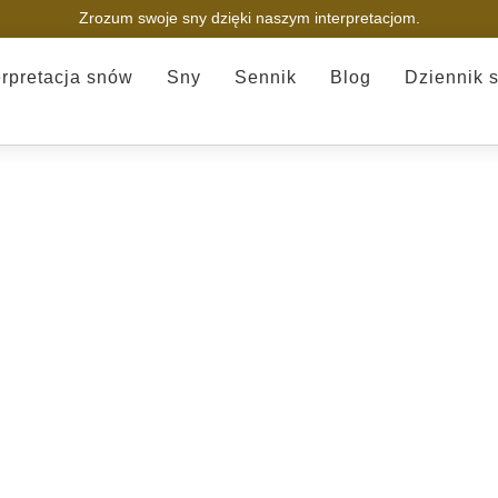
Zrozum swoje sny dzięki naszym interpretacjom.
erpretacja snów
Sny
Sennik
Blog
Dziennik 