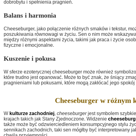
dobrobytu i spełnienia pragnień.
Balans i harmonia
Cheeseburger, jako połączenie różnych smaków i tekstur, m
poszukiwania równowagi w życiu. Sen o nim może wskazywa
między różnymi aspektami życia, takimi jak praca i życie osob
fizyczne i emocjonalne.
Kuszenie i pokusa
W sferze ezoterycznej cheeseburger może również symbolizo
które trudno jest opanować. Może to być znak, że śniący zm
pragnieniami lub pokusami, które mogą zakłócać jego spokój
Cheeseburger w różnym k
W
kulturze zachodniej
,
cheeseburger
jest symbolem szybkieg
krajach takich jak Stany Zjednoczone. Widzenie
cheeseburg
także może być odzwierciedleniem konsumpcyjnego stylu życi
sennikach zachodnich, taki sen mógłby być interpretowany j
chwilą przyjemności.