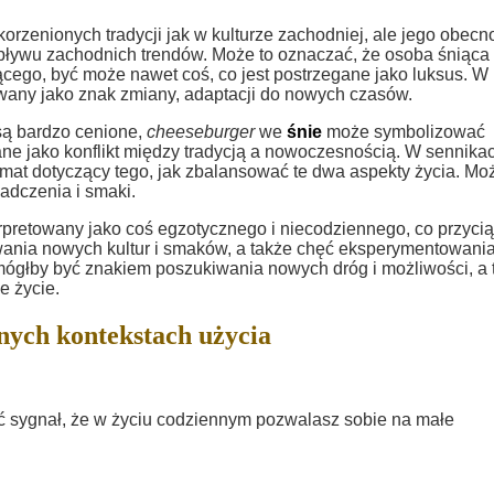
orzenionych tradycji jak w kulturze zachodniej, ale jego obecn
ływu zachodnich trendów. Może to oznaczać, że osoba śniąca
cego, być może nawet coś, co jest postrzegane jako luksus. W
wany jako znak zmiany, adaptacji do nowych czasów.
 są bardzo cenione,
cheeseburger
we
śnie
może symbolizować
gane jako konflikt między tradycją a nowoczesnością. W sennika
at dotyczący tego, jak zbalansować te dwa aspekty życia. Moż
adczenia i smaki.
rpretowany jako coś egzotycznego i niecodziennego, co przyci
ania nowych kultur i smaków, a także chęć eksperymentowani
mógłby być znakiem poszukiwania nowych dróg i możliwości, a 
e życie.
nych kontekstach użycia
ć sygnał, że w życiu codziennym pozwalasz sobie na małe