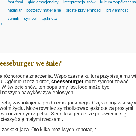
fast food
głód emocjonalny
interpretacja snów
kultura współczesna
nadmiar
potrzeby materialne
proste przyjemności
przyjemność
sennik
symbol
tęsknota
h
eeseburger we śnie?
bą różnorodne znaczenia. Współczesna kultura przypisuje mu w
u. Ogólnie rzecz biorąc,
cheeseburger
może symbolizować
. W świecie snów, ten popularny fast food może być
 i naszych nawyków żywieniowych.
zebę zaspokojenia głodu emocjonalnego. Często pojawia się 
swoim życiu. Może również symbolizować tęsknotę za prostymi
e w codziennym zgiełku. Sennik sugeruje, że pojawienie się
cieszyć się małymi rzeczami.
zaskakująca. Oto kilka możliwych konotacji: