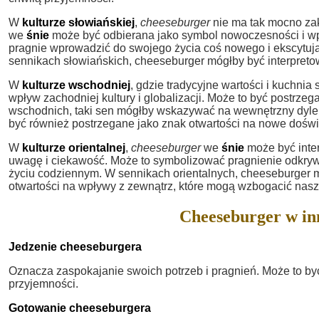
W
kulturze słowiańskiej
,
cheeseburger
nie ma tak mocno zak
we
śnie
może być odbierana jako symbol nowoczesności i wp
pragnie wprowadzić do swojego życia coś nowego i ekscytują
sennikach słowiańskich, cheeseburger mógłby być interpreto
W
kulturze wschodniej
, gdzie tradycyjne wartości i kuchnia
wpływ zachodniej kultury i globalizacji. Może to być postrze
wschodnich, taki sen mógłby wskazywać na wewnętrzny dylem
być również postrzegane jako znak otwartości na nowe doświ
W
kulturze orientalnej
,
cheeseburger
we
śnie
może być inte
uwagę i ciekawość. Może to symbolizować pragnienie odkryw
życiu codziennym. W sennikach orientalnych, cheeseburger 
otwartości na wpływy z zewnątrz, które mogą wzbogacić nasz
Cheeseburger w in
Jedzenie cheeseburgera
Oznacza zaspokajanie swoich potrzeb i pragnień. Może to by
przyjemności.
Gotowanie cheeseburgera