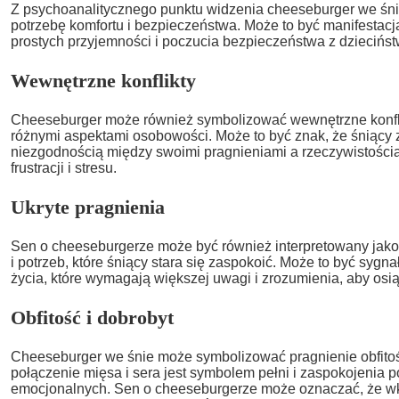
Z psychoanalitycznego punktu widzenia cheeseburger we śn
potrzebę komfortu i bezpieczeństwa. Może to być manifestacj
prostych przyjemności i poczucia bezpieczeństwa z dziecińst
Wewnętrzne konflikty
Cheeseburger może również symbolizować wewnętrzne konfli
różnymi aspektami osobowości. Może to być znak, że śniący 
niezgodnością między swoimi pragnieniami a rzeczywistości
frustracji i stresu.
Ukryte pragnienia
Sen o cheeseburgerze może być również interpretowany jako
i potrzeb, które śniący stara się zaspokoić. Może to być sygnał
życia, które wymagają większej uwagi i zrozumienia, aby osi
Obfitość i dobrobyt
Cheeseburger we śnie może symbolizować pragnienie obfitośc
połączenie mięsa i sera jest symbolem pełni i zaspokojenia p
emocjonalnych. Sen o cheeseburgerze może oznaczać, że wk