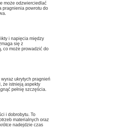
ie może odzwierciedlać
a pragnienia powrotu do
wa.
kty i napięcia między
zmaga się z
ą, co może prowadzić do
 wyraz ukrytych pragnień
, że istnieją aspekty
ągnąć pełnię szczęścia.
i i dobrobytu. To
otrzeb materialnych oraz
rótce nadejdzie czas