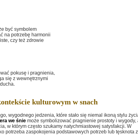
oże być symbolem
ć na potrzebę harmonii
iste, czy też zdrowie
wać pokusę i pragnienia,
aga się z wewnętrznymi
 ducha.
ontekście kulturowym w snach
o, wygodnego jedzenia, które stało się niemal ikoną stylu życ
era we śnie
może symbolizować pragnienie prostoty i wygody, 
a, w którym często szukamy natychmiastowej satysfakcji. W
ako potrzeba zaspokojenia podstawowych potrzeb lub tęsknota 