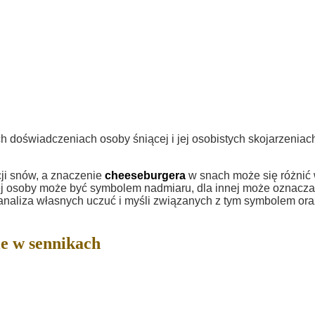
h doświadczeniach osoby śniącej i jej osobistych skojarzeniac
cji snów, a znaczenie
cheeseburgera
w snach może się różnić
dnej osoby może być symbolem nadmiaru, dla innej może oznacz
t analiza własnych uczuć i myśli związanych z tym symbolem ora
e w sennikach