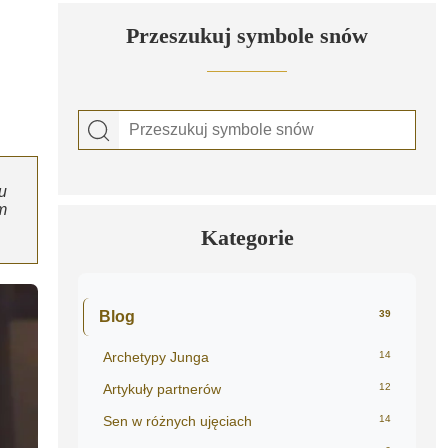
Przeszukuj symbole snów
u
m
Kategorie
Blog
39
Archetypy Junga
14
Artykuły partnerów
12
Sen w różnych ujęciach
14