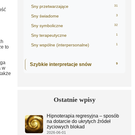
Sny przetwarzające
31
ość
Sny świadome
3
Sny symboliczne
32
Sny terapeutyczne
1
ch
Sny wspólne (interpersonalne)
1
e to
ąga
Szybkie interpretacje snów
9
a w
także
Ostatnie wpisy
Hipnoterapia regresyjna – sposób
na dotarcie do ukrytych źródeł
życiowych blokad
2026-06-01